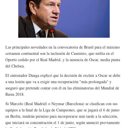
Athletes Unlimited Softball League 2026 - Las Utah Ta
Mundial de piragüismo slalom 2026 (Oklahoma City, Es
Tour de Francia masculino 2026 - Tadej Pogacar entra 
Mundial de Fórmula 1 2026 - Lando Norris consigue en 
Las principales novedades en la convocatoria de Brasil para el máximo
certamen continental son la inclusión de Casemiro, que milita en el
Campeonato de Europa de high diving 2026 (París, Fran
Oporto cedido por el Real Madrid, y la ausencia de Oscar, media punta
del Chelsea.
El entrenador Dunga explicó que la decisión de excluir a Oscar se debe
a una lesión que va a exigir una recuperación "más prolongada" y
aseguró que pretende contar con él en las eliminatorias del Mundial de
Rusia 2018.
Si Marcelo (Real Madrid) o Neymar (Barcelona) se clasifican con sus
equipos a la final de la Liga de Campeones, que se jugará el 6 de junio
en Berlín, tendrán permiso para incorporarse más tarde a la selección,
que iniciará su concentración el 1 de junio, según anunció previamente