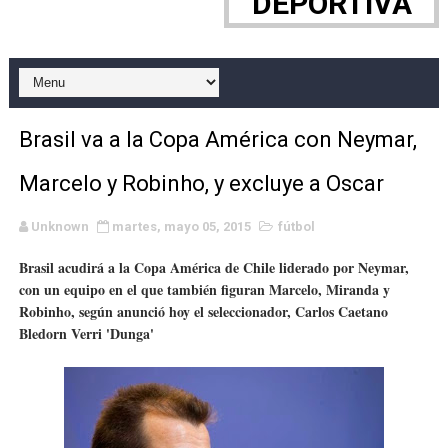
DEPORTIVA
WWE NXT - Myles Borne y Tavion Heights ponen fin al r
Canadian Football League 2026 - Week 10
EFA y AFLE 2026 - Regular season
Brasil va a la Copa América con Neymar,
Grandes éxitos por fin para Chelsea Green, Chad Gabl
Marcelo y Robinho, y excluye a Oscar
Campeonato de Europa de MTB 2026 (Monteceneri, Suiza)
Unknown
martes, mayo 05, 2015
fútbol
Campeonato de Europa de remo 2026 (Varese, Italia) - 
Brasil acudirá a la Copa América de Chile liderado por Neymar,
con un equipo en el que también figuran Marcelo, Miranda y
Mundial de lacrosse femenino 2026 (Tokio, Japón) - Es
Robinho, según anunció hoy el seleccionador, Carlos Caetano
Bledorn Verri 'Dunga'
Máxima celebración en el último Impact! con Jason Ho
Mundial de esgrima 2026 (Hong Kong) - La delegación ita
Raquel Rodriguez es la nueva monarca Intercontinental,