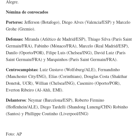
Alegre.
Nómina de convocados
Porteros:
Jefferson (Botafogo), Diego Alves (Valencia/ESP) y Marcelo
Grohe (Gremio).
Defensas:
Miranda (Atlético de Madrid/ESP), Thiago Silva (París Saint
Germain/FRA), Fabinho (Mónaco/FRA), Marcelo (Real Madrid/ESP),
Danilo (Oporto/POR), Filipe Luis (Chelsea/ING), David Luiz (París
Saint Germain/FRA) y Marquinhos (París Saint Germain/FRA).
Centrocampistas:
Luiz Gustavo (Wolfsburg/ALE), Fernandinho
(Manchester City/ING), Elías (Corinthians), Douglas Costa (Shakthar
Donetsk, UCR), Willian (Chelsea/ING), Casemiro (Oporto/POR),
Everton Ribeiro (Al-Ahli, EMI).
Delanteros
: Neymar (Barcelona/ESP), Roberto Firmino
(Hoffenhein/ALE), Diego Tardelli (Shandong Luneng/CHN) Robinho
(Santos) y Phillippe Coutinho (Liverpool/ING)
Foto: AP