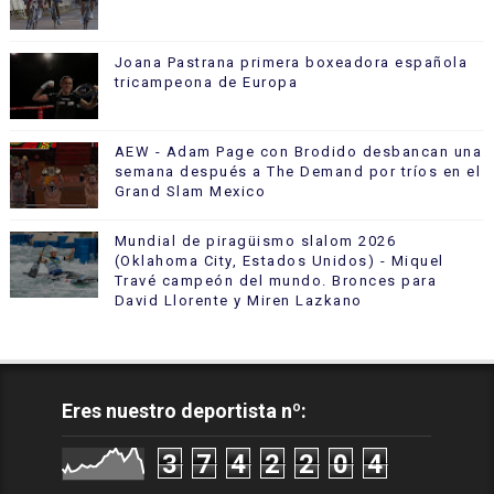
Joana Pastrana primera boxeadora española
tricampeona de Europa
AEW - Adam Page con Brodido desbancan una
semana después a The Demand por tríos en el
Grand Slam Mexico
Mundial de piragüismo slalom 2026
(Oklahoma City, Estados Unidos) - Miquel
Travé campeón del mundo. Bronces para
David Llorente y Miren Lazkano
Eres nuestro deportista nº:
3
7
4
2
2
0
4