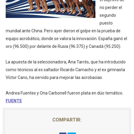
Mundial de piragüismo slalom 2026 (Oklahoma City, Es
no perder el
segundo
Tour de Francia masculino 2026 - Tadej Pogacar entra 
puesto
mundial ante China. Pero ayer dieron el golpe en la prueba de
Mundial de Fórmula 1 2026 - Lando Norris consigue en 
equipo acrobático, donde se valora la innovación. España ganó el
oro (96.500) por delante de Rusia (96.375) y Canadá (95.250).
Copa del Mundo femenina 2026 - Estados Unidos campe
Campeonato de Europa de saltos 2026 (París, Francia) 
La apuesta de la seleccionadora, Ana Tarrés, que ha introducido
como técnicos al ex saltador Ricardo Camacho y el ex gimnasta
Víctor Cano, ha servido para mejorar las acrobacias.
Andrea Fuentes y Ona Carbonell fueron plata en dúo temático.
FUENTE
COMPARTIR: