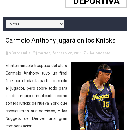
DEPORTIVA
Raquel Rodriguez es la nueva monarca Intercontinental,
Athletes Unlimited Softball League 2026 - Las Utah Ta
Mundial de piragüismo slalom 2026 (Oklahoma City, Es
Carmelo Anthony jugará en los Knicks
Tour de Francia masculino 2026 - Tadej Pogacar entra 
Víctor Calle
martes, febrero 22, 2011
baloncesto
Mundial de Fórmula 1 2026 - Lando Norris consigue en 
El interminable traspaso del alero
Campeonato de Europa de saltos 2026 (París, Francia) 
Carmelo Anthony tuvo un final
feliz para todas la partes, incluido
Tour de Francia femenino 2026 - Etapa 6
el jugador, pero sobre todo para
los dos equipos implicados como
Women's Pro Baseball League 2026
son los Knicks de Nueva York, que
consiguieron sus servicios, y los
Campeonato de Europa en aguas abiertas 2026 (París, F
Nuggets de Denver una gran
Campeonato de Europa de pentatlón moderno 2026 (Est
compensación.