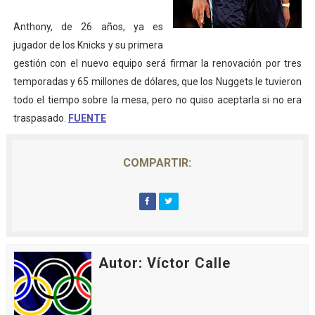
Campeonato de Europa de natación artística 2026 (París,
Anthony, de 26 años, ya es
jugador de los Knicks y su primera
AEW - Adam Page con Brodido desbancan una semana d
gestión con el nuevo equipo será firmar la renovación por tres
Canadá Open 2026
temporadas y 65 millones de dólares, que los Nuggets le tuvieron
todo el tiempo sobre la mesa, pero no quiso aceptarla si no era
Mundial de MotoGP 2026 - GP Gran Bretaña
traspasado.
FUENTE
Canadian Elite Basketball League 2026 - Playoffs
COMPARTIR:
Autor: Víctor Calle