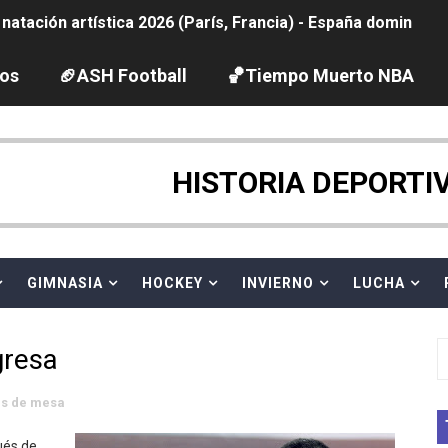
tación artística 2026 (París, Francia) - España domina junto
ido desbancan una semana después a The Demand por trío
los
🏈ASH Football
🏀Tiempo Muerto NBA
2026 - Etapa 5
gue 2026
HISTORIA DEPORTI
guas abiertas 2026 (París, Francia) - Dobletes de Wellbro
pentatlón moderno 2026 (Estambul, Turquía)
GIMNASIA
HOCKEY
INVIERNO
LUCHA
vion Heights ponen fin al reinado por parejas de The Vani
gresa
 GP Gran Bretaña
is de mesa
 League
ués de