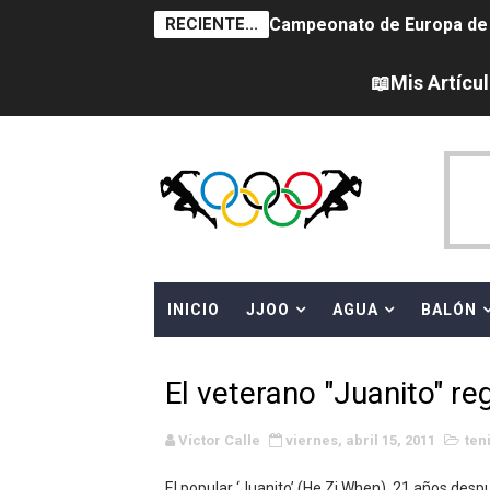
RECIENTE...
Campeonato de Europa de na
AEW - Adam Page con Brod
📖Mis Artícu
Tour de Francia femenino 
Women's Pro Baseball Lea
Campeonato de Europa en a
Campeonato de Europa de 
INICIO
JJOO
AGUA
BALÓN
WWE NXT - Myles Borne y Ta
Canadá Open 2026
El veterano "Juanito" re
Mundial de MotoGP 2026 -
Víctor Calle
viernes, abril 15, 2011
ten
Canadian Elite Basketball
El popular ‘Juanito’ (He Zi When), 21 años desp