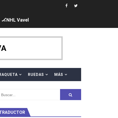
 al equipo neutral ruso, llevándose 8 medallas, seis para I
s en el Grand Slam Mexico
🏒NHL Vavel
VA
ck y Taddeucci. Ángela Martínez 5ª en 10km
RAQUETA
RUEDAS
MÁS
ty Project
TRADUCTOR