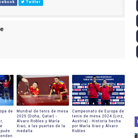
cebook
Twitter
lom 2026 (Oklahoma City, Estados Unidos) - Miquel Travé 
 2026 - Tadej Pogacar entra en el selecto grupo de los pe
le
 - Lando Norris consigue en Hungría su primera victoria d
026 - Estados Unidos campeón dejando a España a las pue
altos 2026 (París, Francia) - Medalla de bronce para Jorge
opa de
Mundial de tenis de mesa
Campeonato de Europa de
2025 (Doha, Qatar) -
tenis de mesa 2024 (Linz,
r,
Álvaro Robles y María
Austria) - Historia hecha
se
Xiao, a las puertas de la
por María Xiao y Álvaro
spués
medalla
Robles
ienden