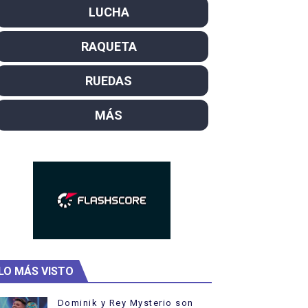
LUCHA
campeón del mundo. Bronces para David Llorente y Miren La
RAQUETA
ntacampeones, los más laureados
el año como campeón
RUEDAS
rtas
MÁS
 Rodríguez y Ana Carvajal
LO MÁS VISTO
Dominik y Rey Mysterio son