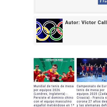
Fa
Mundial de piragüismo sla
Tour de Francia masculino
Autor: Víctor Cal
Mundial de Fórmula 1 2026
Copa del Mundo femenina 2
Campeonato de Europa de s
Mundial de tenis de mesa
Campeonato de Eur
por equipos 2026
tenis de mesa por
(Londres, Inglaterra) -
equipos 2025 (Zada
Persiste el dominio chino
Croacia) - Francia 
con el equipo masculino
corona 27 años de
español metiéndose en 1ª
y las alemanas def