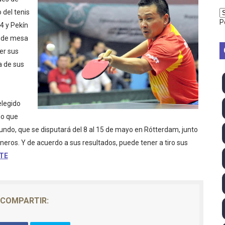
2026 - Week 10
 del tenis
P
4 y Pekín
 season
s de mesa
er sus
ra Chelsea Green, Chad Gable y Baron Corbin en SummerSl
a de sus
TB 2026 (Monteceneri, Suiza) - Charlie Aldridge y Sina Fr
emo 2026 (Varese, Italia) - Rumanía, Alemania y Gran Breta
elegido
no que
ino 2026 (Tokio, Japón) - Estados Unidos invencibles, ya 
do, que se disputará del 8 al 15 de mayo en Rótterdam, junto
eros. Y de acuerdo a sus resultados, puede tener a tiro sus
último Impact! con Jason Hotch como nuevo TNA Internati
TE
ong Kong) - La delegación italiana arrasa con 4 oros y 4 pl
va monarca Intercontinental, su primer título individual en
COMPARTIR:
ll League 2026 - Las Utah Talons son bicampeonas de la AU