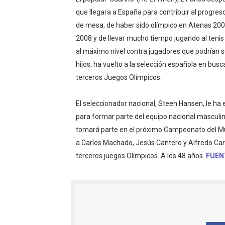
Canadian Football League 
que llegara a España para contribuir al progreso
de mesa, de haber sido olímpico en Atenas 200
EFA y AFLE 2026 - Regular
2008 y de llevar mucho tiempo jugando al teni
al máximo nivel contra jugadores que podrían s
Grandes éxitos por fin pa
hijos, ha vuelto a la selección española en busc
terceros Juegos Olímpicos.
Campeonato de Europa de M
Campeonato de Europa de r
El seleccionador nacional, Steen Hansen, le ha 
para formar parte del equipo nacional masculi
Mundial de lacrosse femen
tomará parte en el próximo Campeonato del Mun
a Carlos Machado, Jesús Cantero y Alfredo Carn
Máxima celebración en el 
terceros juegos Olímpicos. A los 48 años.
FUEN
Mundial de esgrima 2026 (H
Raquel Rodriguez es la nue
Athletes Unlimited Softba