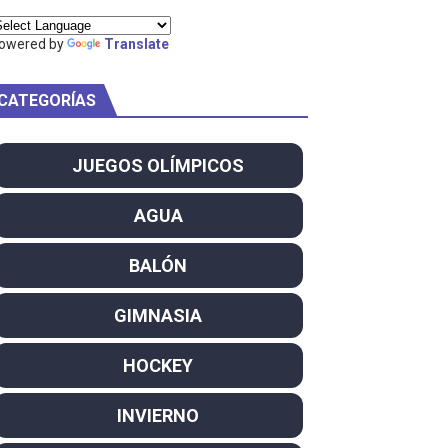
owered by
Translate
CATEGORÍAS
am
ei dominan el Europeo
JUEGOS OLÍMPICOS
ña se reparten el botín y Caetano Horta y Rodrigo Conde f
AGUA
son decacampeonas y quinto oro consecutivo
BALÓN
onal Champion
GIMNASIA
atas
HOCKEY
 WWE
INVIERNO
SL