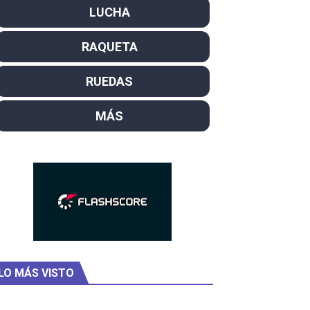
LUCHA
campeón del mundo. Bronces para David Llorente y Miren La
RAQUETA
ntacampeones, los más laureados
RUEDAS
el año como campeón
rtas
MÁS
 Rodríguez y Ana Carvajal
LO MÁS VISTO