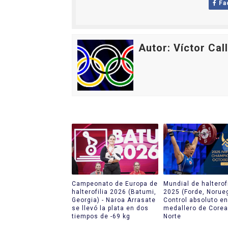
Fa
Mundial de piragüismo sla
Tour de Francia masculino
Autor: Víctor Cal
Mundial de Fórmula 1 2026
Copa del Mundo femenina 2
Campeonato de Europa de s
Campeonato de Europa de
Mundial de halterofi
halterofilia 2026 (Batumi,
2025 (Forde, Norueg
Georgia) - Naroa Arrasate
Control absoluto en
se llevó la plata en dos
medallero de Corea
tiempos de -69 kg
Norte