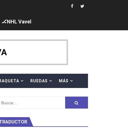
 al equipo neutral ruso, llevándose 8 medallas, seis para I
s en el Grand Slam Mexico
🏒NHL Vavel
VA
ck y Taddeucci. Ángela Martínez 5ª en 10km
RAQUETA
RUEDAS
MÁS
ty Project
TRADUCTOR