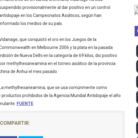
2026 - Week 10
suspendido provisionalmente al dar positivo en un control
P
antidopaje en los Campeonatos Asiáticos, según han
 season
informado los medios de su país.
ra Chelsea Green, Chad Gable y Baron Corbin en SummerSl
Vidanage, que conquistó el oro en los Juegos de la
Commonwealth en Melbourne 2006 y la plata en la pasada
TB 2026 (Monteceneri, Suiza) - Charlie Aldridge y Sina Fr
edición de Nueva Delhi en la categoría de 69 kilos, dio positivo
emo 2026 (Varese, Italia) - Rumanía, Alemania y Gran Breta
por methylhexaneamina en el torneo asiático de la provincia
china de Anhui el mes pasado.
ino 2026 (Tokio, Japón) - Estados Unidos invencibles, ya 
La methylhexaneamina, que se usa comúnmente como
último Impact! con Jason Hotch como nuevo TNA Internati
e productos prohibidos de la Agencia Mundial Antidopaje el año
imulante.
FUENTE
ong Kong) - La delegación italiana arrasa con 4 oros y 4 pl
va monarca Intercontinental, su primer título individual en
COMPARTIR:
ll League 2026 - Las Utah Talons son bicampeonas de la AU