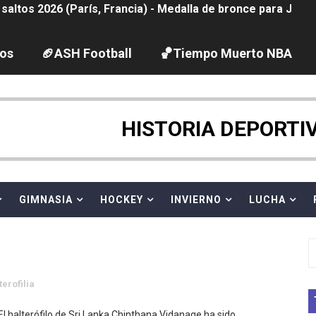
tación artística 2026 (París, Francia) - España domina junto
ido desbancan una semana después a The Demand por trío
los
🏈ASH Football
🏀Tiempo Muerto NBA
2026 - Etapa 5
gue 2026
HISTORIA DEPORTI
guas abiertas 2026 (París, Francia) - Dobletes de Wellbro
pentatlón moderno 2026 (Estambul, Turquía)
GIMNASIA
HOCKEY
INVIERNO
LUCHA
vion Heights ponen fin al reinado por parejas de The Vani
 GP Gran Bretaña
terofilia
 League
El halterófilo de Sri Lanka Chinthana Vidanage ha sido