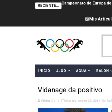
RECIENTE...
Campeonato de Europa de na
AEW - Adam Page con Brod
📖Mis Artícu
Tour de Francia femenino 
Women's Pro Baseball Lea
Campeonato de Europa en a
Campeonato de Europa de 
INICIO
JJOO
AGUA
BALÓN
WWE NXT - Myles Borne y Ta
Canadá Open 2026
Vidanage da positivo
Mundial de MotoGP 2026 -
Víctor Calle
martes, mayo 24, 2011
hal
Canadian Elite Basketball