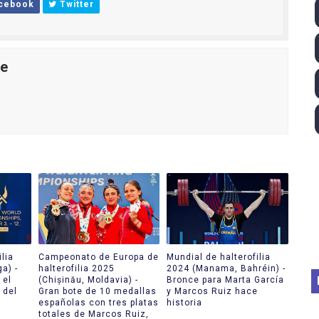
cebook
Twitter
lom 2026 (Oklahoma City, Estados Unidos) - Miquel Travé 
 2026 - Tadej Pogacar entra en el selecto grupo de los pe
le
 - Lando Norris consigue en Hungría su primera victoria d
026 - Estados Unidos campeón dejando a España a las pue
altos 2026 (París, Francia) - Medalla de bronce para Jorge
lia
Campeonato de Europa de
Mundial de halterofilia
a) -
halterofilia 2025
2024 (Manama, Bahréin) -
 el
(Chișinău, Moldavia) -
Bronce para Marta García
 del
Gran bote de 10 medallas
y Marcos Ruiz hace
españolas con tres platas
historia
totales de Marcos Ruiz,