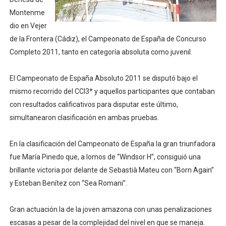
Montenme
Athletes Unlimited Softball League 2026 - Las Utah Ta
dio en Vejer
Mundial de piragüismo slalom 2026 (Oklahoma City, Es
de la Frontera (Cádiz), el Campeonato de España de Concurso
Completo 2011, tanto en categoría absoluta como juvenil.
Tour de Francia masculino 2026 - Tadej Pogacar entra 
El Campeonato de España Absoluto 2011 se disputó bajo el
Mundial de Fórmula 1 2026 - Lando Norris consigue en 
mismo recorrido del CCI3* y aquellos participantes que contaban
Campeonato de Europa de saltos 2026 (París, Francia) 
con resultados calificativos para disputar este último,
simultanearon clasificación en ambas pruebas.
En la clasificación del Campeonato de España la gran triunfadora
fue María Pinedo que, a lomos de “Windsor H”, consiguió una
brillante victoria por delante de Sebastià Mateu con “Born Again”
y Esteban Benítez con “Sea Romani”.
Gran actuación la de la joven amazona con unas penalizaciones
escasas a pesar de la complejidad del nivel en que se maneja.