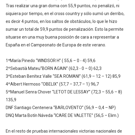
Tras realizar una gran doma con 55,9 puntos, no penalizó, ni
siquiera por tiempo, en el cross country y sólo sumó un derribo,
es decir 4 puntos, en los saltos de obstáculos, lo que le hizo
sumar un total de 59,9 puntos de penalización. Esto la permite
situarse en una muy buena posición de cara a representar a
España en el Campeonato de Europa de este verano.
1ªMaría Pinedo “WINDSOR H” ( 55,6 – 0 - 4) 59,6
2ºSebastià Mateu“BORN AGAIN” (62,3 - 0 – 0) 62,3
3ºEsteban Benítez Valle “SEA ROMANI” (61,9 – 12 – 12) 85,9
4ºAlbert Hermoso “OBELIX” (57,7 – 37,7 – 1) 96,7
5ºManuel Senra Chover “LETOT DE LESSAY” (72,3 – 55,6 – 8)
135,9
DNF Santiago Centenera “BARLOVENTO” (56,9 – 0,4 – NP)
DNQ Marta Botín Náveda “ICARE DE VALETTE” (56,5 – Elim.)
En el resto de pruebas internacionales victorias nacionales de