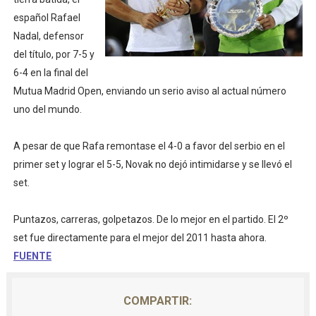
español Rafael
Mundial de piragüismo slalom 2026 (Oklahoma City, Es
Nadal, defensor
Tour de Francia masculino 2026 - Tadej Pogacar entra 
del título, por 7-5 y
6-4 en la final del
Mundial de Fórmula 1 2026 - Lando Norris consigue en 
Mutua Madrid Open, enviando un serio aviso al actual número
uno del mundo.
Campeonato de Europa en aguas abiertas 2026 (París, F
Campeonato de Europa de saltos 2026 (París, Francia) 
A pesar de que Rafa remontase el 4-0 a favor del serbio en el
primer set y lograr el 5-5, Novak no dejó intimidarse y se llevó el
set.
Puntazos, carreras, golpetazos. De lo mejor en el partido. El 2º
set fue directamente para el mejor del 2011 hasta ahora.
FUENTE
COMPARTIR: