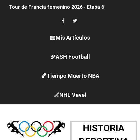
Tour de Francia femenino 2026 - Etapa 6
Women's Pro Baseball League 2026
Campeonato de Europa de pentatlón moderno 2026 (Est
📖Mis Artículos
Campeonato de Europa de natación artística 2026 (París,
🏈ASH Football
AEW - Adam Page con Brodido desbancan una semana d
🏀Tiempo Muerto NBA
Canadá Open 2026
Mundial de MotoGP 2026 - GP Gran Bretaña
🏒NHL Vavel
Canadian Elite Basketball League 2026 - Playoffs
Campeonato de Europa de high diving 2026 (París, Fran
HISTORIA
WWE NXT - Myles Borne y Tavion Heights ponen fin al r