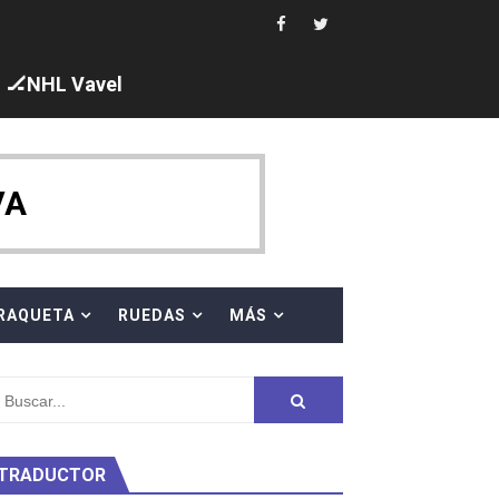
ck y Taddeucci. Ángela Martínez 5ª en 10km
🏒NHL Vavel
ty Project
VA
RAQUETA
RUEDAS
MÁS
am
TRADUCTOR
ei dominan el Europeo