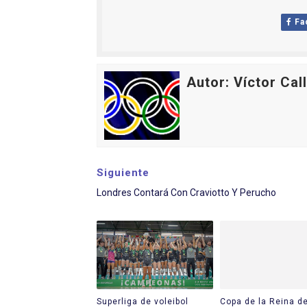
Campeonato de Europa de s
Fa
Campeonato de Europa de na
AEW - Adam Page con Brod
Autor: Víctor Cal
Tour de Francia femenino 
Women's Pro Baseball Lea
Siguiente
Londres Contará Con Craviotto Y Perucho
Superliga de voleibol
Copa de la Reina d