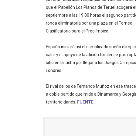
Campeonato de Europa de r
que el Pabellón Los Planos de Teruel acogerá el
septiembre a las 19.00 horas el segundo partido
Mundial de lacrosse femen
ronda eliminatoria por una plaza en el Torneo
Clasificatorio para el Preolímpico.
Máxima celebración en el 
España iniciará así el complicado sueño olímpic
Mundial de esgrima 2026 (H
calor y el apoyo de la afición turolense para opt
Raquel Rodriguez es la nue
sitio en la lucha por llegar a los Juegos Olímpic
Londres.
Athletes Unlimited Softba
El rival de los de Fernando Muñoz en ese trasce
Mundial de piragüismo sla
a doble partido que mide a Dinamarca y Georg
territorio danés.
FUENTE
Tour de Francia masculino
Mundial de Fórmula 1 2026
Copa del Mundo femenina 2