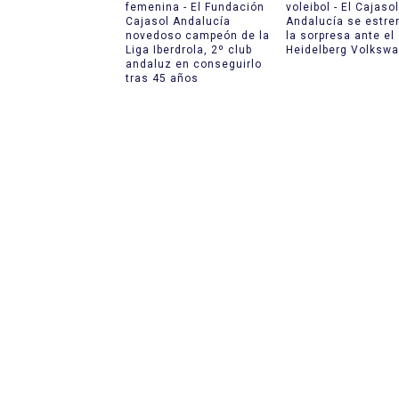
femenina - El Fundación
voleibol - El Cajasol
Cajasol Andalucía
Andalucía se estre
novedoso campeón de la
la sorpresa ante el
Liga Iberdrola, 2º club
Heidelberg Volksw
andaluz en conseguirlo
tras 45 años