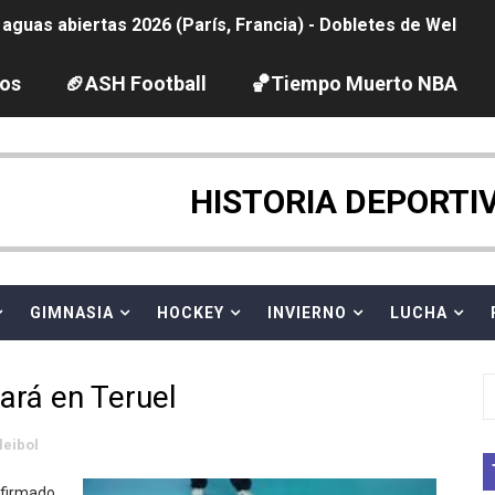
guas abiertas 2026 (París, Francia) - Dobletes de Wellbro
pentatlón moderno 2026 (Estambul, Turquía)
los
🏈ASH Football
🏀Tiempo Muerto NBA
vion Heights ponen fin al reinado por parejas de The Vani
HISTORIA DEPORTI
 GP Gran Bretaña
 League
GIMNASIA
HOCKEY
INVIERNO
LUCHA
2026 - Week 10
 season
ará en Teruel
ra Chelsea Green, Chad Gable y Baron Corbin en SummerSl
leibol
TB 2026 (Monteceneri, Suiza) - Charlie Aldridge y Sina Fr
nfirmado