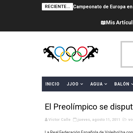
RECIENTE...
Campeonato de Europa en a
Campeonato de Europa de 
📖Mis Artícu
WWE NXT - Myles Borne y Ta
Canadá Open 2026
Mundial de MotoGP 2026 -
Canadian Elite Basketball
INICIO
JJOO
AGUA
BALÓN
Canadian Football League 
EFA y AFLE 2026 - Regular
El Preolímpico se disput
Grandes éxitos por fin pa
Víctor Calle
jueves, agosto 11, 2011
vo
Campeonato de Europa de M
La Real Federación Española de Voleibol ha co