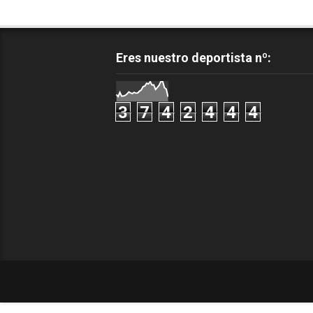
Eres nuestro deportista nº:
3
7
4
2
4
4
4