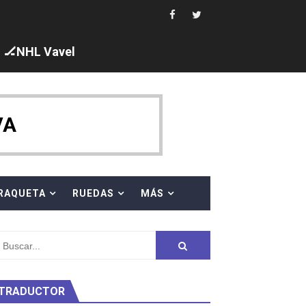
ck y Taddeucci. Ángela Martínez 5ª en 10km
🏒NHL Vavel
 al equipo neutral ruso, llevándose 8 medallas, seis para I
s en el Grand Slam Mexico
VA
RAQUETA
RUEDAS
MÁS
ty Project
TRADUCTOR