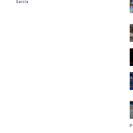
García
p