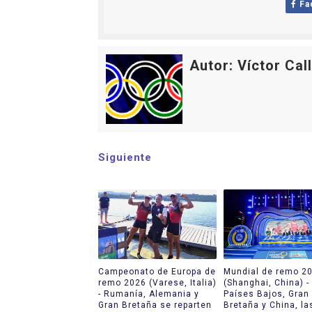
Fa
Tour de Francia masculino
Mundial de Fórmula 1 2026
Autor: Víctor Cal
Campeonato de Europa de sa
Tour de Francia femenino 
Women's Pro Baseball Lea
Siguiente
Campeonato de Europa de
Mundial de remo 2
remo 2026 (Varese, Italia)
(Shanghai, China) -
- Rumanía, Alemania y
Países Bajos, Gran
Gran Bretaña se reparten
Bretaña y China, la