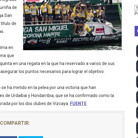
 season
urriña de
P
ga San
ra Chelsea Green, Chad Gable y Baron Corbin en SummerSl
título de
s.
TB 2026 (Monteceneri, Suiza) - Charlie Aldridge y Sina Fr
tima en
emo 2026 (Varese, Italia) - Rumanía, Alemania y Gran Breta
rona que
ino 2026 (Tokio, Japón) - Estados Unidos invencibles, ya 
 quinta en una regata en la que ha reservado a varios de sus
 asegurar los puntos necesarios para lograr el objetivo.
último Impact! con Jason Hotch como nuevo TNA Internati
e ha metido en la pelea por una victoria que han
ong Kong) - La delegación italiana arrasa con 4 oros y 4 pl
nes de Urdaibai y Hondarribia, que se ha confirmado como la
orada por los dos clubes de Vizcaya.
FUENTE
va monarca Intercontinental, su primer título individual en
ll League 2026 - Las Utah Talons son bicampeonas de la AU
COMPARTIR:
lom 2026 (Oklahoma City, Estados Unidos) - Miquel Travé 