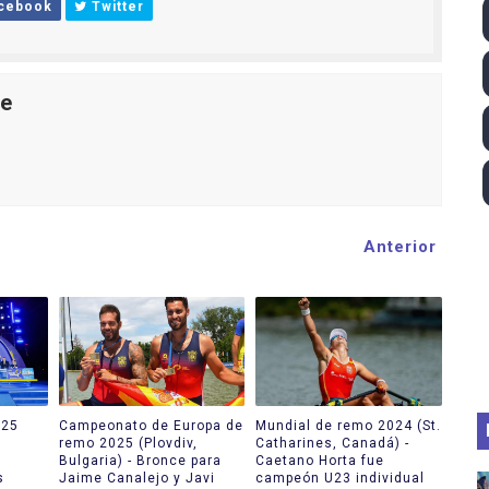
cebook
Twitter
 2026 - Tadej Pogacar entra en el selecto grupo de los pe
 - Lando Norris consigue en Hungría su primera victoria d
le
ltos 2026 (París, Francia) - Bronce para Jorge y Ana Carv
2026 - Etapa 6
gue 2026
Anterior
025
Campeonato de Europa de
Mundial de remo 2024 (St.
remo 2025 (Plovdiv,
Catharines, Canadá) -
Bulgaria) - Bronce para
Caetano Horta fue
s
Jaime Canalejo y Javi
campeón U23 individual