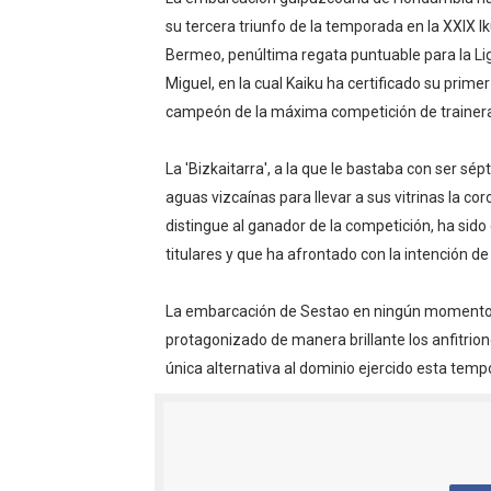
EFA y AFLE 2026 - Regular
su tercera triunfo de la temporada en la XXIX Ik
Bermeo, penúltima regata puntuable para la Li
Grandes éxitos por fin pa
Miguel, en la cual Kaiku ha certificado su primer 
campeón de la máxima competición de trainera
Campeonato de Europa de M
La 'Bizkaitarra', a la que le bastaba con ser sép
Campeonato de Europa de r
aguas vizcaínas para llevar a sus vitrinas la co
Mundial de lacrosse femen
distingue al ganador de la competición, ha sido
titulares y que ha afrontado con la intención de
Máxima celebración en el 
La embarcación de Sestao en ningún momento s
Mundial de esgrima 2026 (H
protagonizado de manera brillante los anfitrio
única alternativa al dominio ejercido esta temp
Raquel Rodriguez es la nue
Athletes Unlimited Softba
Mundial de piragüismo sla