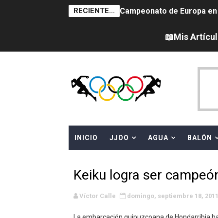
RECIENTE...
Campeonato de Europa en a
Campeonato de Europa de 
📖Mis Artícu
Campeonato de Europa de na
AEW - Adam Page con Brod
Canadá Open 2026
Mundial de MotoGP 2026 -
INICIO
JJOO
AGUA
BALÓN
Canadian Elite Basketball 
Campeonato de Europa de h
Keiku logra ser campeó
WWE NXT - Myles Borne y Ta
Víctor Calle
domingo, septiembre 18, 201
Canadian Football League 
La embarcación guipuzcoana de Hondarribia ha