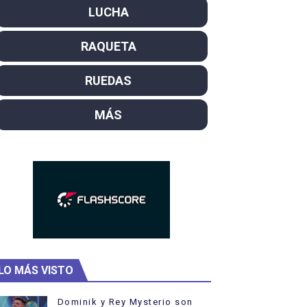
LUCHA
ntacampeones, los más laureados
RAQUETA
el año como campeón
ajal en plataforma. 5 orazos para Chiara Pellacani, doblet
RUEDAS
MÁS
LO MÁS VISTO
Dominik y Rey Mysterio son