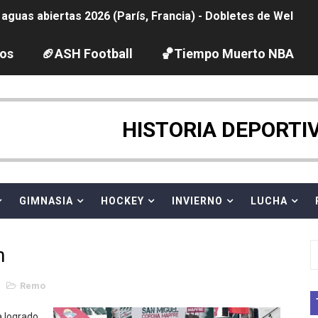
guas abiertas 2026 (París, Francia) - Dobletes de Wellbro
pentatlón moderno 2026 (Estambul, Turquía)
los
🏈ASH Football
🏀Tiempo Muerto NBA
tación artística 2026 (París, Francia) - España domina junto
ido desbancan una semana después a The Demand por trío
HISTORIA DEPORTI
 GP Gran Bretaña
GIMNASIA
HOCKEY
INVIERNO
LUCHA
League 2026 - Playoffs
igh diving 2026 (París, Francia)
n
vion Heights ponen fin al reinado por parejas de The Vani
1
Remo
2026 - Week 10
 logrado