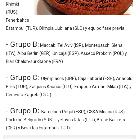
Khimki
Athletes Unlimited Softball League 2026 - Las Utah Ta
(RUS),
Fenerbahce
Mundial de piragüismo slalom 2026 (Oklahoma City, Es
Estambul (TUR), Olimpia Liubliana (SLO) y equipo fase previa.
Tour de Francia masculino 2026 - Tadej Pogacar entra 
- Grupo B:
Maccabi Tel Aviv (ISR), Montepaschi Siena
Mundial de Fórmula 1 2026 - Lando Norris consigue en 
(ITA), Alba Berlín (GER), Unicaja (ESP), Asseco Prokom (POL) y
Elan Chalon-sur-Saone (FRA).
Campeonato de Europa de high diving 2026 (París, Fran
- Grupo C:
Olympiacos (GRE), Caja Laboral (ESP), Anadolu
Efes (TUR), Zalguiris Kaunas (LTU), Emporio Armani Milán (ITA) y
Cedevita Zagreb (CRO).
- Grupo D:
Barcelona Regal (ESP), CSKA Moscú (RUS),
Partizan Belgrado (SRB), Lyetuvos Ritas (LTU), Brose Baskets
(GER) y Besiktas Estambul (TUR).