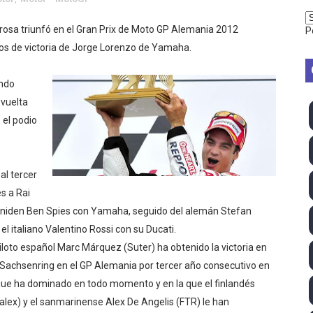
vion Heights ponen fin al reinado por parejas de The Vani
rosa triunfó en el Gran Prix de Moto GP Alemania 2012
P
tos de victoria de Jorge Lorenzo de Yamaha.
2026 - Week 10
 season
undo
 vuelta
ra Chelsea Green, Chad Gable y Baron Corbin en SummerSl
 el podio
TB 2026 (Monteceneri, Suiza) - Charlie Aldridge y Sina Fr
emo 2026 (Varese, Italia) - Rumanía, Alemania y Gran Breta
al tercer
s a Rai
ino 2026 (Tokio, Japón) - Estados Unidos invencibles, ya 
uniden Ben Spies con Yamaha, seguido del alemán Stefan
el italiano Valentino Rossi con su Ducati.
último Impact! con Jason Hotch como nuevo TNA Internati
piloto español Marc Márquez (Suter) ha obtenido la victoria en
e Sachsenring en el GP Alemania por tercer año consecutivo en
ong Kong) - La delegación italiana arrasa con 4 oros y 4 pl
que ha dominado en todo momento y en la que el finlandés
va monarca Intercontinental, su primer título individual en
Kalex) y el sanmarinense Alex De Angelis (FTR) le han