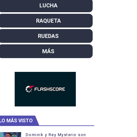
LUCHA
SL
RAQUETA
campeón del mundo. Bronces para David Llorente y Miren La
ntacampeones, los más laureados
RUEDAS
el año como campeón
MÁS
i los protagonistas. Ángela Martínez fue 5ª en 10km
LO MÁS VISTO
Dominik y Rey Mysterio son