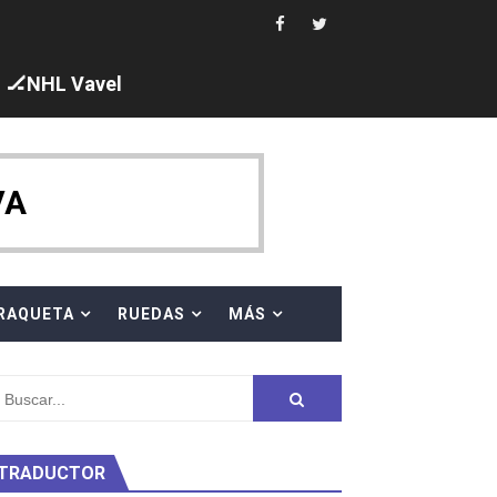
ajal en plataforma. 5 orazos para Chiara Pellacani, doblet
🏒NHL Vavel
VA
 al equipo neutral ruso, llevándose 8 medallas, seis para I
s en el Grand Slam Mexico
RAQUETA
RUEDAS
MÁS
TRADUCTOR