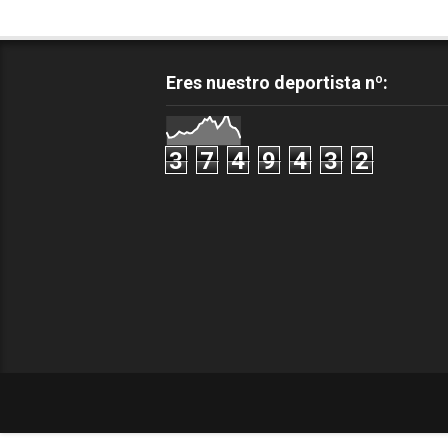
Eres nuestro deportista nº:
3
7
4
9
4
3
2