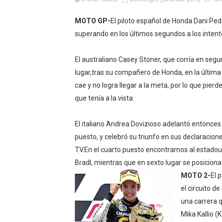
WWE NXT - Myles Borne y Ta
MOTO GP-
El piloto español de Honda Dani Ped
superando en los últimos segundos a los inten
Canadian Football League 
EFA y AFLE 2026 - Regular
El australiano Casey Stoner, que corría en seg
lugar,tras su compañero de Honda, en la última
Grandes éxitos por fin pa
cae y no logra llegar a la meta, por lo que pierde
que tenía a la vista.
Campeonato de Europa de M
Campeonato de Europa de r
El italiano Andrea Dovizioso adelantó entonces 
puesto, y celebró su triunfo en sus declaracione
Mundial de lacrosse femen
TV.En el cuarto puesto encontramos al estado
Bradl, mientras que en sexto lugar se posiciona 
Máxima celebración en el 
MOTO 2-
El 
el circuito d
Mundial de esgrima 2026 (H
una carrera 
Raquel Rodriguez es la nue
Mika Kallio (