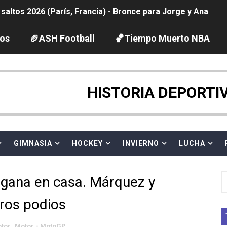
ltos 2026 (París, Francia) - Bronce para Jorge y Ana Carv
2026 - Etapa 6
los
🏈ASH Football
🏀Tiempo Muerto NBA
gue 2026
pentatlón moderno 2026 (Estambul, Turquía)
HISTORIA DEPORTI
tación artística 2026 (París, Francia) - España domina junto
ido desbancan una semana después a The Demand por trío
GIMNASIA
HOCKEY
INVIERNO
LUCHA
 GP Gran Bretaña
 gana en casa. Márquez y
League 2026 - Playoffs
tros podios
igh diving 2026 (París, Francia)
tor
,
Motor - MotoGP