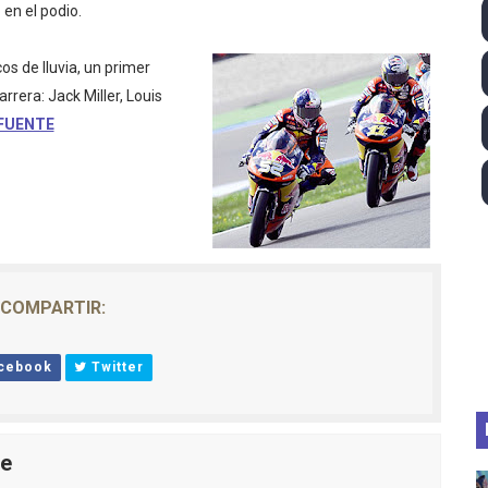
n el podio.
ll League 2026 - Las Utah Talons son bicampeonas de la AU
s de lluvia, un primer
lom 2026 (Oklahoma City, Estados Unidos) - Miquel Travé 
rrera: Jack Miller, Louis
FUENTE
 2026 - Tadej Pogacar entra en el selecto grupo de los pe
 - Lando Norris consigue en Hungría su primera victoria d
guas abiertas 2026 (París, Francia) - Wellbrock y Taddeucc
COMPARTIR:
cebook
Twitter
le