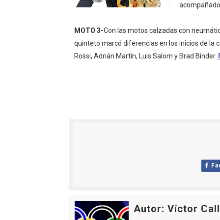
acompañado e
Athletes Unlimited Softba
MOTO 3-
Con las motos calzadas con neumático
Mundial de piragüismo sla
quinteto marcó diferencias en los inicios de la ca
Rossi, Adrián Martín, Luis Salom y Brad Binder.
Tour de Francia masculino
Mundial de Fórmula 1 2026
Campeonato de Europa en a
Fa
Autor: Víctor Cal