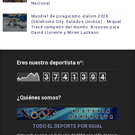
Nacional
Mundial de piragüismo slalom 2026
(Oklahoma City, Estados Unidos) - Miquel
Travé campeón del mundo. Bronces para
David Llorente y Miren Lazkano
Eres nuestro deportista nº:
3
7
4
1
3
9
4
¿Quiénes somos?
TODO EL DEPORTE POR IGUAL