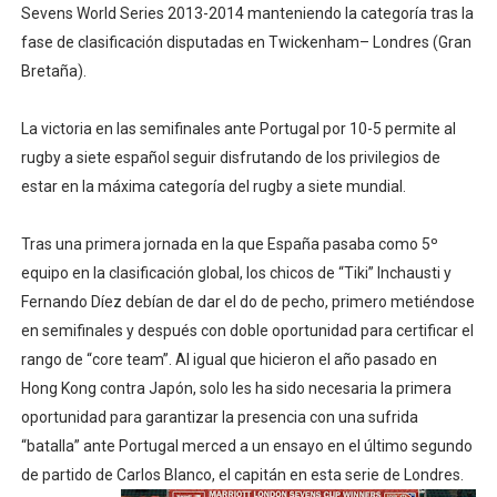
Sevens World Series 2013-2014 manteniendo la categoría tras la
Mundial de Fórmula 1 2026 - Lando Norris consigue en 
fase de clasificación disputadas en Twickenham– Londres (Gran
Bretaña).
Copa del Mundo femenina 2026 - Estados Unidos campe
Mundial Fórmula E 2026 - Victorias de Ticktum y de Vrie
La victoria en las semifinales ante Portugal por 10-5 permite al
rugby a siete español seguir disfrutando de los privilegios de
Women's Football Alliance 2026 - Minnesota Vixen cons
estar en la máxima categoría del rugby a siete mundial.
Campeonato de Europa de pentatlón moderno 2026 (Est
Tras una primera jornada en la que España pasaba como 5º
equipo en la clasificación global, los chicos de “Tiki” Inchausti y
Fernando Díez debían de dar el do de pecho, primero metiéndose
en semifinales y después con doble oportunidad para certificar el
rango de “core team”. Al igual que hicieron el año pasado en
Hong Kong contra Japón, solo les ha sido necesaria la primera
oportunidad para garantizar la presencia con una sufrida
“batalla” ante Portugal merced a un ensayo en el último segundo
de partido de Carlos Blanco, el capitán en esta serie de Londres.