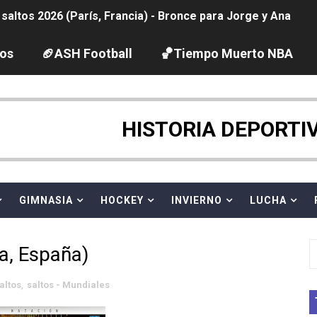
2026 - Etapa 6
gue 2026
los
🏈ASH Football
🏀Tiempo Muerto NBA
pentatlón moderno 2026 (Estambul, Turquía)
tación artística 2026 (París, Francia) - España domina junto
HISTORIA DEPORTI
ido desbancan una semana después a The Demand por trío
GIMNASIA
HOCKEY
INVIERNO
LUCHA
 GP Gran Bretaña
League 2026 - Playoffs
a, España)
igh diving 2026 (París, Francia)
altos
,
saltos - Mundiales
vion Heights ponen fin al reinado por parejas de The Vani