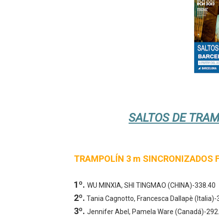
Canadian Football League 
EFA y AFLE 2026 - Regular
Grandes éxitos por fin pa
Campeonato de Europa de M
Campeonato de Europa de r
SALTOS DE TRA
Mundial de lacrosse femen
Máxima celebración en el 
TRAMPOLÍN 3 m SINCRONIZADOS 
Mundial de esgrima 2026 (H
1º.
WU MINXIA, SHI TINGMAO (CHINA)-338.40
Raquel Rodriguez es la nue
2º.
Tania Cagnotto, Francesca Dallapè (Italia)-
Athletes Unlimited Softba
3º.
Jennifer Abel, Pamela Ware (Canadá)-292