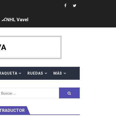
🏒NHL Vavel
 al equipo neutral ruso, llevándose 8 medallas, seis para I
VA
s en el Grand Slam Mexico
RAQUETA
RUEDAS
MÁS
TRADUCTOR
ty Project