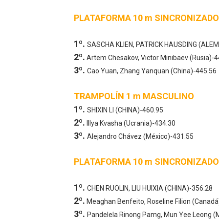
Mundial de piragüismo sla
PLATAFORMA 10 m SINCRONIZAD
Tour de Francia masculino
1º.
SASCHA KLIEN, PATRICK HAUSDING (ALEM
2º.
Mundial de Fórmula 1 2026
Artem Chesakov, Victor Minibaev (Rusia)-4
3º.
Cao Yuan, Zhang Yanquan (China)-445.56
Campeonato de Europa en a
TRAMPOLÍN 1 m MASCULINO
Campeonato de Europa de sa
1º.
SHIXIN LI (CHINA)-460.95
2º.
Illya Kvasha (Ucrania)-434.30
3º.
Alejandro Chávez (México)-431.55
PLATAFORMA 10 m SINCRONIZADO
1º.
CHEN RUOLIN, LIU HUIXIA (CHINA)-356.28
2º.
Meaghan Benfeito, Roseline Filion (Canadá
3º.
Pandelela Rinong Pamg, Mun Yee Leong (M