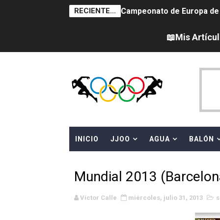
RECIENTE...
Tour de Francia femenino 
Women's Pro Baseball Lea
📖Mis Artícu
Campeonato de Europa de 
Campeonato de Europa de na
AEW - Adam Page con Brod
Canadá Open 2026
INICIO
JJOO
AGUA
BALÓN
Mundial de MotoGP 2026 -
Canadian Elite Basketball 
Mundial 2013 (Barcelon
Campeonato de Europa de h
Víctor Calle
miércoles, julio 31, 2013
s
WWE NXT - Myles Borne y Ta