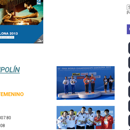
2026 - Week 10
P
 season
ra Chelsea Green, Chad Gable y Baron Corbin en SummerSl
TB 2026 (Monteceneri, Suiza) - Charlie Aldridge y Sina Fr
emo 2026 (Varese, Italia) - Rumanía, Alemania y Gran Breta
MPOLÍN
ino 2026 (Tokio, Japón) - Estados Unidos invencibles, ya 
último Impact! con Jason Hotch como nuevo TNA Internati
FEMENINO
ong Kong) - La delegación italiana arrasa con 4 oros y 4 pl
va monarca Intercontinental, su primer título individual en
307.80
ll League 2026 - Las Utah Talons son bicampeonas de la AU
.08