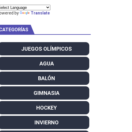
owered by
Translate
CATEGORÍAS
am
ei dominan el Europeo
JUEGOS OLÍMPICOS
ña se reparten el botín y Caetano Horta y Rodrigo Conde f
AGUA
son decacampeonas y quinto oro consecutivo
BALÓN
onal Champion
GIMNASIA
atas
HOCKEY
 WWE
INVIERNO
SL