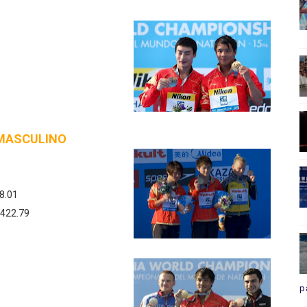
 MASCULINO
8.01
422.79
p