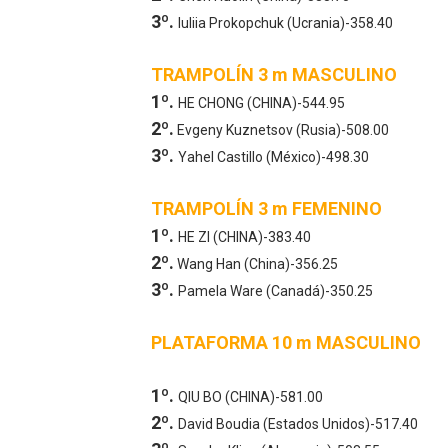
3º.
Iuliia Prokopchuk (Ucrania)-358.40
TRAMPOLÍN 3 m MASCULINO
1º.
HE CHONG (CHINA)-544.95
2º.
Evgeny Kuznetsov (Rusia)-508.00
3º.
Yahel Castillo (México)-498.30
TRAMPOLÍN 3 m FEMENINO
1º.
HE ZI (CHINA)-383.40
2º.
Wang Han (China)-356.25
3º.
Pamela Ware (Canadá)-350.25
PLATAFORMA 10 m MASCULINO
1º.
QIU BO (CHINA)-581.00
2º.
David Boudia (Estados Unidos)-517.40