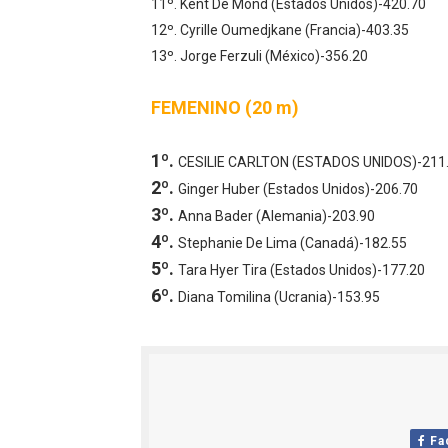
11º. Kent De Mond (Estados Unidos)-420.70
12º. Cyrille Oumedjkane (Francia)-403.35
13º. Jorge Ferzuli (México)-356.20
FEMENINO (20 m)
1º.
CESILIE CARLTON (ESTADOS UNIDOS)-211
2º.
Ginger Huber (Estados Unidos)-206.70
3º.
Anna Bader (Alemania)-203.90
4º.
Stephanie De Lima (Canadá)-182.55
5º.
Tara Hyer Tira (Estados Unidos)-177.20
6º.
Diana Tomilina (Ucrania)-153.95
Fa