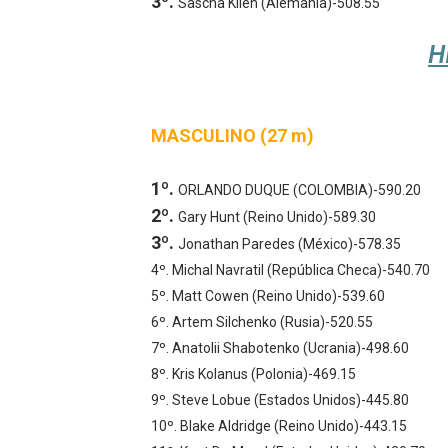
3º.
Sascha Klien (Alemania)-508.55
H
MASCULINO (27 m)
1º.
ORLANDO DUQUE (COLOMBIA)-590.20
2º.
Gary Hunt (Reino Unido)-589.30
3º.
Jonathan Paredes (México)-578.35
4º. Michal Navratil (República Checa)-540.70
5º. Matt Cowen (Reino Unido)-539.60
6º. Artem Silchenko (Rusia)-520.55
7º. Anatolii Shabotenko (Ucrania)-498.60
8º. Kris Kolanus (Polonia)-469.15
9º. Steve Lobue (Estados Unidos)-445.80
10º. Blake Aldridge (Reino Unido)-443.15