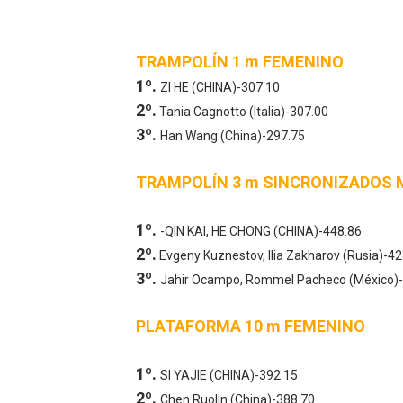
TRAMPOLÍN 1 m FEMENINO
1º.
ZI HE (CHINA)-307.10
2º.
Tania Cagnotto (Italia)-307.00
3º.
Han Wang (China)-297.75
TRAMPOLÍN 3 m SINCRONIZADOS
1º.
-QIN KAI, HE CHONG (CHINA)-448.86
2º.
Evgeny Kuznestov, Ilia Zakharov (Rusia)-42
3º.
Jahir Ocampo, Rommel Pacheco (México)-
PLATAFORMA 10 m FEMENINO
1º.
SI YAJIE (CHINA)-392.15
2º.
Chen Ruolin (China)-388.70