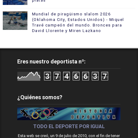
platas
Mundial de piragüismo slalom 2026
(Oklahoma City, Estados Unidos) - Miquel
Travé campeón del mundo. Bronces para
David Llorente y Miren Lazkano
Eres nuestro deportista nº:
3
7
4
6
6
3
7
¿Quiénes somos?
TODO EL DEPORTE POR IGUAL
Esta web se creó, un 9 de julio de 2010, con el fin de tener