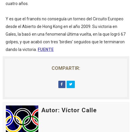
cuatro años.
Athletes Unlimited Softball League 2026 - Las Utah Ta
Y es que el francés no conseguía un torneo del Circuito Europeo
Mundial de piragüismo slalom 2026 (Oklahoma City, Es
desde el Abierto de Hong Kong en el año 2009. Su victoria en
Tour de Francia masculino 2026 - Tadej Pogacar entra 
Gales, la basó en una fenomenal última vuelta, en la que logró 67
golpes, y que acabó con tres 'birdies' seguidos que le terminaron
Mundial de Fórmula 1 2026 - Lando Norris consigue en 
dando la victoria.
FUENTE
Campeonato de Europa de saltos 2026 (París, Francia) 
COMPARTIR:
Autor: Víctor Calle