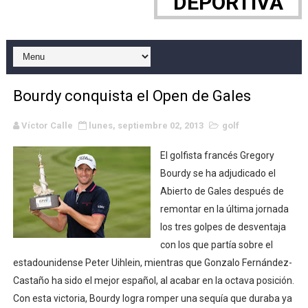
DEPORTIVA
WWE NXT - Myles Borne y Tavion Heights ponen fin al r
Canadian Football League 2026 - Week 10
EFA y AFLE 2026 - Regular season
Bourdy conquista el Open de Gales
Grandes éxitos por fin para Chelsea Green, Chad Gabl
Víctor Calle
lunes, septiembre 02, 2013
golf
Campeonato de Europa de MTB 2026 (Monteceneri, Suiza)
El golfista francés Gregory
Campeonato de Europa de remo 2026 (Varese, Italia) - 
Bourdy se ha adjudicado el
Abierto de Gales después de
Mundial de lacrosse femenino 2026 (Tokio, Japón) - Es
remontar en la última jornada
los tres golpes de desventaja
Máxima celebración en el último Impact! con Jason Ho
con los que partía sobre el
estadounidense Peter Uihlein, mientras que Gonzalo Fernández-
Mundial de esgrima 2026 (Hong Kong) - La delegación ita
Castaño ha sido el mejor español, al acabar en la octava posición.
Raquel Rodriguez es la nueva monarca Intercontinental,
Con esta victoria, Bourdy logra romper una sequía que duraba ya