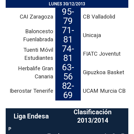
LUNES 30/12/2013
95-
CAI Zaragoza
CB Valladolid
79
71-
Baloncesto
Unicaja
81
Fuenlabrada
74-
Tuenti Móvil
FIATC Joventut
81
Estudiantes
63-
Herbalife Gran
Gipuzkoa Basket
56
Canaria
82-
Iberostar Tenerife
UCAM Murcia CB
69
Clasificación
Liga Endesa
2013/2014
P