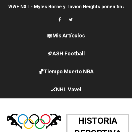
WWE NXT - Myles Borne y Tavion Heights ponen fin al r
Canadá Open 2026
Mundial de MotoGP 2026 - GP Gran Bretaña
📖Mis Artículos
Canadian Elite Basketball League
🏈ASH Football
Canadian Football League 2026 - Week 10
🏀Tiempo Muerto NBA
EFA y AFLE 2026 - Regular season
Grandes éxitos por fin para Chelsea Green, Chad Gabl
🏒NHL Vavel
Campeonato de Europa de MTB 2026 (Monteceneri, Suiza)
Campeonato de Europa de remo 2026 (Varese, Italia) - 
HISTORIA
Mundial de lacrosse femenino 2026 (Tokio, Japón) - Es