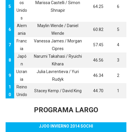
os
Marissa Castelli / Simon
5
64.25
6
Unido
Shnapir
s
Alem
Maylin Wende / Daniel
6
60.82
5
ania
Wende
Franc
Vanessa James / Morgan
7
57.45
4
ia
Cipres
Japó
Narumi Takahasi / Ryuichi
8
46.56
3
n
Kihara
Ucran
Julia Lavrentieva / Yuri
9
46.34
2
ia
Rudyk
1
Reino
Stacey Kemp / David King
44.70
1
0
Unido
PROGRAMA LARGO
JJOO INVIERNO 2014 SOCHI