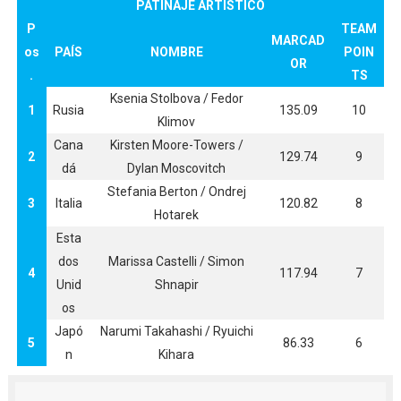
PATINAJE ARTISTICO
P
TEAM
MARCAD
os
PAÍS
NOMBRE
POIN
OR
.
TS
Ksenia Stolbova / Fedor
1
Rusia
135.09
10
Klimov
Cana
Kirsten Moore-Towers /
2
129.74
9
dá
Dylan Moscovitch
Stefania Berton / Ondrej
3
Italia
120.82
8
Hotarek
Esta
dos
Marissa Castelli / Simon
4
117.94
7
Unid
Shnapir
os
Japó
Narumi Takahashi / Ryuichi
5
86.33
6
n
Kihara