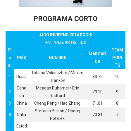
AEW - Adam Page con Brodido desbancan una semana d
PROGRAMA CORTO
Tour de Francia femenino 2026 - Etapa 5
Women's Pro Baseball League 2026
JJOO INVIERNO 2014 SOCHI
PATINAJE ARTISTICO
Campeonato de Europa en aguas abiertas 2026 (París, F
P
TEAM
MARCAD
o
PAÍS
NOMBRE
POIN
Campeonato de Europa de pentatlón moderno 2026 (Est
OR
s.
TS
Tatiana Volosozhar / Maxim
WWE NXT - Myles Borne y Tavion Heights ponen fin al r
1
Rusia
83.79
10
Trankov
Cana
Meagan Duhamel / Eric
2
73.10
9
dá
Radford
3
China
Cheng Peng / Hao Zhang
71.01
8
Stefania Berton / Ondrej
4
Italia
70.31
7
Hotarek
Estad