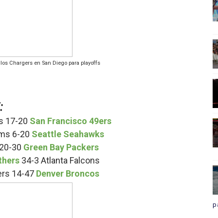
los Chargers en San Diego para playoffs
:
ls 17-20
San Francisco 49ers
ams 6-20
Seattle Seahawks
 20-30
Green Bay Packers
thers
34-3 Atlanta Falcons
ers 14-47
Denver Broncos
p