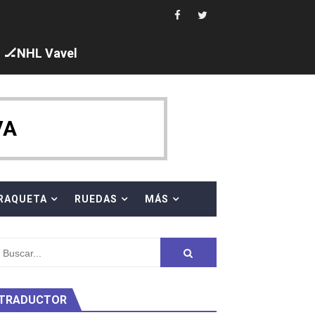
s en el Grand Slam Mexico
🏒NHL Vavel
ck y Taddeucci. Ángela Martínez 5ª en 10km
VA
ty Project
RAQUETA
RUEDAS
MÁS
TRADUCTOR