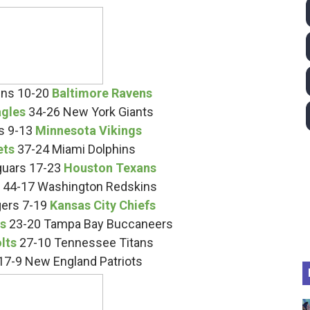
 2026 - Tadej Pogacar entra en el selecto grupo de los pe
 - Lando Norris consigue en Hungría su primera victoria d
026 - Estados Unidos campeón dejando a España a las pue
wns 10-20
Baltimore Ravens
agles
34-26 New York Giants
altos 2026 (París, Francia) - Medalla de bronce para Jorge
s 9-13
Minnesota Vikings
ets
37-24 Miami Dolphins
tación artística 2026 (París, Francia) - España domina junto
guars 17-23
Houston Texans
s
44-17 Washington Redskins
gers 7-19
Kansas City Chiefs
ts
23-20 Tampa Bay Buccaneers
olts
27-10 Tennessee Titans
17-9 New England Patriots