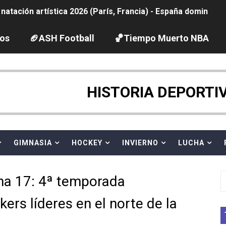
ido desbancan una semana después a The Demand por trío
los
🏈ASH Football
🏀Tiempo Muerto NBA
2026 - Etapa 5
gue 2026
guas abiertas 2026 (París, Francia) - Dobletes de Wellbro
HISTORIA DEPORTI
pentatlón moderno 2026 (Estambul, Turquía)
vion Heights ponen fin al reinado por parejas de The Vani
GIMNASIA
HOCKEY
INVIERNO
LUCHA
 GP Gran Bretaña
a 17: 4ª temporada
ers líderes en el norte de la
 League
2026 - Week 10