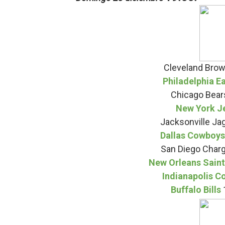
Tour de Francia masculino
Mundial de Fórmula 1 2026
Copa del Mundo femenina 2
Cleveland Bro
Philadelphia E
Campeonato de Europa de s
Chicago Bear
New York J
Campeonato de Europa de na
Jacksonville Ja
Dallas Cowboy
San Diego Char
New Orleans Sain
Indianapolis C
Buffalo Bills