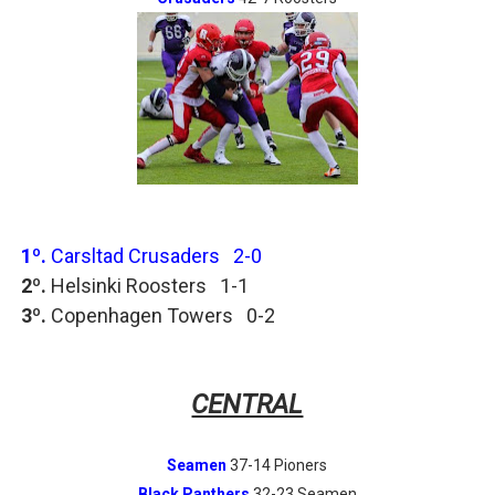
1º.
Carsltad Crusaders 2-0
2º.
Helsinki Roosters 1-1
3º.
Copenhagen Towers 0-2
CENTRAL
Seamen
37-14 Pioners
Black Panthers
32-23 Seamen