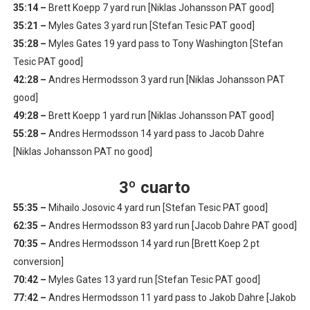
35:14 –
Brett Koepp 7 yard run [Niklas Johansson PAT good]
35:21 –
Myles Gates 3 yard run [Stefan Tesic PAT good]
35:28 –
Myles Gates 19 yard pass to Tony Washington [Stefan
Tesic PAT good]
42:28 –
Andres Hermodsson 3 yard run [Niklas Johansson PAT
good]
49:28 –
Brett Koepp 1 yard run [Niklas Johansson PAT good]
55:28 –
Andres Hermodsson 14 yard pass to Jacob Dahre
[Niklas Johansson PAT no good]
3º cuarto
55:35 –
Mihailo Josovic 4 yard run [Stefan Tesic PAT good]
62:35 –
Andres Hermodsson 83 yard run [Jacob Dahre PAT good]
70:35 –
Andres Hermodsson 14 yard run [Brett Koep 2 pt
conversion]
70:42 –
Myles Gates 13 yard run [Stefan Tesic PAT good]
77:42 –
Andres Hermodsson 11 yard pass to Jakob Dahre [Jakob