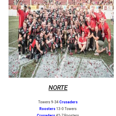
Athletes Unlimited Softball League 2026 - Las Utah Ta
Mundial de piragüismo slalom 2026 (Oklahoma City, Es
Tour de Francia masculino 2026 - Tadej Pogacar entra 
Mundial de Fórmula 1 2026 - Lando Norris consigue en 
Campeonato de Europa de saltos 2026 (París, Francia) 
NORTE
Towers 9-34
Crusaders
Roosters
13-0 Towers
Crusaders
42-7 Roosters