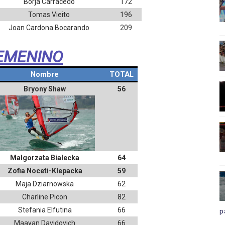
Borja Carracedo
172
Tomas Vieito
196
Joan Cardona Bocarando
209
EMENINO
Nombre
TOTAL
Bryony Shaw
56
Malgorzata Bialecka
64
Zofia Noceti-Klepacka
59
Maja Dziarnowska
62
Charline Picon
82
Stefania Elfutina
66
p
Maayan Davidovich
66