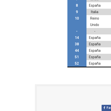
8
España
9
Italia
10
Reino
Unido
-
-
14
España
38
España
44
España
51
España
52
España
Fa