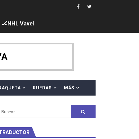
s en el Grand Slam Mexico
🏒NHL Vavel
ck y Taddeucci. Ángela Martínez 5ª en 10km
VA
ty Project
RAQUETA
RUEDAS
MÁS
TRADUCTOR