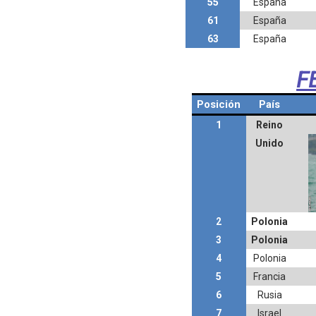
55
España
61
España
63
España
F
Posición
País
1
Reino
Unido
2
Polonia
3
Polonia
4
Polonia
5
Francia
6
Rusia
7
Israel