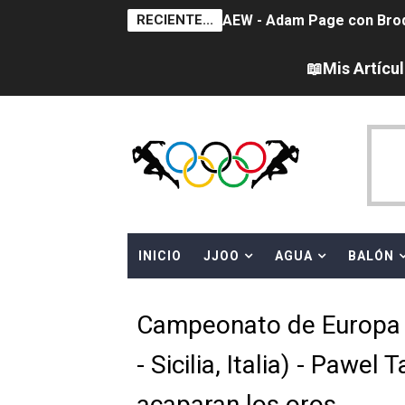
RECIENTE...
AEW - Adam Page con Brod
Tour de Francia femenino 
📖Mis Artícu
Women's Pro Baseball Lea
Campeonato de Europa en a
Campeonato de Europa de 
WWE NXT - Myles Borne y Ta
INICIO
JJOO
AGUA
BALÓN
Canadá Open 2026
Mundial de MotoGP 2026 -
Campeonato de Europa 
Canadian Elite Basketball
- Sicilia, Italia) - Pawe
Canadian Football League 
acaparan los oros