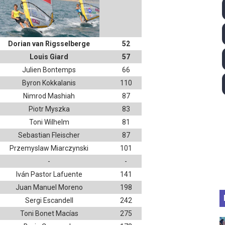
 2026 - Tadej Pogacar entra en el selecto grupo de los pe
 - Lando Norris consigue en Hungría su primera victoria d
Dorian van Rigsselberge
52
Louis Giard
57
026 - Estados Unidos campeón dejando a España a las pue
Julien Bontemps
66
altos 2026 (París, Francia) - Medalla de bronce para Jorge
Byron Kokkalanis
110
Nimrod Mashiah
87
tación artística 2026 (París, Francia) - España domina junto
Piotr Myszka
83
Toni Wilhelm
81
Sebastian Fleischer
87
Przemyslaw Miarczynski
101
-
-
Iván Pastor Lafuente
141
Juan Manuel Moreno
198
Sergi Escandell
242
Toni Bonet Macías
275