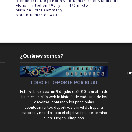
Bronce para Diego Botín y
Brugman en el Mundial de
Florián Trittel en 49er y
470 mixto
plata de Jordi Xammar y
Nora Brugman en 470
¿Quiénes somos?
Hi
TODO EL DEPORTE POR IGUAL
Esta web se creó, un 9 de julio de 2010, con el fin de
tener en un sitio web la historia de cada uno de los
deportes, contando los principales
acontecimientos deportivos a nivel de España,
europeo y mundial, con el objetivo final del camino
a los Juegos Olímpicos.