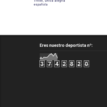
Trittel, única alegría
española
Eres nuestro deportista nº:
3
7
4
2
8
2
0