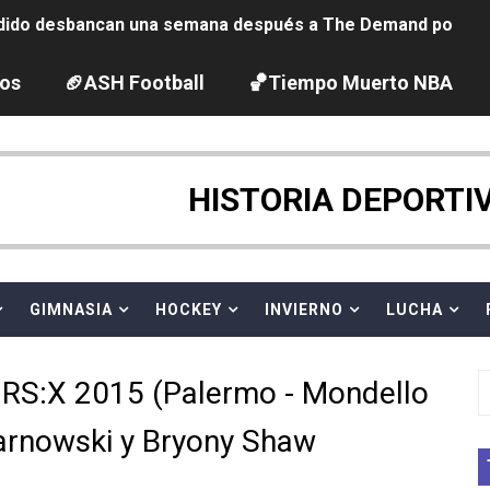
ido desbancan una semana después a The Demand por trío
2026 - Etapa 5
los
🏈ASH Football
🏀Tiempo Muerto NBA
gue 2026
guas abiertas 2026 (París, Francia) - Dobletes de Wellbro
HISTORIA DEPORTI
pentatlón moderno 2026 (Estambul, Turquía)
vion Heights ponen fin al reinado por parejas de The Vani
GIMNASIA
HOCKEY
INVIERNO
LUCHA
 GP Gran Bretaña
RS:X 2015 (Palermo - Mondello
 League
l Tarnowski y Bryony Shaw
2026 - Week 10