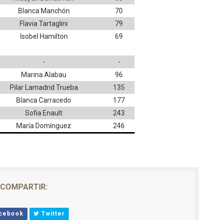
Blanca Manchón
70
Flavia Tartaglini
79
Isobel Hamilton
69
-
-
Marina Alabau
96
Pilar Lamadrid Trueba
135
Blanca Carracedo
177
Sofia Enault
243
María Domínguez
246
COMPARTIR:
cebook
Twitter