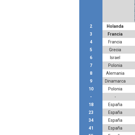
Tour de Francia masculino
Mundial de Fórmula 1 2026
2
Holanda
3
Francia
Copa del Mundo femenina 2
4
Francia
Campeonato de Europa de s
5
Grecia
6
Israel
Campeonato de Europa de na
7
Polonia
8
Alemania
9
Dinamarca
10
Polonia
-
-
18
España
23
España
34
España
41
España