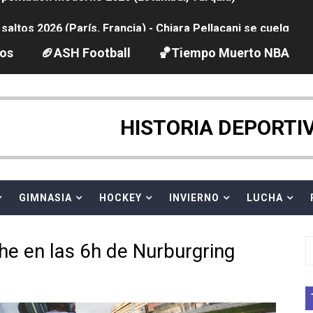
ltos 2026 (París, Francia) - Chiara Pellacani se cuelga su
ación artística 2026 (París, Francia) - España se lleva 8 m
los
🏈ASH Football
🏀Tiempo Muerto NBA
2026 - Etapa 4
HISTORIA DEPORTI
guas abiertas 2026 (París, Francia) - Ángela Martínez 5ª 
vion Heights ponen fin al reinado por parejas de The Vani
GIMNASIA
HOCKEY
INVIERNO
LUCHA
 GP Gran Bretaña
2026 - Week 10
e en las 6h de Nurburgring
 season
ra Chelsea Green, Chad Gable y Baron Corbin en SummerSl