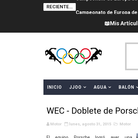
RECIENTE...
Campeonato de Europa de sa
Campeonato de Europa de nat
📖Mis Artícu
Canadá Open 2026
Tour de Francia femenino 
Campeonato de Europa en a
WWE NXT - Myles Borne y Ta
INICIO
JJOO
AGUA
BALÓN
Mundial de MotoGP 2026 -
Canadian Football League 
WEC - Doblete de Porsch
EFA y AFLE 2026 - Regular
Motor
lunes, agosto 31, 2015
Motor
Grandes éxitos por fin pa
El equipo Porsche logró ayer una