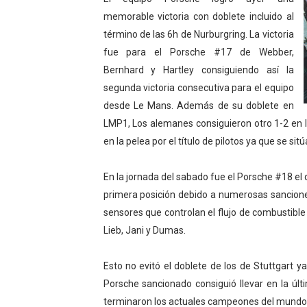
Campeonato de Europa de M
memorable victoria con doblete incluido al
término de las 6h de Nurburgring. La victoria
Campeonato de Europa de r
fue para el Porsche #17 de Webber,
Bernhard y Hartley consiguiendo así la
Mundial de lacrosse femen
segunda victoria consecutiva para el equipo
desde Le Mans. Además de su doblete en
Máxima celebración en el 
LMP1, Los alemanes consiguieron otro 1-2 en l
Mundial de esgrima 2026 (H
en la pelea por el título de pilotos ya que se sitú
Raquel Rodriguez es la nue
En la jornada del sabado fue el Porsche #18 el q
primera posición debido a numerosas sancione
Athletes Unlimited Softba
sensores que controlan el flujo de combustible 
Lieb, Jani y Dumas.
Mundial de piragüismo sla
AEW - Willow al fin es ca
Esto no evitó el doblete de los de Stuttgart y
Porsche sancionado consiguió llevar en la últ
Tour de Francia masculino
terminaron los actuales campeones del mundo, l