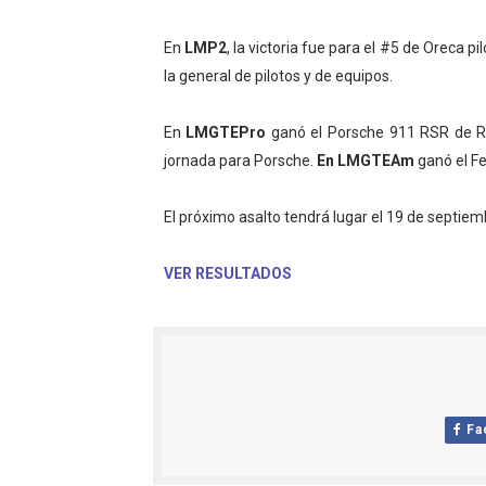
Mundial de Fórmula 1 2026
En
LMP2
, la victoria fue para el #5 de Oreca
la general de pilotos y de equipos.
Copa del Mundo femenina 2
Mundial Fórmula E 2026 - V
En
LMGTEPro
ganó el Porsche 911 RSR de Ri
jornada para Porsche.
En LMGTEAm
ganó el Fer
Women's Football Alliance
El próximo asalto tendrá lugar el 19 de septiem
Campeonato de Europa de 
VER RESULTADOS
Fa