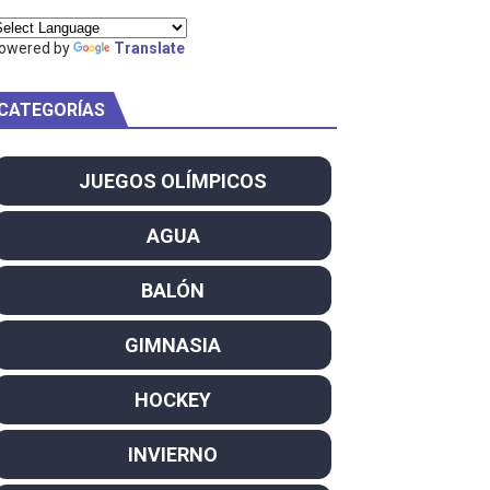
ei dominan el Europeo
owered by
Translate
ña se reparten el botín y Caetano Horta y Rodrigo Conde f
CATEGORÍAS
son decacampeonas y quinto oro consecutivo
onal Champion
JUEGOS OLÍMPICOS
atas
AGUA
 WWE
BALÓN
SL
GIMNASIA
campeón del mundo. Bronces para David Llorente y Miren La
HOCKEY
u Shida en Redemption. Andrade campeón Nacional
INVIERNO
ntacampeones, los más laureados