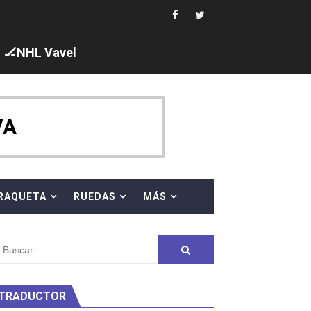
 cuarto oro
edallas, seis para Iris Tió
🏒NHL Vavel
VA
en 10km
ty Project
RAQUETA
RUEDAS
MÁS
TRADUCTOR
am