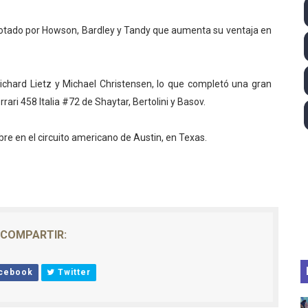
 - Lando Norris consigue en Hungría su primera victoria d
 pilotado por Howson, Bardley y Tandy que aumenta su ventaja en
026 - Estados Unidos campeón dejando a España a las pue
ictorias de Ticktum y de Vries en Tokyo, con doble podio pa
chard Lietz y Michael Christensen, lo que completó una gran
rari 458 Italia #72 de Shaytar, Bertolini y Basov.
 2026 - Minnesota Vixen consigue su ansiado primer título 
bre en el circuito americano de Austin, en Texas.
pentatlón moderno 2026 (Estambul, Turquía)
COMPARTIR:
cebook
Twitter