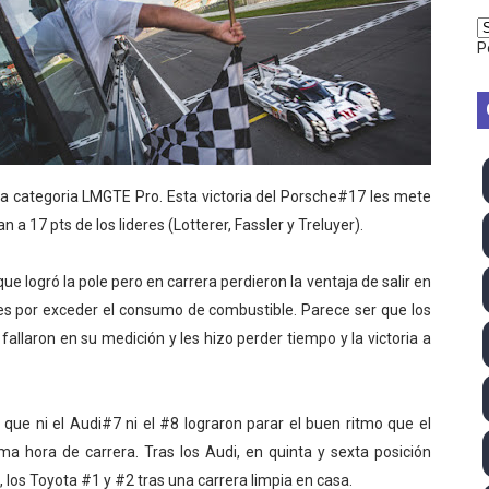
TB 2026 (Monteceneri, Suiza) - Charlie Aldridge y Sina Fr
P
emo 2026 (Varese, Italia) - Rumanía, Alemania y Gran Breta
ino 2026 (Tokio, Japón) - Estados Unidos invencibles, ya 
último Impact! con Jason Hotch como nuevo TNA Internati
a categoria LMGTE Pro. Esta victoria del Porsche#17 les mete
ong Kong) - La delegación italiana arrasa con 4 oros y 4 pl
an a 17 pts de los lideres (Lotterer, Fassler y Treluyer).
va monarca Intercontinental, su primer título individual en
ue logró la pole pero en carrera perdieron la ventaja de salir en
s por exceder el consumo de combustible. Parece ser que los
ll League 2026 - Las Utah Talons son bicampeonas de la AU
fallaron en su medición y les hizo perder tiempo y la victoria a
lom 2026 (Oklahoma City, Estados Unidos) - Miquel Travé 
mpeona mundial y Maya World arrebata el título TBS a Hikar
a que ni el Audi#7 ni el #8 lograron parar el buen ritmo que el
ima hora de carrera. Tras los Audi, en quinta y sexta posición
 2026 - Tadej Pogacar entra en el selecto grupo de los pe
os Toyota #1 y #2 tras una carrera limpia en casa.