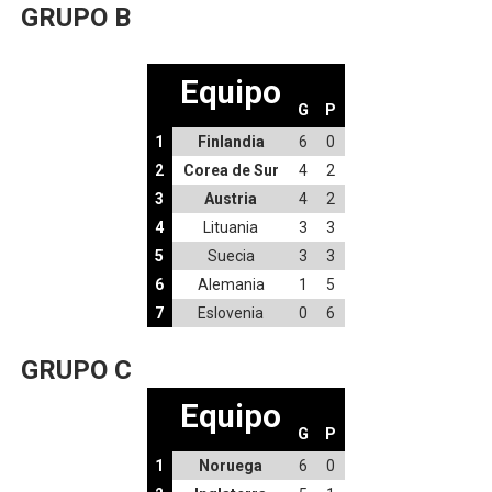
GRUPO B
Equipo
G
P
1
Finlandia
6
0
2
Corea de Sur
4
2
3
Austria
4
2
4
Lituania
3
3
5
Suecia
3
3
6
Alemania
1
5
7
Eslovenia
0
6
GRUPO C
Equipo
G
P
1
Noruega
6
0