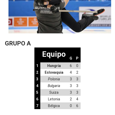
Athletes Unlimited Softball League 2026 - Las Utah Ta
Mundial de piragüismo slalom 2026 (Oklahoma City, Es
Tour de Francia masculino 2026 - Tadej Pogacar entra 
Mundial de Fórmula 1 2026 - Lando Norris consigue en 
GRUPO A
Equipo
Campeonato de Europa de saltos 2026 (París, Francia) 
G
P
1
Hungría
6
0
2
Eslovaquia
4
2
3
Polonia
3
3
4
Bulgaria
3
3
5
Suiza
3
3
6
Letonia
2
4
7
Bélgica
0
6