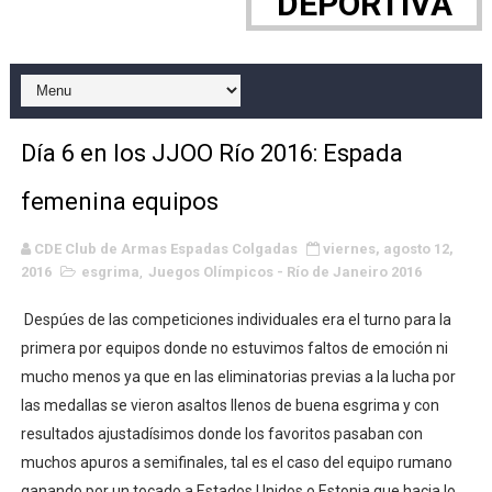
DEPORTIVA
WWE NXT - Myles Borne y Tavion Heights ponen fin al r
Canadian Football League 2026 - Week 10
EFA y AFLE 2026 - Regular season
Día 6 en los JJOO Río 2016: Espada
Grandes éxitos por fin para Chelsea Green, Chad Gabl
femenina equipos
Campeonato de Europa de MTB 2026 (Monteceneri, Suiza)
CDE Club de Armas Espadas Colgadas
viernes, agosto 12,
2016
Campeonato de Europa de remo 2026 (Varese, Italia) - 
esgrima
,
Juegos Olímpicos - Río de Janeiro 2016
Despúes de las competiciones individuales era el turno para la
Mundial de lacrosse femenino 2026 (Tokio, Japón) - Es
primera por equipos donde no estuvimos faltos de emoción ni
Máxima celebración en el último Impact! con Jason Ho
mucho menos ya que en las eliminatorias previas a la lucha por
las medallas se vieron asaltos llenos de buena esgrima y con
Mundial de esgrima 2026 (Hong Kong) - La delegación ita
resultados ajustadísimos donde los favoritos pasaban con
muchos apuros a semifinales, tal es el caso del equipo rumano
Raquel Rodriguez es la nueva monarca Intercontinental,
ganando por un tocado a Estados Unidos o Estonia que hacia lo