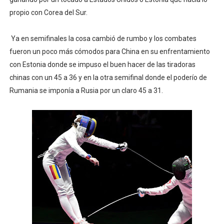
propio con Corea del Sur.
Athletes Unlimited Softball League 2026 - Las Utah Ta
Mundial de piragüismo slalom 2026 (Oklahoma City, Es
Ya en semifinales la cosa cambió de rumbo y los combates
fueron un poco más cómodos para China en su enfrentamiento
Tour de Francia masculino 2026 - Tadej Pogacar entra 
con Estonia donde se impuso el buen hacer de las tiradoras
chinas con un 45 a 36 y en la otra semifinal donde el poderío de
Mundial de Fórmula 1 2026 - Lando Norris consigue en 
Rumania se imponía a Rusia por un claro 45 a 31.
Campeonato de Europa de saltos 2026 (París, Francia) 