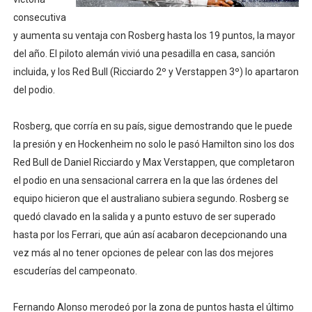
consecutiva
Campeonato de Europa en aguas abiertas 2026 (París, F
y aumenta su ventaja con Rosberg hasta los 19 puntos, la mayor
Campeonato de Europa de pentatlón moderno 2026 (Est
del año. El piloto alemán vivió una pesadilla en casa, sanción
incluida, y los Red Bull (Ricciardo 2º y Verstappen 3º) lo apartaron
WWE NXT - Myles Borne y Tavion Heights ponen fin al r
del podio.
Canadá Open 2026
Rosberg, que corría en su país, sigue demostrando que le puede
Mundial de MotoGP 2026 - GP Gran Bretaña
la presión y en Hockenheim no solo le pasó Hamilton sino los dos
Red Bull de Daniel Ricciardo y Max Verstappen, que completaron
el podio en una sensacional carrera en la que las órdenes del
equipo hicieron que el australiano subiera segundo. Rosberg se
quedó clavado en la salida y a punto estuvo de ser superado
hasta por los Ferrari, que aún así acabaron decepcionando una
vez más al no tener opciones de pelear con las dos mejores
escuderías del campeonato.
Fernando Alonso merodeó por la zona de puntos hasta el último