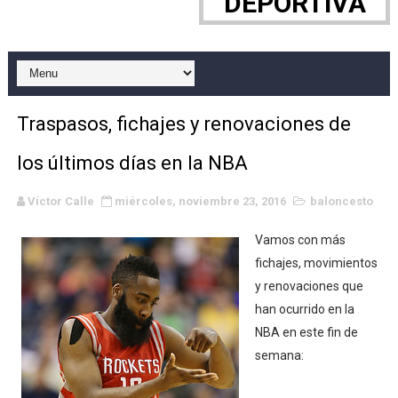
DEPORTIVA
Canadian Football League 2026 - Week 10
EFA y AFLE 2026 - Regular season
Grandes éxitos por fin para Chelsea Green, Chad Gabl
Traspasos, fichajes y renovaciones de
Campeonato de Europa de MTB 2026 (Monteceneri, Suiza)
los últimos días en la NBA
Campeonato de Europa de remo 2026 (Varese, Italia) - 
Víctor Calle
miércoles, noviembre 23, 2016
baloncesto
Mundial de lacrosse femenino 2026 (Tokio, Japón) - Es
Vamos con más
Máxima celebración en el último Impact! con Jason Ho
fichajes, movimientos
y renovaciones que
Mundial de esgrima 2026 (Hong Kong) - La delegación ita
han ocurrido en la
NBA en este fin de
Raquel Rodriguez es la nueva monarca Intercontinental,
semana:
Athletes Unlimited Softball League 2026 - Las Utah Ta