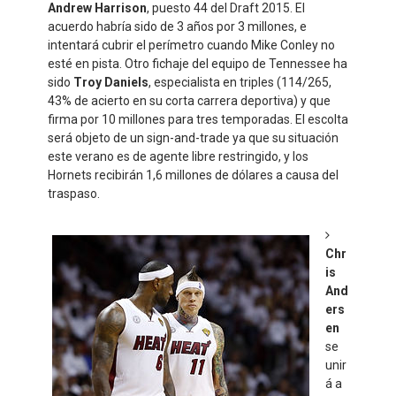
Andrew Harrison
, puesto 44 del Draft 2015. El
acuerdo habría sido de 3 años por 3 millones, e
intentará cubrir el perímetro cuando Mike Conley no
esté en pista. Otro fichaje del equipo de Tennessee ha
sido
Troy Daniels
, especialista en triples (114/265,
43% de acierto en su corta carrera deportiva) y que
firma por 10 millones para tres temporadas. El escolta
será objeto de un sign-and-trade ya que su situación
este verano es de agente libre restringido, y los
Hornets recibirán 1,6 millones de dólares a causa del
traspaso.
Chr
is
And
ers
en
se
unir
á a