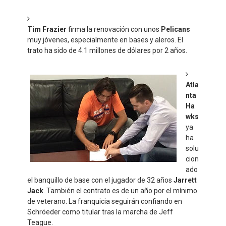
Tim Frazier
firma la renovación con unos
Pelicans
muy jóvenes, especialmente en bases y aleros. El
trato ha sido de 4.1 millones de dólares por 2 años.
Atla
nta
Ha
wks
ya
ha
solu
cion
ado
el banquillo de base con el jugador de 32 años
Jarrett
Jack
. También el contrato es de un año por el mínimo
de veterano. La franquicia seguirán confiando en
Schröeder como titular tras la marcha de Jeff
Teague.