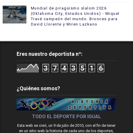
Mundial de piragüismo slalom 2026
(Oklahoma City, Estados Unidos) - Miquel
Travé campeón del mundo. Bronces para
David Llorente y Miren Lazkano
Eres nuestro deportista nº:
3
7
4
3
5
1
6
¿Quiénes somos?
TODO EL DEPORTE POR IGUAL
Esta web se creó, un 9 de julio de 2010, con el fin de tener
en un sitio web la historia de cada uno de los deportes,