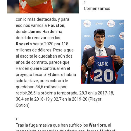
Mundial de piragüismo slalom 2026 (Oklahoma City, Es
Comenzamos
con lo más destacado, y para
Tour de Francia masculino 2026 - Tadej Pogacar entra 
eso nos vamos a
Houston
,
donde
James Harden
ha
Mundial de Fórmula 1 2026 - Lando Norris consigue en 
decidido renovar con los
Rockets
hasta 2020 por 118
Copa del Mundo femenina 2026 - Estados Unidos campe
millones de dólares. Pese a que
al escolta le quedaban aún dos
Campeonato de Europa de saltos 2026 (París, Francia) 
años de contrato, parece que
Harden quiere continuar en el
proyecto texano. El dinero habría
sido la clave, pues cobrará le
quedaban 34,6 millones por
recibir,26,5 la próxima temporada, 28,3 en la 2017-18,
30,4 en la 2018-19 y 32,7 en la 2019-20 (Player
Option).
Tras la fuga masiva que han sufrido los
Warriors
, al