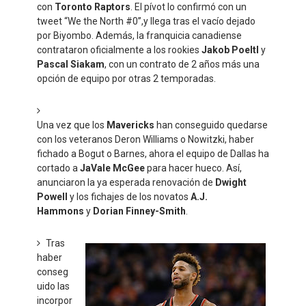
con
Toronto Raptors
. El pívot lo confirmó con un
tweet “We the North #0”,y llega tras el vacío dejado
por Biyombo. Además, la franquicia canadiense
contrataron oficialmente a los rookies
Jakob Poeltl
y
Pascal Siakam
, con un contrato de 2 años más una
opción de equipo por otras 2 temporadas.
Una vez que los
Mavericks
han conseguido quedarse
con los veteranos Deron Williams o Nowitzki, haber
fichado a Bogut o Barnes, ahora el equipo de Dallas ha
cortado a
JaVale McGee
para hacer hueco. Así,
anunciaron la ya esperada renovación de
Dwight
Powell
y los fichajes de los novatos
A.J.
Hammons
y
Dorian Finney-Smith
.
Tras
haber
conseg
uido las
incorpor