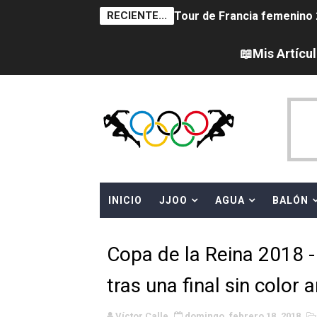
RECIENTE...
Tour de Francia femenino 
Women's Pro Baseball Lea
📖Mis Artícu
Campeonato de Europa en a
Campeonato de Europa de 
Campeonato de Europa de na
AEW - Adam Page con Brod
INICIO
JJOO
AGUA
BALÓN
Canadá Open 2026
Mundial de MotoGP 2026 -
Copa de la Reina 2018 - 
Canadian Elite Basketball 
tras una final sin color 
Campeonato de Europa de h
Víctor Calle
domingo, febrero 18, 2018