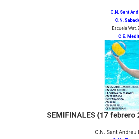
Athletes Unlimited Softba
C.N. Sant An
C.N. Sabade
Mundial de piragüismo sla
Escuela Wat.
Tour de Francia masculino
C.E. Medi
Mundial de Fórmula 1 2026
Campeonato de Europa de sa
SEMIFINALES (17 febrero 
C.N. Sant Andreu