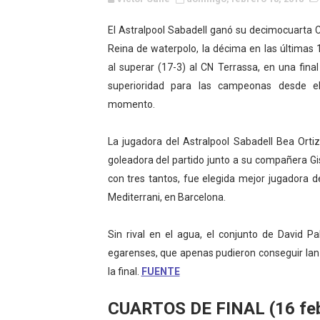
WWE NXT - Myles Borne y Ta
El Astralpool Sabadell ganó su decimocuarta 
Reina de waterpolo, la décima en las últimas 1
Canadian Football League 
al superar (17-3) al CN Terrassa, en una fina
EFA y AFLE 2026 - Regular
superioridad para las campeonas desde e
momento.
Grandes éxitos por fin pa
La jugadora del Astralpool Sabadell Bea Orti
Campeonato de Europa de M
goleadora del partido junto a su compañera Gi
Campeonato de Europa de r
con tres tantos, fue elegida mejor jugadora d
Mediterrani, en Barcelona.
Mundial de lacrosse femen
Sin rival en el agua, el conjunto de David 
Máxima celebración en el 
egarenses, que apenas pudieron conseguir lan
la final.
FUENTE
Mundial de esgrima 2026 (H
CUARTOS DE FINAL (16 feb
Raquel Rodriguez es la nue