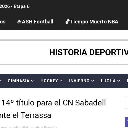
2026 - Etapa 6
gue 2026
los
🏈ASH Football
🏀Tiempo Muerto NBA
guas abiertas 2026 (París, Francia) - Dobletes de Wellbro
pentatlón moderno 2026 (Estambul, Turquía)
HISTORIA DEPORTI
tación artística 2026 (París, Francia) - España domina junto
ido desbancan una semana después a The Demand por trío
GIMNASIA
HOCKEY
INVIERNO
LUCHA
 GP Gran Bretaña
14º título para el CN Sabadell
League 2026 - Playoffs
ante el Terrassa
igh diving 2026 (París, Francia)
waterpolo
,
Waterpolo - España