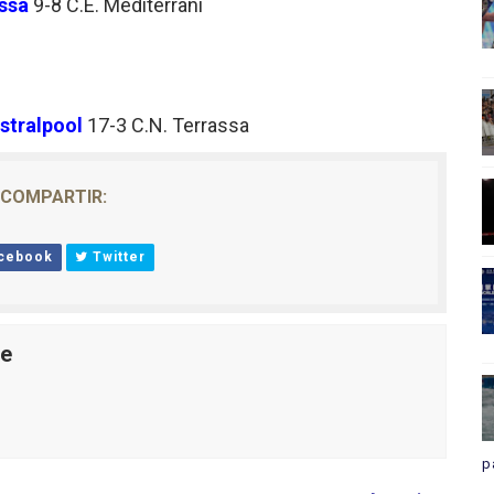
ssa
9-8
C.E. Mediterrani
stralpool
17-3
C.N. Terrassa
COMPARTIR:
cebook
Twitter
le
p