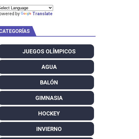
ty Project
owered by
Translate
CATEGORÍAS
am
JUEGOS OLÍMPICOS
ei dominan el Europeo
AGUA
ña se reparten el botín y Caetano Horta y Rodrigo Conde f
BALÓN
son decacampeonas y quinto oro consecutivo
GIMNASIA
onal Champion
HOCKEY
atas
INVIERNO
 WWE