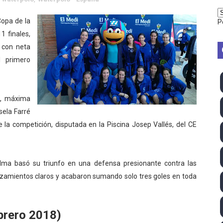
vion Heights ponen fin al reinado por parejas de The Vani
Copa de la
P
1 finales,
2026 - Week 10
l con neta
 season
l primero
ra Chelsea Green, Chad Gable y Baron Corbin en SummerSl
z, máxima
TB 2026 (Monteceneri, Suiza) - Charlie Aldridge y Sina Fr
sela Farré
emo 2026 (Varese, Italia) - Rumanía, Alemania y Gran Breta
e la competición, disputada en la Piscina Josep Vallés, del CE
ino 2026 (Tokio, Japón) - Estados Unidos invencibles, ya 
Palma basó su triunfo en una defensa presionante contra las
último Impact! con Jason Hotch como nuevo TNA Internati
zamientos claros y acabaron sumando solo tres goles en toda
ong Kong) - La delegación italiana arrasa con 4 oros y 4 pl
rero 2018)
va monarca Intercontinental, su primer título individual en