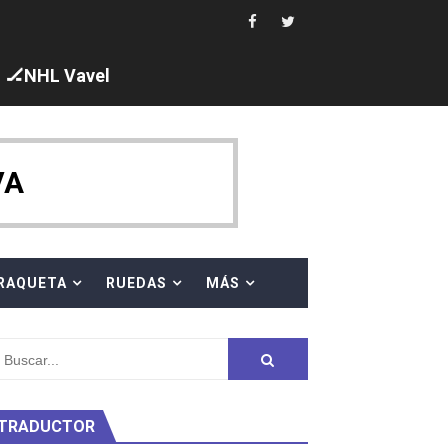
🏒NHL Vavel
ck y Taddeucci. Ángela Martínez 5ª en 10km
VA
 al equipo neutral ruso, llevándose 8 medallas, seis para I
s en el Grand Slam Mexico
RAQUETA
RUEDAS
MÁS
TRADUCTOR