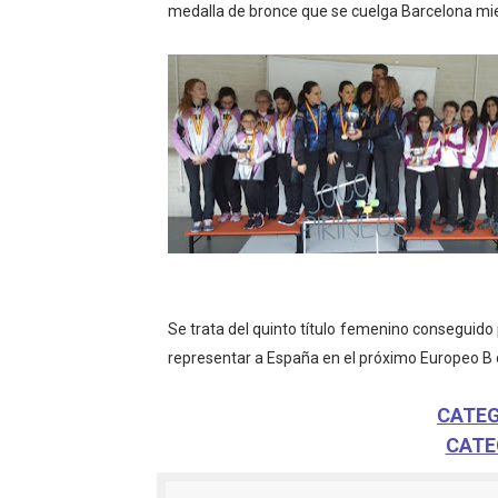
medalla de bronce que se cuelga Barcelona mient
Mundial de piragüismo sla
Tour de Francia masculino
Mundial de Fórmula 1 2026
Copa del Mundo femenina 2
Campeonato de Europa de s
Se trata del quinto título femenino conseguido
representar a España en el próximo Europeo B d
CATEG
CATE