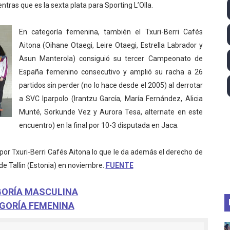
ras que es la sexta plata para Sporting L’Olla.
lom 2026 (Oklahoma City, Estados Unidos) - Miquel Travé 
En categoría femenina, también el Txuri-Berri Cafés
 2026 - Tadej Pogacar entra en el selecto grupo de los pe
Aitona (Oihane Otaegi, Leire Otaegi, Estrella Labrador y
Asun Manterola) consiguió su tercer Campeonato de
 - Lando Norris consigue en Hungría su primera victoria d
España femenino consecutivo y amplió su racha a 26
026 - Estados Unidos campeón dejando a España a las pue
partidos sin perder (no lo hace desde el 2005) al derrotar
a SVC Iparpolo (Irantzu García, María Fernández, Alicia
altos 2026 (París, Francia) - Medalla de bronce para Jorge
Munté, Sorkunde Vez y Aurora Tesa, alternate en este
encuentro) en la final por 10-3 disputada en Jaca.
 por Txuri-Berri Cafés Aitona lo que le da además el derecho de
e Tallin (Estonia) en noviembre.
FUENTE
ORÍA MASCULINA
GORÍA FEMENINA