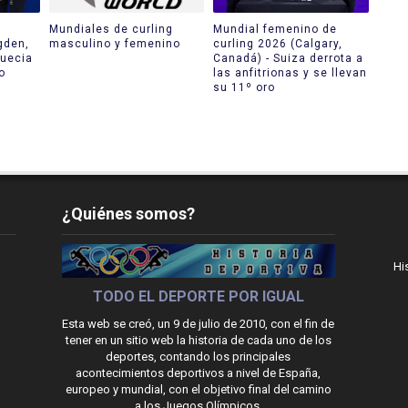
Mundiales de curling
Mundial femenino de
gden,
masculino y femenino
curling 2026 (Calgary,
Suecia
Canadá) - Suiza derrota a
o
las anfitrionas y se llevan
su 11º oro
¿Quiénes somos?
Hi
TODO EL DEPORTE POR IGUAL
Esta web se creó, un 9 de julio de 2010, con el fin de
tener en un sitio web la historia de cada uno de los
deportes, contando los principales
acontecimientos deportivos a nivel de España,
europeo y mundial, con el objetivo final del camino
a los Juegos Olímpicos.