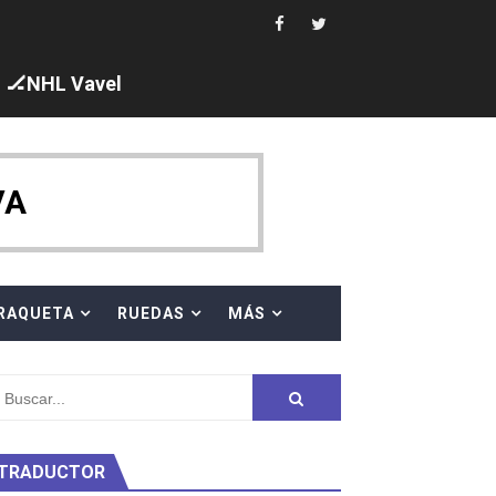
 al equipo neutral ruso, llevándose 8 medallas, seis para I
s en el Grand Slam Mexico
🏒NHL Vavel
VA
ck y Taddeucci. Ángela Martínez 5ª en 10km
RAQUETA
RUEDAS
MÁS
ty Project
TRADUCTOR