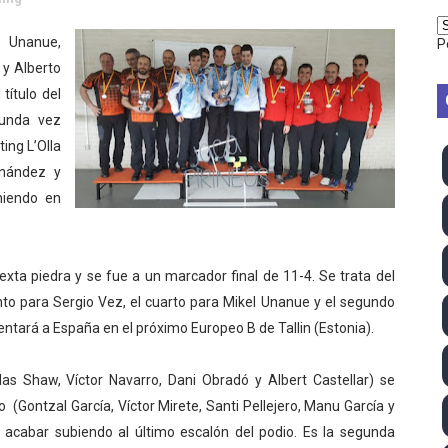
2026 - Week 10
l Unanue,
P
 y Alberto
 season
 título del
ra Chelsea Green, Chad Gable y Baron Corbin en SummerSl
unda vez
ing L’Olla
TB 2026 (Monteceneri, Suiza) - Charlie Aldridge y Sina Fr
rnández y
niendo en
emo 2026 (Varese, Italia) - Rumanía, Alemania y Gran Breta
ino 2026 (Tokio, Japón) - Estados Unidos invencibles, ya 
sexta piedra y se fue a un marcador final de 11-4. Se trata del
último Impact! con Jason Hotch como nuevo TNA Internati
into para Sergio Vez, el cuarto para Mikel Unanue y el segundo
ntará a España en el próximo Europeo B de Tallin (Estonia).
ong Kong) - La delegación italiana arrasa con 4 oros y 4 pl
las Shaw, Víctor Navarro, Dani Obradó y Albert Castellar) se
va monarca Intercontinental, su primer título individual en
 (Gontzal García, Víctor Mirete, Santi Pellejero, Manu García y
ll League 2026 - Las Utah Talons son bicampeonas de la AU
a acabar subiendo al último escalón del podio. Es la segunda