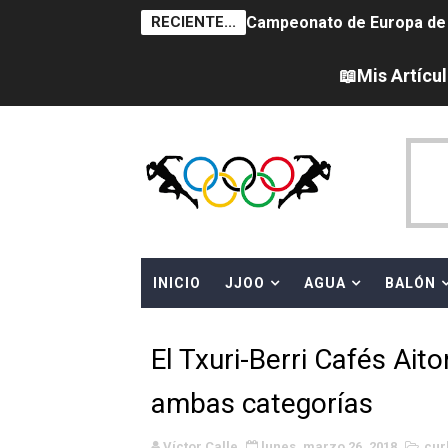
RECIENTE...
Campeonato de Europa de na
AEW - Adam Page con Brod
📖Mis Artícu
Tour de Francia femenino 
Women's Pro Baseball Lea
Campeonato de Europa en a
Campeonato de Europa de 
INICIO
JJOO
AGUA
BALÓN
WWE NXT - Myles Borne y Ta
Canadá Open 2026
El Txuri-Berri Cafés Ait
Mundial de MotoGP 2026 -
ambas categorías
Canadian Elite Basketball
Víctor Calle
lunes, marzo 26, 2018
cur