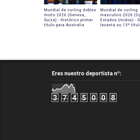
Mundial de curling dobles
Mundial de curling
mixto 2026 (Geneva,
masculino 2026 (O
Suiza) - Histórico primer
Estados Unidos) - 
título para Australia
levanta su 13º títul
Eres nuestro deportista nº:
3
7
4
5
0
0
8