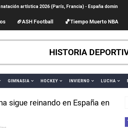
tación artística 2026 (París, Francia) - España domina junto
ido desbancan una semana después a The Demand por trío
los
🏈ASH Football
🏀Tiempo Muerto NBA
2026 - Etapa 5
gue 2026
HISTORIA DEPORTI
guas abiertas 2026 (París, Francia) - Dobletes de Wellbro
pentatlón moderno 2026 (Estambul, Turquía)
GIMNASIA
HOCKEY
INVIERNO
LUCHA
vion Heights ponen fin al reinado por parejas de The Vani
ona sigue reinando en España en
 GP Gran Bretaña
 League
ling