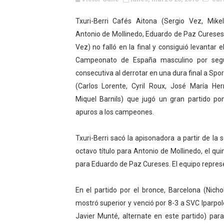
Canadian Football League 
Txuri-Berri Cafés Aitona (Sergio Vez, Mike
Antonio de Mollinedo, Eduardo de Paz Cureses
EFA y AFLE 2026 - Regular
Vez) no falló en la final y consiguió levantar el
Grandes éxitos por fin pa
Campeonato de España masculino por seg
consecutiva al derrotar en una dura final a Sport
Campeonato de Europa de M
(Carlos Lorente, Cyril Roux, José María He
Miquel Barnils) que jugó un gran partido po
Campeonato de Europa de r
apuros a los campeones.
Mundial de lacrosse femen
Txuri-Berri sacó la apisonadora a partir de la 
Máxima celebración en el 
octavo título para Antonio de Mollinedo, el qu
para Eduardo de Paz Cureses. El equipo represe
Mundial de esgrima 2026 (H
En el partido por el bronce, Barcelona (Nicho
Raquel Rodriguez es la nue
mostró superior y venció por 8-3 a SVC Iparpolo
Athletes Unlimited Softba
Javier Munté, alternate en este partido) par