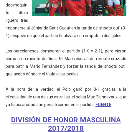
decimoquin
Athletes Unlimited Softball League 2026 - Las Utah Ta
to título
liguero tras
Mundial de piragüismo slalom 2026 (Oklahoma City, Es
imponerse al Júnior de Sant Cugat en la tanda de 'shoots out' (3-
Tour de Francia masculino 2026 - Tadej Pogacar entra 
1) después de que el partido finalizara con empate a dos goles.
Mundial de Fórmula 1 2026 - Lando Norris consigue en 
Los barceloneses dominaron el partido (1-0 y 2-1), pero vieron
cómo a un minuto del final, Nil Marí resolvió de remate cruzado
Campeonato de Europa de saltos 2026 (París, Francia) 
para batir a Mario Fernández y forzar la tanda de 'shoots out',
que acabó dándole el título a los locales.
A la hora de la verdad, el Polo ganó por 3-1 gracias a la
efectividad de una de sus estrellas, el belga Max Plennevaux, que
ya había anotado un penalti córner en el partido.
FUENTE
DIVISIÓN DE HONOR MASCULINA
2017/2018