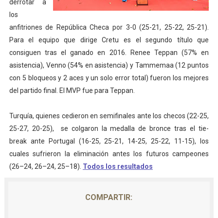
derrotar a
Mundial de piragüismo slalom 2026 (Oklahoma City, Es
los
anfitriones de República Checa por 3-0 (25-21, 25-22, 25-21).
Tour de Francia masculino 2026 - Tadej Pogacar entra 
Para el equipo que dirige Cretu es el segundo título que
consiguen tras el ganado en 2016. Renee Teppan (57% en
Mundial de Fórmula 1 2026 - Lando Norris consigue en 
asistencia), Venno (54% en asistencia) y Tammemaa (12 puntos
con 5 bloqueos y 2 aces y un solo error total) fueron los mejores
Copa del Mundo femenina 2026 - Estados Unidos campe
del partido final. El MVP fue para Teppan.
Campeonato de Europa de saltos 2026 (París, Francia) 
Turquía, quienes cedieron en semifinales ante los checos (22-25,
25-27, 20-25), se colgaron la medalla de bronce tras el tie-
break ante Portugal (16-25, 25-21, 14-25, 25-22, 11-15), los
cuales sufrieron la eliminación antes los futuros campeones
(26–24, 26–24, 25–18).
Todos los resultados
COMPARTIR: