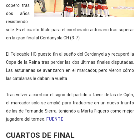
copero tras
Mundial de piragüismo slalom 2026 (Oklahoma City, Es
dos años
resistiéndo
Tour de Francia masculino 2026 - Tadej Pogacar entra 
sele. Es el cuarto título para el combinado asturiano tras superar
Mundial de Fórmula 1 2026 - Lando Norris consigue en 
en la gran final al Cerdanyola CH (3-7).
Copa del Mundo femenina 2026 - Estados Unidos campe
El Telecable HC puesto fin al sueño del Cerdanyola y recuperó la
Copa de la Reina tras perder las dos últimas finales disputadas.
Campeonato de Europa de saltos 2026 (París, Francia) 
Las asturianas se avanzaron en el marcador, pero vieron cómo
las catalanas le daban la vuelta.
Tras volver a cambiar el signo del partido a favor de las de Gijón,
el marcador solo se amplió para traducirse en un nuevo triunfo
de las de Fernando Sierra, teniendo a Marta Piquero como mejor
jugadora del torneo.
FUENTE
CUARTOS DE FINAL