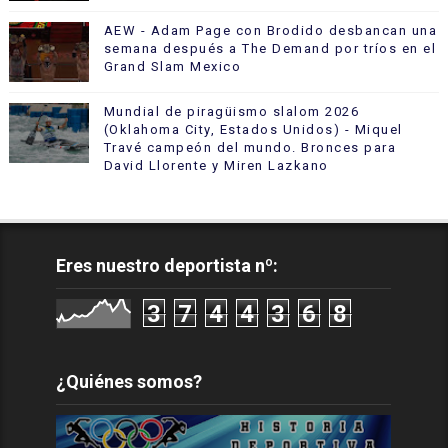
AEW - Adam Page con Brodido desbancan una
semana después a The Demand por tríos en el
Grand Slam Mexico
Mundial de piragüismo slalom 2026
(Oklahoma City, Estados Unidos) - Miquel
Travé campeón del mundo. Bronces para
David Llorente y Miren Lazkano
Eres nuestro deportista nº:
3
7
4
4
3
6
8
¿Quiénes somos?