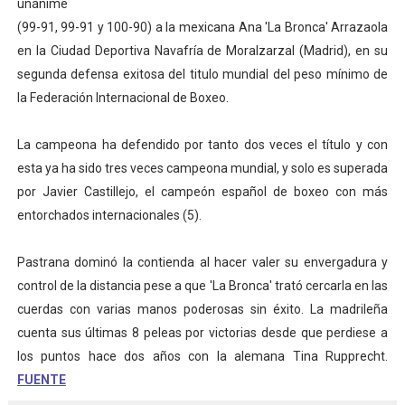
unánime
WWE NXT - Myles Borne y Tavion Heights ponen fin al r
(99-91, 99-91 y 100-90) a la mexicana Ana 'La Bronca' Arrazaola
en la Ciudad Deportiva Navafría de Moralzarzal (Madrid), en su
Canadá Open 2026
segunda defensa exitosa del titulo mundial del peso mínimo de
la Federación Internacional de Boxeo.
Mundial de MotoGP 2026 - GP Gran Bretaña
La campeona ha defendido por tanto dos veces el título y con
Canadian Elite Basketball League
esta ya ha sido tres veces campeona mundial, y solo es superada
Canadian Football League 2026 - Week 10
por Javier Castillejo, el campeón español de boxeo con más
entorchados internacionales (5).
Pastrana dominó la contienda al hacer valer su envergadura y
control de la distancia pese a que 'La Bronca' trató cercarla en las
cuerdas con varias manos poderosas sin éxito. La madrileña
cuenta sus últimas 8 peleas por victorias desde que perdiese a
los puntos hace dos años con la alemana Tina Rupprecht.
FUENTE