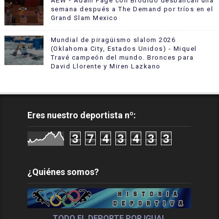
AEW - Adam Page con Brodido desbancan una
semana después a The Demand por tríos en el
Grand Slam Mexico
Mundial de piragüismo slalom 2026
(Oklahoma City, Estados Unidos) - Miquel
Travé campeón del mundo. Bronces para
David Llorente y Miren Lazkano
Eres nuestro deportista nº:
3
7
4
3
4
3
3
¿Quiénes somos?
TODO EL DEPORTE POR IGUAL