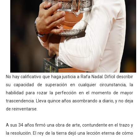
Copa del Mundo femenina 2026 - Estados Unidos campe
Campeonato de Europa de saltos 2026 (París, Francia) 
Campeonato de Europa de natación artística 2026 (París,
AEW - Adam Page con Brodido desbancan una semana d
Tour de Francia femenino 2026 - Etapa 5
No hay calificativo que haga justicia a Rafa Nadal. Difícil describir
su capacidad de superación en cualquier circunstancia, la
habilidad para rozar la perfección en el momento de mayor
trascendencia. Lleva quince años asombrando a diario, y no deja
de reinventarse.
A sus 34 años firmó una obra de arte, contundente en el trazo y
la resolución. El rey de la tierra dejó una lección eterna de cómo