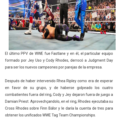
Athletes Unlimited Softball League 2026 - Las Utah Ta
Mundial de piragüismo slalom 2026 (Oklahoma City, Es
Tour de Francia masculino 2026 - Tadej Pogacar entra 
Mundial de Fórmula 1 2026 - Lando Norris consigue en 
El último PPV de WWE fue Fastlane y en él, el particular equipo
Campeonato de Europa de high diving 2026 (París, Fran
formado por Jey Uso y Cody Rhodes, derrocó a Judgment Day
para ser los nuevos campeones por parejas de la empresa.
Después de haber intervenido Rhea Ripley como era de esperar
en favor de su grupo, y de haberse golpeado los cuatro
combatientes fuera del ring, Cody y Jey dejaron fuera de juego a
Damian Priest. Aprovechçandolo, en el ring, Rhodes ejecutaba su
Cross Rhodes sobre Finn Bálor y le daría la cuenta de tres para
obtener los unificados WWE Tag Team Championships.