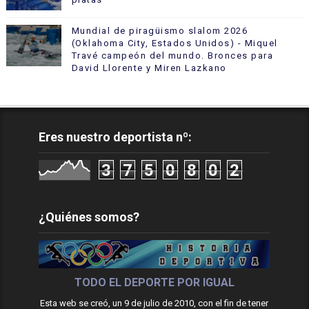
Mundial de piragüismo slalom 2026
(Oklahoma City, Estados Unidos) - Miquel
Travé campeón del mundo. Bronces para
David Llorente y Miren Lazkano
Eres nuestro deportista nº:
3
7
5
0
8
0
2
¿Quiénes somos?
TODO EL DEPORTE POR IGUAL
Esta web se creó, un 9 de julio de 2010, con el fin de tener