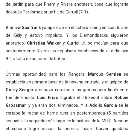
del jardín para que Pham y Rivera anotasen, cosa que lograría
después Perdomo por un hit de Carroll (7-1).
Andrew Saalfrank
ya apareció en el octavo inning en sustitución
de Kelly y estuvo impoluto. Y los Diamondbacks siguieron
anotando.
Christian Walker
y Gurriel Jr. se movían para que
posteriormente Rivera los impulsara estableciendo el definitivo
9-1 a falta de un turno de bateo.
Últimas oportunidad para los Rangers.
Marcus Semien
se
establecía en primera base de la novena entrada, y el golpeo de
Corey Seager
amenazó con irse a las gradas pero finalmente
fue defendido.
Luis Frías
lograba el strikeout sobre
Robbie
Grossman
y ya eran dos eliminados. Y a
Adolis Garcia
se le
cortaba la racha de home runs en postemporada (5 partidos
seguidos, la segunda más lagra en la historia de la MLB). Aunque
el cubano logró ocupar la primera base, Garver quedaba