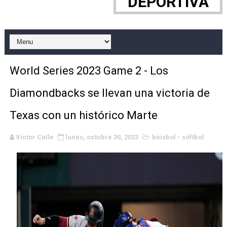
DEPORTIVA
WWE NXT - Myles Borne y Tavion Heights ponen fin al r
Canadian Football League 2026 - Week 10
EFA y AFLE 2026 - Regular season
World Series 2023 Game 2 - Los
Grandes éxitos por fin para Chelsea Green, Chad Gabl
Diamondbacks se llevan una victoria de
Campeonato de Europa de MTB 2026 (Monteceneri, Suiza)
Texas con un histórico Marte
Campeonato de Europa de remo 2026 (Varese, Italia) - 
Víctor Calle
lunes, octubre 30, 2023
béisbol - sóftbol
Mundial de lacrosse femenino 2026 (Tokio, Japón) - Es
Máxima celebración en el último Impact! con Jason Ho
Mundial de esgrima 2026 (Hong Kong) - La delegación ita
Raquel Rodriguez es la nueva monarca Intercontinental,