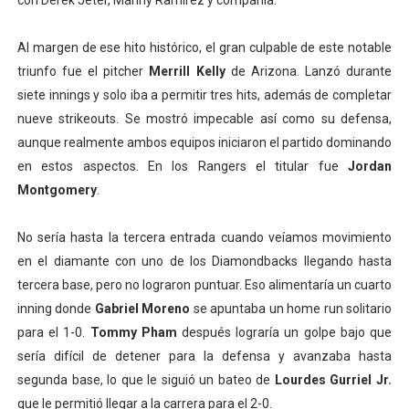
con Derek Jeter, Manny Ramírez y compañía.
Al margen de ese hito histórico, el gran culpable de este notable
triunfo fue el pitcher
Merrill Kelly
de Arizona. Lanzó durante
siete innings y solo iba a permitir tres hits, además de completar
nueve strikeouts. Se mostró impecable así como su defensa,
aunque realmente ambos equipos iniciaron el partido dominando
en estos aspectos. En los Rangers el titular fue
Jordan
Montgomery
.
No sería hasta la tercera entrada cuando veíamos movimiento
en el diamante con uno de los Diamondbacks llegando hasta
tercera base, pero no lograron puntuar. Eso alimentaría un cuarto
inning donde
Gabriel Moreno
se apuntaba un home run solitario
para el 1-0.
Tommy Pham
después lograría un golpe bajo que
sería difícil de detener para la defensa y avanzaba hasta
segunda base, lo que le siguió un bateo de
Lourdes Gurriel Jr.
que le permitió llegar a la carrera para el 2-0.