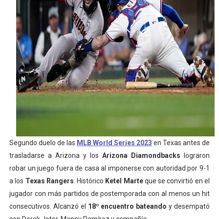
Athletes Unlimited Softball League 2026 - Las Utah Ta
Mundial de piragüismo slalom 2026 (Oklahoma City, Es
Tour de Francia masculino 2026 - Tadej Pogacar entra 
Mundial de Fórmula 1 2026 - Lando Norris consigue en 
Campeonato de Europa de saltos 2026 (París, Francia) 
Segundo duelo de las
MLB World Series 2023
en Texas antes de
trasladarse a Arizona y los
Arizona Diamondbacks
lograron
robar un juego fuera de casa al imponerse con autoridad por 9-1
a los
Texas Rangers
. Histórico
Ketel Marte
que se convirtió en el
jugador con más partidos de postemporada con al menos un hit
consecutivos. Alcanzó el
18º encuentro bateando
y desempató