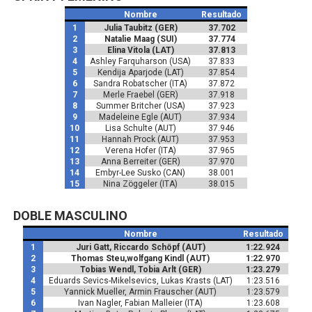
Nombre
Resultado
1
Julia Taubitz (GER)
37.702
2
Natalie Maag (SUI)
37.774
3
Elina Vitola (LAT)
37.813
4
Ashley Farquharson (USA)
37.833
5
Kendija Aparjode (LAT)
37.854
6
Sandra Robatscher (ITA)
37.872
7
Merle Fraebel (GER)
37.918
8
Summer Britcher (USA)
37.923
9
Madeleine Egle (AUT)
37.934
10
Lisa Schulte (AUT)
37.946
11
Hannah Prock (AUT)
37.953
12
Verena Hofer (ITA)
37.965
13
Anna Berreiter (GER)
37.970
14
Embyr-Lee Susko (CAN)
38.001
15
Nina Zöggeler (ITA)
38.015
DOBLE MASCULINO
Nombre
Resultado
1
Juri Gatt, Riccardo Schöpf (AUT)
1:22.924
2
Thomas Steu,wolfgang Kindl (AUT)
1:22.970
3
Tobias Wendl, Tobia Arlt (GER)
1:23.279
4
Eduards Sevics-Mikelsevics, Lukas Krasts (LAT)
1:23.516
5
Yannick Mueller, Armin Frauscher (AUT)
1:23.579
6
Ivan Nagler, Fabian Malleier (ITA)
1:23.608