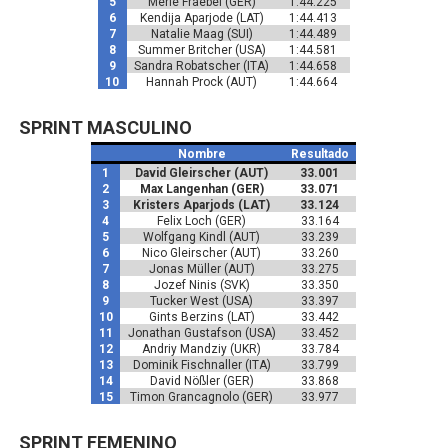
5
Merle Fraebel (GER)
1:44.225
6
Kendija Aparjode (LAT)
1:44.413
7
Natalie Maag (SUI)
1:44.489
8
Summer Britcher (USA)
1:44.581
9
Sandra Robatscher (ITA)
1:44.658
10
Hannah Prock (AUT)
1:44.664
SPRINT MASCULINO
Nombre
Resultado
1
David Gleirscher (AUT)
33.001
2
Max Langenhan (GER)
33.071
3
Kristers Aparjods (LAT)
33.124
4
Felix Loch (GER)
33.164
5
Wolfgang Kindl (AUT)
33.239
6
Nico Gleirscher (AUT)
33.260
7
Jonas Müller (AUT)
33.275
8
Jozef Ninis (SVK)
33.350
9
Tucker West (USA)
33.397
10
Gints Berzins (LAT)
33.442
11
Jonathan Gustafson (USA)
33.452
12
Andriy Mandziy (UKR)
33.784
13
Dominik Fischnaller (ITA)
33.799
14
David Nößler (GER)
33.868
15
Timon Grancagnolo (GER)
33.977
SPRINT FEMENINO