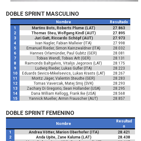
DOBLE SPRINT MASCULINO
Nombre
Resultado
1
Martins Bots, Roberts Plume (LAT)
27.863
2
Thomas Steu, Wolfgang Kindl (AUT)
27.895
3
Juri Gatt, Riccardo Schöpf (AUT)
27.973
4
Ivan Nagler, Fabian Malleier (ITA)
27.998
5
Emanuel Rieder, Simon Kainzwaldner (ITA)
28.032
6
Hannes Orlamünder, Paul Gubitz (GER)
28.081
7
Tobias Wendl, Tobias Arlt (GER)
28.131
8
Raimonds Baltgalvis, Vitalijs Jegorovs (LAT)
28.175
9
Ludwig Rieder, Lukas Gufler (ITA)
28.223
10
Eduards Sevics-Mikelsevics, Lukas Krasts (LAT)
28.267
11
Moritz Jäger, Valentin Steudte (GER)
28.283
12
Tomas Vavercak, Matej Smij (SVK)
28.293
13
Zachary Di Gregorio, Sean Hollander (USA)
28.295
14
Dana William Kellogg, Frank Ike (USA)
28.568
15
Yannick Mueller, Armin Frauscher (AUT)
28.857
DOBLE SPRINT FEMENINO
Resultad
Nombre
o
1
Andrea Vötter, Marion Oberhofer (ITA)
28.421
2
Anda Upite, Zane Kaluma (LAT)
28.438