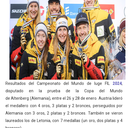
Mundial de Fórmula 1 2026 - Lando Norris consigue en 
Copa del Mundo femenina 2026 - Estados Unidos campe
Campeonato de Europa de saltos 2026 (París, Francia) 
Campeonato de Europa de natación artística 2026 (París,
AEW - Adam Page con Brodido desbancan una semana d
Resultados del Campeonato del Mundo de luge FIL
2024
,
disputado en la prueba de la Copa del Mundo
de
Altenberg
(Alemania), entre el 26 y 28 de enero. Austria lideró
el medallero con 4 oros, 3 platas y 2 bronces, perseguidos por
Alemania con 3 oros, 2 platas y 2 bronces. También se vieron
laureados los de Letonia, con 7 medallas (un oro, dos platas y 4