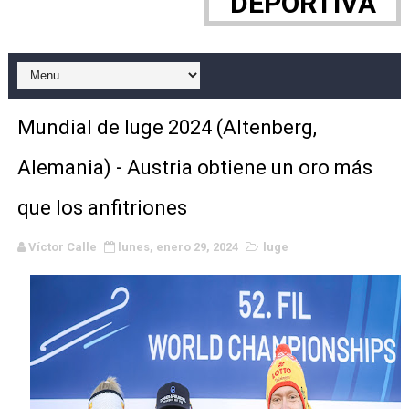
DEPORTIVA
Grandes éxitos por fin para Chelsea Green, Chad Gabl
Campeonato de Europa de MTB 2026 (Monteceneri, Suiza)
Campeonato de Europa de remo 2026 (Varese, Italia) - 
Mundial de luge 2024 (Altenberg,
Mundial de lacrosse femenino 2026 (Tokio, Japón) - Es
Alemania) - Austria obtiene un oro más
Máxima celebración en el último Impact! con Jason Ho
que los anfitriones
Mundial de esgrima 2026 (Hong Kong) - La delegación ita
Víctor Calle
lunes, enero 29, 2024
luge
Raquel Rodriguez es la nueva monarca Intercontinental,
Athletes Unlimited Softball League 2026 - Las Utah Ta
Mundial de piragüismo slalom 2026 (Oklahoma City, Es
Tour de Francia masculino 2026 - Tadej Pogacar entra 