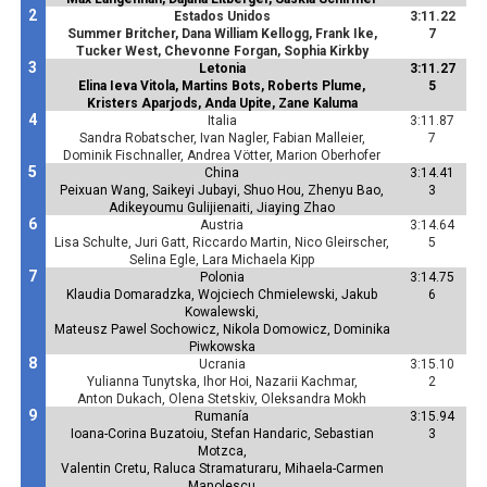
2
Estados Unidos
3:11.22
Summer Britcher, Dana William Kellogg, Frank Ike,
7
Tucker West, Chevonne Forgan, Sophia Kirkby
3
Letonia
3:11.27
Elina Ieva Vitola, Martins Bots, Roberts Plume,
5
Kristers Aparjods, Anda Upite, Zane Kaluma
4
Italia
3:11.87
Sandra Robatscher, Ivan Nagler, Fabian Malleier,
7
Dominik Fischnaller, Andrea Vötter, Marion Oberhofer
5
China
3:14.41
Peixuan Wang, Saikeyi Jubayi, Shuo Hou, Zhenyu Bao,
3
Adikeyoumu Gulijienaiti, Jiaying Zhao
6
Austria
3:14.64
Lisa Schulte, Juri Gatt, Riccardo Martin, Nico Gleirscher,
5
Selina Egle, Lara Michaela Kipp
7
Polonia
3:14.75
Klaudia Domaradzka, Wojciech Chmielewski, Jakub
6
Kowalewski,
Mateusz Pawel Sochowicz, Nikola Domowicz, Dominika
Piwkowska
8
Ucrania
3:15.10
Yulianna Tunytska, Ihor Hoi, Nazarii Kachmar,
2
Anton Dukach, Olena Stetskiv, Oleksandra Mokh
9
Rumanía
3:15.94
Ioana-Corina Buzatoiu, Stefan Handaric, Sebastian
3
Motzca,
Valentin Cretu, Raluca Stramaturaru, Mihaela-Carmen
Manolescu