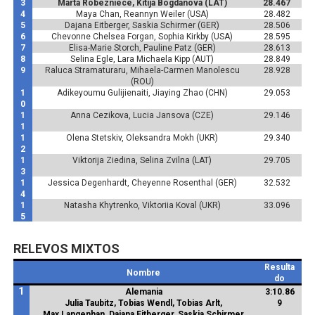
3
Marta Robezniece, Kitija Bogdanova (LAT)
28.467
4
Maya Chan, Reannyn Weiler (USA)
28.482
5
Dajana Eitberger, Saskia Schirmer (GER)
28.506
6
Chevonne Chelsea Forgan, Sophia Kirkby (USA)
28.595
7
Elisa-Marie Storch, Pauline Patz (GER)
28.613
8
Selina Egle, Lara Michaela Kipp (AUT)
28.849
9
Raluca Stramaturaru, Mihaela-Carmen Manolescu
28.928
(ROU)
1
Adikeyoumu Gulijienaiti, Jiaying Zhao (CHN)
29.053
0
1
Anna Cezikova, Lucia Jansova (CZE)
29.146
1
1
Olena Stetskiv, Oleksandra Mokh (UKR)
29.340
2
1
Viktorija Ziedina, Selina Zvilna (LAT)
29.705
3
1
Jessica Degenhardt, Cheyenne Rosenthal (GER)
32.532
4
1
Natasha Khytrenko, Viktoriia Koval (UKR)
33.096
5
RELEVOS MIXTOS
Resulta
Nombre
do
1
Alemania
3:10.86
Julia Taubitz, Tobias Wendl, Tobias Arlt,
9
Max Langenhan, Dajana Eitberger, Saskia Schirmer