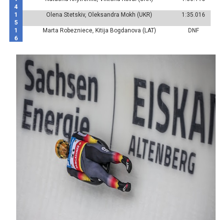
4
1
Olena Stetskiv, Oleksandra Mokh (UKR)
1:35.016
5
1
Marta Robezniece, Kitija Bogdanova (LAT)
DNF
6