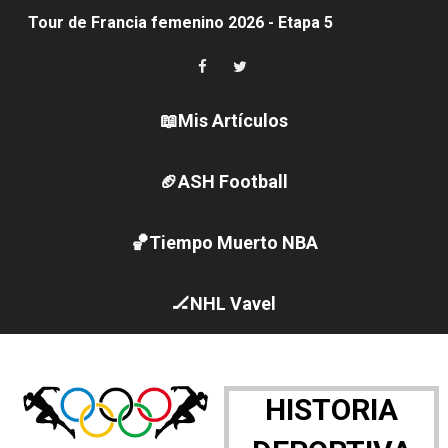
Tour de Francia femenino 2026 - Etapa 5
Women's Pro Baseball League 2026
Campeonato de Europa en aguas abiertas 2026 (París, F
📖Mis Artículos
Campeonato de Europa de pentatlón moderno 2026 (Est
🏈ASH Football
WWE NXT - Myles Borne y Tavion Heights ponen fin al r
🏀Tiempo Muerto NBA
Canadá Open 2026
Mundial de MotoGP 2026 - GP Gran Bretaña
🏒NHL Vavel
Canadian Elite Basketball League
Canadian Football League 2026 - Week 10
HISTORIA
EFA y AFLE 2026 - Regular season