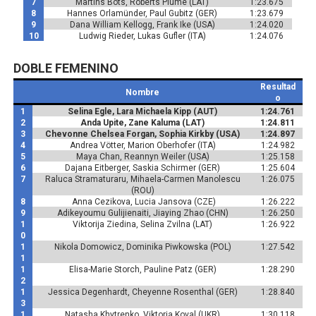
7
Martins Bots, Roberts Plume (LAT)
1:23.675
8
Hannes Orlamünder, Paul Gubitz (GER)
1:23.679
9
Dana William Kellogg, Frank Ike (USA)
1:24.020
10
Ludwig Rieder, Lukas Gufler (ITA)
1:24.076
DOBLE FEMENINO
Resultad
Nombre
o
1
Selina Egle, Lara Michaela Kipp (AUT)
1:24.761
2
Anda Upite, Zane Kaluma (LAT)
1:24.811
3
Chevonne Chelsea Forgan, Sophia Kirkby (USA)
1:24.897
4
Andrea Vötter, Marion Oberhofer (ITA)
1:24.982
5
Maya Chan, Reannyn Weiler (USA)
1:25.158
6
Dajana Eitberger, Saskia Schirmer (GER)
1:25.604
7
Raluca Stramaturaru, Mihaela-Carmen Manolescu
1:26.075
(ROU)
8
Anna Cezikova, Lucia Jansova (CZE)
1:26.222
9
Adikeyoumu Gulijienaiti, Jiaying Zhao (CHN)
1:26.250
1
Viktorija Ziedina, Selina Zvilna (LAT)
1:26.922
0
1
Nikola Domowicz, Dominika Piwkowska (POL)
1:27.542
1
1
Elisa-Marie Storch, Pauline Patz (GER)
1:28.290
2
1
Jessica Degenhardt, Cheyenne Rosenthal (GER)
1:28.840
3
1
Natasha Khytrenko, Viktoria Koval (UKR)
1:30.118