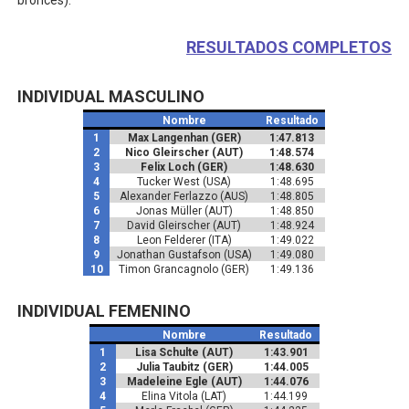
bronces).
RESULTADOS COMPLETOS
INDIVIDUAL MASCULINO
Nombre
Resultado
1
Max Langenhan (GER)
1:47.813
2
Nico Gleirscher (AUT)
1:48.574
3
Felix Loch (GER)
1:48.630
4
Tucker West (USA)
1:48.695
5
Alexander Ferlazzo (AUS)
1:48.805
6
Jonas Müller (AUT)
1:48.850
7
David Gleirscher (AUT)
1:48.924
8
Leon Felderer (ITA)
1:49.022
9
Jonathan Gustafson (USA)
1:49.080
10
Timon Grancagnolo (GER)
1:49.136
INDIVIDUAL FEMENINO
Nombre
Resultado
1
Lisa Schulte (AUT)
1:43.901
2
Julia Taubitz (GER)
1:44.005
3
Madeleine Egle (AUT)
1:44.076
4
Elina Vitola (LAT)
1:44.199