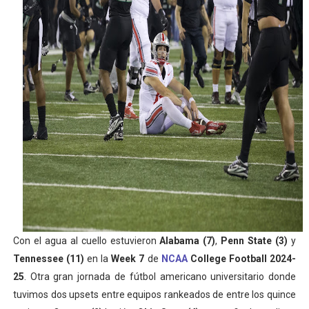
Athletes Unlimited Softball League 2026 - Las Utah Ta
Mundial de piragüismo slalom 2026 (Oklahoma City, Es
Tour de Francia masculino 2026 - Tadej Pogacar entra 
Mundial de Fórmula 1 2026 - Lando Norris consigue en 
Campeonato de Europa de high diving 2026 (París, Fran
Con el agua al cuello estuvieron
Alabama (7)
,
Penn State (3)
y
Tennessee (11)
en la
Week 7
de
NCAA
College Football 2024-
25
. Otra gran jornada de fútbol americano universitario donde
tuvimos dos upsets entre equipos rankeados de entre los quince