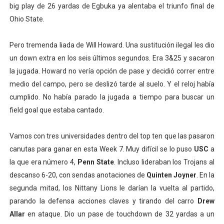
big play de 26 yardas de Egbuka ya alentaba el triunfo final de
Ohio State.
Pero tremenda liada de Will Howard. Una sustitución ilegal les dio
un down extra en los seis últimos segundos. Era 3&25 y sacaron
la jugada. Howard no vería opción de pase y decidió correr entre
medio del campo, pero se deslizó tarde al suelo. Y el reloj había
cumplido. No había parado la jugada a tiempo para buscar un
field goal que estaba cantado.
Vamos con tres universidades dentro del top ten que las pasaron
canutas para ganar en esta Week 7. Muy difícil se lo puso
USC
a
la que era número 4,
Penn State
. Incluso lideraban los Trojans al
descanso 6-20, con sendas anotaciones de
Quinten Joyner
. En la
segunda mitad, los Nittany Lions le darían la vuelta al partido,
parando la defensa acciones claves y tirando del carro
Drew
Allar
en ataque. Dio un pase de touchdown de 32 yardas a un