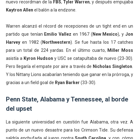
nuevo recordman de la
FBS
,
Tyler Warren
, y después empujaba
Kaytron Allen
el balón a la endzone.
Warren alcanzó el récord de recepciones de un tight end en un
partido que tenían
Emilio Vallez
en 1967 (
New Mexico
), y
Jon
Harvey
en 1982 (
Northwestern
). Se fue hasta los 17 catches
para un total de 224 yardas. En el último cuarto,
Miller Moss
asistía a
Kyron Hudson
y USC se catapultaba de nuevo (23-30).
Pero llegaría el empate por aire a través de
Nicholas Singleton
.
Y los Nittany Lions acabarían teniendo que ganar en la prórroga, y
gracias a un field goal de
Ryan Barker
(33-30).
Penn State, Alabama y Tennessee, al borde
del upset
La siguiente universidad en cuestión fue Alabama, otra vez. A
punto de un nuevo desastre para los Crimson Tide. Su defensa
saldría enchufada al juego contra
South Carolina
, y con, cómo