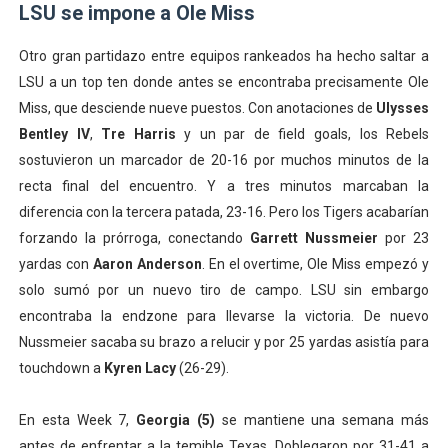
LSU se impone a Ole Miss
Otro gran partidazo entre equipos rankeados ha hecho saltar a
LSU a un top ten donde antes se encontraba precisamente Ole
Miss, que desciende nueve puestos. Con anotaciones de
Ulysses
Bentley IV
,
Tre Harris
y un par de field goals, los Rebels
sostuvieron un marcador de 20-16 por muchos minutos de la
recta final del encuentro. Y a tres minutos marcaban la
diferencia con la tercera patada, 23-16. Pero los Tigers acabarían
forzando la prórroga, conectando
Garrett Nussmeier
por 23
yardas con
Aaron Anderson
. En el overtime, Ole Miss empezó y
solo sumó por un nuevo tiro de campo. LSU sin embargo
encontraba la endzone para llevarse la victoria. De nuevo
Nussmeier sacaba su brazo a relucir y por 25 yardas asistía para
touchdown a
Kyren Lacy
(26-29).
En esta Week 7,
Georgia (5)
se mantiene una semana más
antes de enfrentar a la temible Texas. Doblegaron por 31-41 a