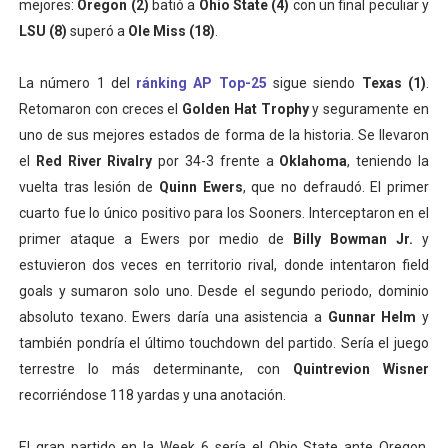
mejores:
Oregon (2)
batió a
Ohio State (4)
con un final peculiar y
LSU (8)
superó a
Ole Miss (18)
.
La número 1 del
ránking AP Top-25
sigue siendo
Texas (1)
.
Retomaron con creces el
Golden Hat Trophy
y seguramente en
uno de sus mejores estados de forma de la historia. Se llevaron
el
Red River Rivalry
por 34-3 frente a
Oklahoma
, teniendo la
vuelta tras lesión de
Quinn Ewers
, que no defraudó. El primer
cuarto fue lo único positivo para los Sooners. Interceptaron en el
primer ataque a Ewers por medio de
Billy Bowman Jr.
y
estuvieron dos veces en territorio rival, donde intentaron field
goals y sumaron solo uno. Desde el segundo periodo, dominio
absoluto texano. Ewers daría una asistencia a
Gunnar Helm
y
también pondría el último touchdown del partido. Sería el juego
terrestre lo más determinante, con
Quintrevion Wisner
recorriéndose 118 yardas y una anotación.
El gran partido en la Week 6 sería el Ohio State ante Oregon.