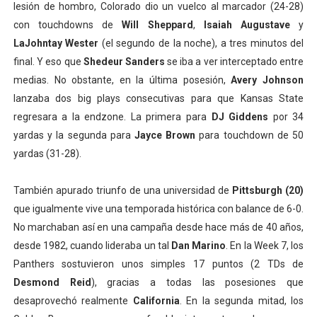
lesión de hombro, Colorado dio un vuelco al marcador (24-28)
con touchdowns de
Will Sheppard
,
Isaiah Augustave
y
LaJohntay Wester
(el segundo de la noche), a tres minutos del
final. Y eso que
Shedeur Sanders
se iba a ver interceptado entre
medias. No obstante, en la última posesión,
Avery Johnson
lanzaba dos big plays consecutivas para que Kansas State
regresara a la endzone. La primera para
DJ Giddens
por 34
yardas y la segunda para
Jayce Brown
para touchdown de 50
yardas (31-28).
También apurado triunfo de una universidad de
Pittsburgh (20)
que igualmente vive una temporada histórica con balance de 6-0.
No marchaban así en una campaña desde hace más de 40 años,
desde 1982, cuando lideraba un tal
Dan Marino
. En la Week 7, los
Panthers sostuvieron unos simples 17 puntos (2 TDs de
Desmond Reid
), gracias a todas las posesiones que
desaprovechó realmente
California
. En la segunda mitad, los