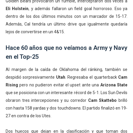
Golden Bears provocaron un fumble, interceptaron dos veces a
Eli Holstein
, y además fallaron un field goal horroroso. Eso ya
dentro de los dos últimos minutos con un marcador de 15-17.
Además, Cal tendría un último drive que igualmente quedaría
lejos de convertirse en un 4&15.
Hace 60 años que no veíamos a Army y Navy
en el Top-25
Al margen de la caída de Oklahoma del ránking, también se
despidió sorpresivamente
Utah
. Regresaba el quarterback
Cam
Rising
pero no pudieron evitar el upset ante una
Arizona State
que se posiciona con un interesante récord de 5-1. Los Sun Devils
obraron tres intercepciones y su corredor
Cam Skattebo
brilló
con hasta 158 yardas y dos touchdowns. El partido finalizó en 19-
27 en contra de los Utes.
Dos huecos que dejan en la clasificación y que toman dos