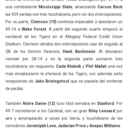
una combatiente
Mississippi State
, alcanzando
Carson Beck
las 459 yardas con tres touchdowns, pero vio dos intercepciones.
Por su parte,
Clemson (10)
continúa impecable y asestaron un
49-14 a
Wake Forest
. A partir del segundo cuarto empezó el
vendaval de los Tigers en el Allegacy Federal Credit Union
Stadium. Clemson obraba dos intercepciones casi de seguido al
QB de los Demon Deacons,
Hank Bachmeier
. Al descanso
vencían por 28-14 y en la segunda parte sumaron tres
touchdowns sin respuesta.
Cade Klubnik
y
Phil Mafah
una vez
más encabezaron la ofensiva de los Tigers, con además siete
recepciones de
Jake Briningstool
que se pasaría del centenar
de yardas.
También
Notre Dame (12)
tuvo fácil semana en
Stanford
. Por
49-7 sometieron a los Cardinal, con un gran
Riley Leonard
por
aire y amenazando a veces por tierra, y touchdowns de los
corredores
Jeremiyah Love
,
Jadarian Price
y
Aneyas Williams
.