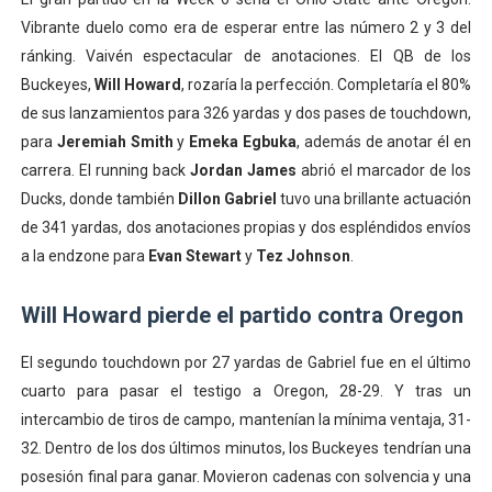
Vibrante duelo como era de esperar entre las número 2 y 3 del
ránking. Vaivén espectacular de anotaciones. El QB de los
Buckeyes,
Will Howard
, rozaría la perfección. Completaría el 80%
de sus lanzamientos para 326 yardas y dos pases de touchdown,
para
Jeremiah Smith
y
Emeka Egbuka
, además de anotar él en
carrera. El running back
Jordan James
abrió el marcador de los
Ducks, donde también
Dillon Gabriel
tuvo una brillante actuación
de 341 yardas, dos anotaciones propias y dos espléndidos envíos
a la endzone para
Evan Stewart
y
Tez Johnson
.
Will Howard pierde el partido contra Oregon
El segundo touchdown por 27 yardas de Gabriel fue en el último
cuarto para pasar el testigo a Oregon, 28-29. Y tras un
intercambio de tiros de campo, mantenían la mínima ventaja, 31-
32. Dentro de los dos últimos minutos, los Buckeyes tendrían una
posesión final para ganar. Movieron cadenas con solvencia y una