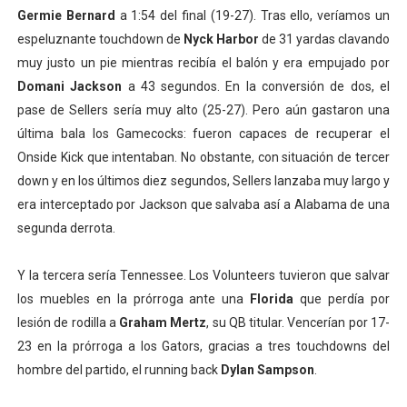
Germie Bernard
a 1:54 del final (19-27). Tras ello, veríamos un
espeluznante touchdown de
Nyck Harbor
de 31 yardas clavando
muy justo un pie mientras recibía el balón y era empujado por
Domani Jackson
a 43 segundos. En la conversión de dos, el
pase de Sellers sería muy alto (25-27). Pero aún gastaron una
última bala los Gamecocks: fueron capaces de recuperar el
Onside Kick que intentaban. No obstante, con situación de tercer
down y en los últimos diez segundos, Sellers lanzaba muy largo y
era interceptado por Jackson que salvaba así a Alabama de una
segunda derrota.
Y la tercera sería Tennessee. Los Volunteers tuvieron que salvar
los muebles en la prórroga ante una
Florida
que perdía por
lesión de rodilla a
Graham Mertz
, su QB titular. Vencerían por 17-
23 en la prórroga a los Gators, gracias a tres touchdowns del
hombre del partido, el running back
Dylan Sampson
.