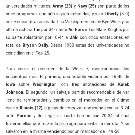
universidades militares.
Army (23)
y
Navy (25)
son parte de los
once programas que aún siguen imbatidos, y solo
Liberty
(5-0)
no se encuentra rankeada. Los Midshipmen tenían Bye Week y su
última victoria fue por 34-7 ante
Air Force
. Los Black Knights por
su parte aplastaron por 10-44 a
UAB
, con cinco anotaciones en
total de
Bryson Daily
. Desde 1960 estas dos universidades no
coincidían en el Top-25.
Para cerrar el resumen de la Week 7, mencionamos dos
encuentros más. El primero, una notable victoria por 16-40 de
Iowa
sobre
Washington
, con tres anotaciones de
Kaleb
Johnson
. El segundo, un salvaje partido recomendable de ver
lleno de remontadas y cambios en el marcador en el último
cuarto.
Illinois (22)
, a pesar de empezar dominando con un 3-24
ante
Purdue
y de llegar al cuarto tiempo con 20-34, al final
tuvieron ellos que forzar la prórroga para evitar la derrota. Y se
salvaron en la misma venciendo por un marcador de... 49-50.