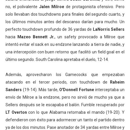
no, el polivalente
Jalen Milroe
de protagonista ofensivo. Pero
solo llevaban dos touchdowns para finales del segundo cuarto, y
los últimos minutos antes del descanso darían para mucho. Un
perfecto touchdown profundo de 36 yardas de
LaNorris Sellers
hacia
Mazeo Bennett Jr.
, un safety provocado a Milroe que
intentó evitar el sack en su endzone lanzando a tierra de nadie, y
una intercepción con buen retorno que facilitó un field goal en el
último segundo. South Carolina apretaba el duelo, 12-14.
Además, aprovecharon los Gamecocks que empezaban
atacando en el tercer periodo, con touchdown de
Raheim
Sanders
(19-14). Más tarde,
O'Donnell Fortune
interceptaba un
envío de Milroe a la endzone, pero no sirvió de mucho ya que a
Sellers después se le escapaba el balón. Fumble recuperado por
LT Overton
con lo que Alabama retomaba el mando (19-20). Y
defendieron con éxito para adormecer un tanto el partido dentro
ya de los dos minutos. Pase anotador de 34 yardas entre Milroe y