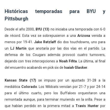
Históricas temporadas para BYU y
Pittsburgh
Desde el año 2000,
BYU (13)
no iniciaba una temporada con 6-0
de récord. Esta vez se sobrepusieron a una
Arizona
venida a
menos por 19-41.
Jake Retzlaff
dio dos touchdowns, uno para
un
LJ Martin
que anotaría por las dos vías en el partido. La
defensa de los Cougars además provocó cuatro turnovers,
dejando con tres intercepciones a
Noah Fifita
. La última, al final
del encuentro acabando en pick six de
Isaiah Glasker
.
Kansas State (17)
se impuso por un ajustado 31-28 a la
mediática
Colorado
. Los Wildcats vencían por 21-7 y por 24-14
para el último cuarto, pero los Buffaloes orquestaron una
remontada aunque, para terminar muriendo en la orilla. Pese a
que habían perdido en la primera mitad a
Travis Hunter
por