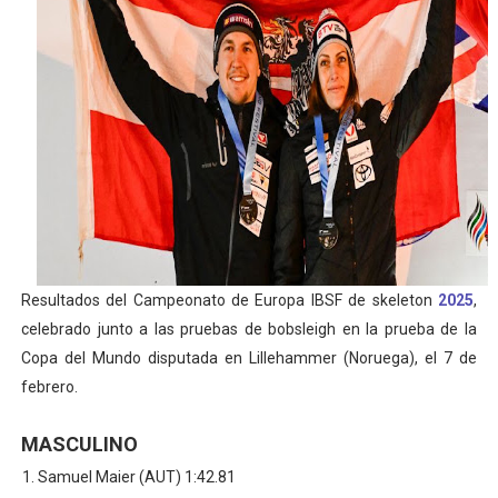
Athletes Unlimited Softball League 2026 - Las Utah Ta
Mundial de piragüismo slalom 2026 (Oklahoma City, Es
Tour de Francia masculino 2026 - Tadej Pogacar entra 
Mundial de Fórmula 1 2026 - Lando Norris consigue en 
Campeonato de Europa de saltos 2026 (París, Francia) 
Resultados del Campeonato de Europa IBSF de skeleton
2025
,
celebrado junto a las pruebas de bobsleigh en la prueba de la
Copa del Mundo disputada en Lillehammer (Noruega), el 7 de
febrero.
MASCULINO
Samuel Maier (AUT) 1:42.81