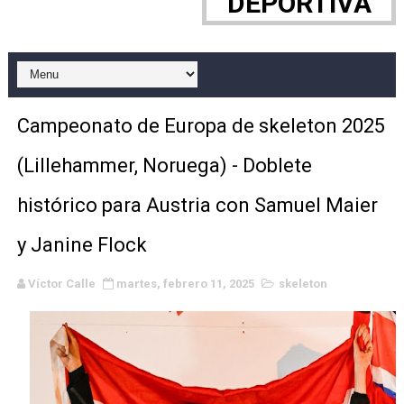
DEPORTIVA
WWE NXT - Myles Borne y Tavion Heights ponen fin al r
Canadian Football League 2026 - Week 10
EFA y AFLE 2026 - Regular season
Campeonato de Europa de skeleton 2025
Grandes éxitos por fin para Chelsea Green, Chad Gabl
(Lillehammer, Noruega) - Doblete
Campeonato de Europa de MTB 2026 (Monteceneri, Suiza)
histórico para Austria con Samuel Maier
Campeonato de Europa de remo 2026 (Varese, Italia) - 
y Janine Flock
Mundial de lacrosse femenino 2026 (Tokio, Japón) - Es
Víctor Calle
martes, febrero 11, 2025
skeleton
Máxima celebración en el último Impact! con Jason Ho
Mundial de esgrima 2026 (Hong Kong) - La delegación ita
Raquel Rodriguez es la nueva monarca Intercontinental,