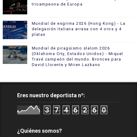
tricampeona de Europa
Mundial de esgrima 2026 (Hong Kong) - La
delegación italiana arrasa con 4 oros y 4
platas
Mundial de piragüismo slalom 2026
(Oklahoma City, Estados Unidos) - Miquel
Travé campeón del mundo. Bronces para
David Llorente y Miren Lazkano
Eres nuestro deportista nº:
3
7
4
6
2
6
0
¿Quiénes somos?