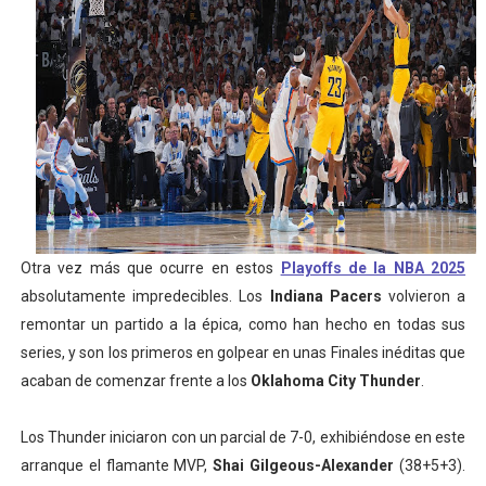
Athletes Unlimited Softball League 2026 - Las Utah Ta
Mundial de piragüismo slalom 2026 (Oklahoma City, Es
Tour de Francia masculino 2026 - Tadej Pogacar entra 
Mundial de Fórmula 1 2026 - Lando Norris consigue en 
Campeonato de Europa de saltos 2026 (París, Francia) 
Otra vez más que ocurre en estos
Playoffs de la NBA 2025
absolutamente impredecibles. Los
Indiana Pacers
volvieron a
remontar un partido a la épica, como han hecho en todas sus
series, y son los primeros en golpear en unas Finales inéditas que
acaban de comenzar frente a los
Oklahoma City Thunder
.
Los Thunder iniciaron con un parcial de 7-0, exhibiéndose en este
arranque el flamante MVP,
Shai Gilgeous-Alexander
(38+5+3).