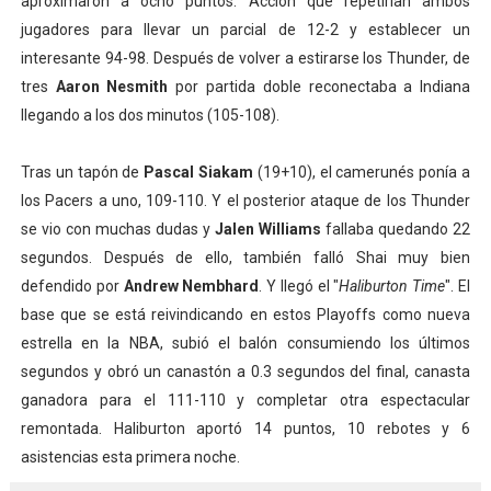
aproximaron a ocho puntos. Acción que repetirían ambos
jugadores para llevar un parcial de 12-2 y establecer un
interesante 94-98. Después de volver a estirarse los Thunder, de
tres
Aaron Nesmith
por partida doble reconectaba a Indiana
llegando a los dos minutos (105-108).
Tras un tapón de
Pascal Siakam
(19+10), el camerunés ponía a
los Pacers a uno, 109-110. Y el posterior ataque de los Thunder
se vio con muchas dudas y
Jalen Williams
fallaba quedando 22
segundos. Después de ello, también falló Shai muy bien
defendido por
Andrew Nembhard
. Y llegó el "
Haliburton Time
". El
base que se está reivindicando en estos Playoffs como nueva
estrella en la NBA, subió el balón consumiendo los últimos
segundos y obró un canastón a 0.3 segundos del final, canasta
ganadora para el 111-110 y completar otra espectacular
remontada. Haliburton aportó 14 puntos, 10 rebotes y 6
asistencias esta primera noche.