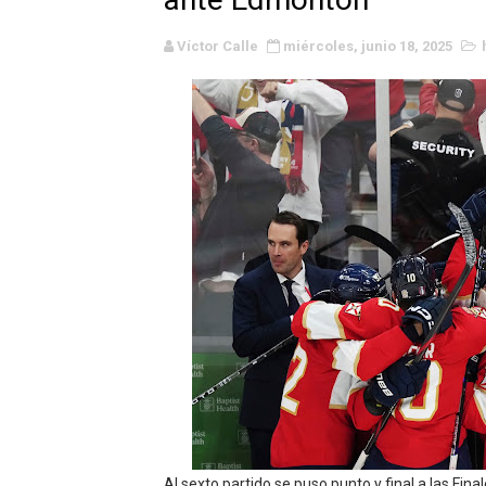
WWE NXT - Myles Borne y Ta
Víctor Calle
miércoles, junio 18, 2025
Canadian Football League 
EFA y AFLE 2026 - Regular
Grandes éxitos por fin pa
Campeonato de Europa de M
Campeonato de Europa de r
Mundial de lacrosse femen
Máxima celebración en el 
Mundial de esgrima 2026 (H
Raquel Rodriguez es la nue
Al sexto partido se puso punto y final a las Fina