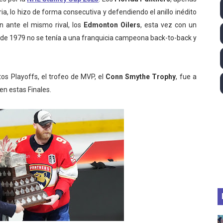
ia, lo hizo de forma consecutiva y defendiendo el anillo inédito
ll League 2026 - Las Utah Talons son bicampeonas de la AU
n ante el mismo rival, los
Edmonton Oilers
, esta vez con un
lom 2026 (Oklahoma City, Estados Unidos) - Miquel Travé 
sde 1979 no se tenía a una franquicia campeona back-to-back y
 2026 - Tadej Pogacar entra en el selecto grupo de los pe
os Playoffs, el trofeo de MVP, el
Conn Smythe Trophy
, fue a
 - Lando Norris consigue en Hungría su primera victoria d
en estas Finales.
guas abiertas 2026 (París, Francia) - Wellbrock y Taddeucc