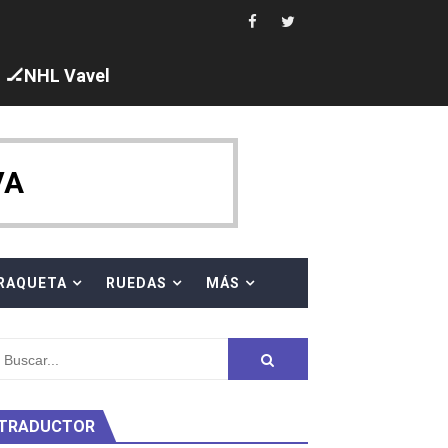
ajal en plataforma. 5 orazos para Chiara Pellacani, doblet
🏒NHL Vavel
VA
 al equipo neutral ruso, llevándose 8 medallas, seis para I
s en el Grand Slam Mexico
RAQUETA
RUEDAS
MÁS
TRADUCTOR