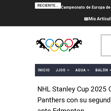
RECIENTE...
Campeonato de Europa de sa
Tour de Francia femenino 
📖Mis Artícu
Women's Pro Baseball Lea
Campeonato de Europa de 
Campeonato de Europa de na
AEW - Adam Page con Brod
INICIO
JJOO
AGUA
BALÓN
Canadá Open 2026
Mundial de MotoGP 2026 -
NHL Stanley Cup 2025 G
Canadian Elite Basketball 
Panthers con su segundo
Campeonato de Europa de h
ante Edmonton