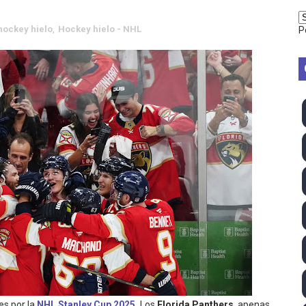
vion Heights ponen fin al reinado por parejas de The Vani
hockey hielo
,
Hockey hielo - NHL
P
2026 - Week 10
 season
ra Chelsea Green, Chad Gable y Baron Corbin en SummerSl
TB 2026 (Monteceneri, Suiza) - Charlie Aldridge y Sina Fr
emo 2026 (Varese, Italia) - Rumanía, Alemania y Gran Breta
ino 2026 (Tokio, Japón) - Estados Unidos invencibles, ya 
último Impact! con Jason Hotch como nuevo TNA Internati
ong Kong) - La delegación italiana arrasa con 4 oros y 4 pl
va monarca Intercontinental, su primer título individual en
les por la
NHL Stanley Cup 2025
. Los
Florida Panthers
, apenas