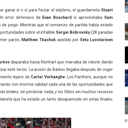
que ganar sí o sí para forzar el séptimo, el guardameta
Stuart
 Un error defensivo de
Evan Bouchard
lo aprovechaba
Sam
s de juego. Mientras que el comienzo de partido había estado
portunidades sobre el infalible
Sergei Bobrovsky
(28 paradas
rimer parón,
Matthew Tkachuk
asistido por
Eetu Luostarinen
Barkov
disparaba hacia Reinhart que marcaba de rebote dando
alizar este tercio. La acción de Barkov llegaba después de coger
miento lejano de
Carter Verhaeghe
. Los Panthers, aunque no
ormando con enorme calidad cada una de las oportunidades que
endo letales, sin perdonar nada, y los Oilers sin muchos recursos
laneta que ha estado un tanto desaparecido en estas finales,
p