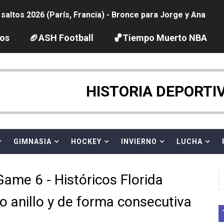
ltos 2026 (París, Francia) - Bronce para Jorge y Ana Carv
2026 - Etapa 6
los
🏈ASH Football
🏀Tiempo Muerto NBA
gue 2026
pentatlón moderno 2026 (Estambul, Turquía)
HISTORIA DEPORTI
tación artística 2026 (París, Francia) - España domina junto
ido desbancan una semana después a The Demand por trío
GIMNASIA
HOCKEY
INVIERNO
LUCHA
 GP Gran Bretaña
ame 6 - Históricos Florida
League 2026 - Playoffs
 anillo y de forma consecutiva
igh diving 2026 (París, Francia)