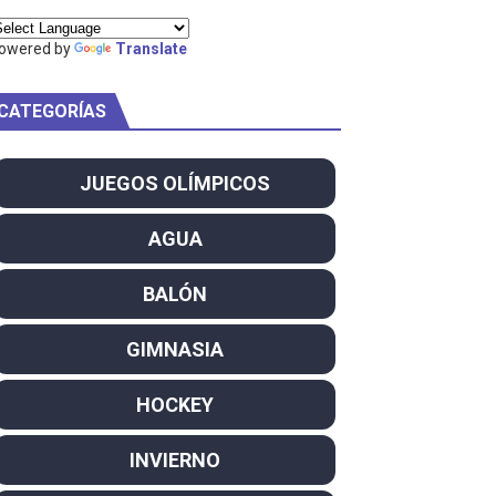
ty Project
owered by
Translate
CATEGORÍAS
am
JUEGOS OLÍMPICOS
ei dominan el Europeo
AGUA
ña se reparten el botín y Caetano Horta y Rodrigo Conde f
BALÓN
son decacampeonas y quinto oro consecutivo
GIMNASIA
onal Champion
HOCKEY
atas
INVIERNO
 WWE