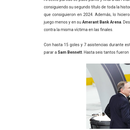
consiguiendo su segundo título de toda la histor
Athletes Unlimited Softba
que consiguieron en 2024. Además, lo hiciero
Mundial de piragüismo sla
juego menos y en su
Amerant Bank Arena
. De
contra la misma víctima en las finales.
Tour de Francia masculino
Con hasta 15 goles y 7 asistencias durante est
Mundial de Fórmula 1 2026
parar a
Sam Bennett
. Hasta seis tantos fueron 
Campeonato de Europa en a