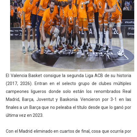
Mundial de piragüismo slalom 2026 (Oklahoma City, Es
Tour de Francia masculino 2026 - Tadej Pogacar entra 
Mundial de Fórmula 1 2026 - Lando Norris consigue en 
Copa del Mundo femenina 2026 - Estados Unidos campe
Campeonato de Europa de saltos 2026 (París, Francia) 
El Valencia Basket consigue la segunda Liga ACB de su historia
(2017, 2026). Entran en el selecto grupo de clubes múltiples
campeones ligueros donde solo están los renombrados Real
Madrid, Barça, Joventut y Baskonia. Vencieron por 3-1 en las
finales a un Barça que no peleaba el título desde que lo ganó por
última vez en 2023.
Con el Madrid eliminado en cuartos de final, cosa que ocurría por