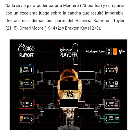
Nada sirvió para poder parar a Montero (23 puntos) y compañía
con un excelente juego sobre la cancha que resultó imparable.
Destacaron además por parte del Valencia Kameron Taylor
(21+5), Omari Moore (19+4+2) y Braxton Key (12+6).