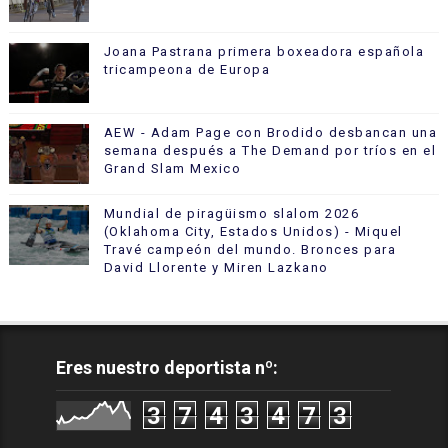
Joana Pastrana primera boxeadora española
tricampeona de Europa
AEW - Adam Page con Brodido desbancan una
semana después a The Demand por tríos en el
Grand Slam Mexico
Mundial de piragüismo slalom 2026
(Oklahoma City, Estados Unidos) - Miquel
Travé campeón del mundo. Bronces para
David Llorente y Miren Lazkano
Eres nuestro deportista nº:
3
7
4
3
4
7
3