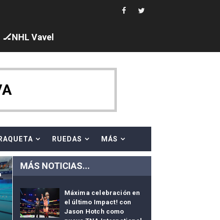
 cuarto oro
edallas, seis para Iris Tió
🏒NHL Vavel
VA
en 10km
ty Project
RAQUETA
RUEDAS
MÁS
MÁS NOTICIAS...
a
Máxima celebración en
u
el último Impact! con
am
Jason Hotch como