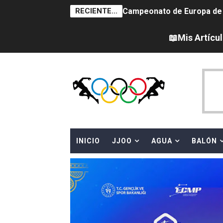
RECIENTE...
Campeonato de Europa de sa
Campeonato de Europa de nat
📖Mis Artícu
Canadá Open 2026
Tour de Francia femenino 
Campeonato de Europa en a
WWE NXT - Myles Borne y Ta
INICIO
JJOO
AGUA
BALÓN
Mundial de MotoGP 2026 -
Canadian Football League 
EFA y AFLE 2026 - Regular
Grandes éxitos por fin pa