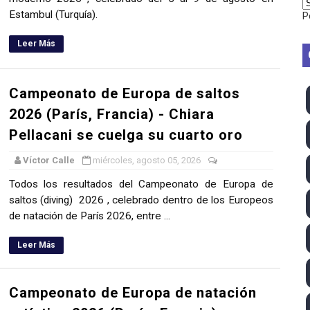
Estambul (Turquía).
P
 - Lando Norris consigue en Hungría su primera victoria d
Leer Más
026 - Estados Unidos campeón dejando a España a las pue
ictorias de Ticktum y de Vries en Tokyo, con doble podio pa
Campeonato de Europa de saltos
 2026 - Minnesota Vixen consigue su ansiado primer título 
2026 (París, Francia) - Chiara
Pellacani se cuelga su cuarto oro
pentatlón moderno 2026 (Estambul, Turquía)
Víctor Calle
miércoles, agosto 05, 2026
Todos los resultados del Campeonato de Europa de
saltos (diving) 2026 , celebrado dentro de los Europeos
de natación de París 2026, entre ...
Leer Más
Campeonato de Europa de natación