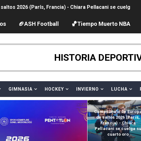
ltos 2026 (París, Francia) - Chiara Pellacani se cuelga su
ación artística 2026 (París, Francia) - España se lleva 8 m
los
🏈ASH Football
🏀Tiempo Muerto NBA
2026 - Etapa 4
HISTORIA DEPORTI
guas abiertas 2026 (París, Francia) - Ángela Martínez 5ª 
vion Heights ponen fin al reinado por parejas de The Vani
GIMNASIA
HOCKEY
INVIERNO
LUCHA
 GP Gran Bretaña
2026 - Week 10
Campeonato de Europ
de saltos 2026 (París,
 season
Francia) - Chiara
Pellacani se cuelga s
ra Chelsea Green, Chad Gable y Baron Corbin en SummerSl
cuarto oro