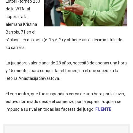
Estoril -torneo 250
Mundial de lacrosse femenino 2026 (Tokio, Japón) - Es
de la WTA- al
superar a la
Máxima celebración en el último Impact! con Jason Ho
alemana Kristina
Barrois, 71 en el
Mundial de esgrima 2026 (Hong Kong) - La delegación ita
ránking, en dos sets (6-1 y 6-2) y obtiene así el décimo título de
su carrera.
Raquel Rodriguez es la nueva monarca Intercontinental,
Campeonato de Europa de atletismo femenino 2026 (Bi
La jugadora valenciana, de 28 años, necesitó de apenas una hora
y 15 minutos para conquistar el torneo, en el que sucede a la
letona Anastasija Sevastova.
El encuentro, que fue suspendido cerca de una hora por la lluvia,
estuvo dominado desde el comienzo por la española, quien se
impuso a su rival en todas las facetas del juego.
FUENTE