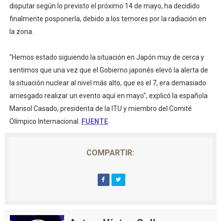
disputar según lo previsto el próximo 14 de mayo, ha decidido
Mundial de piragüismo slalom 2026 (Oklahoma City, Es
finalmente posponerla, debido a los temores por la radiación en
la zona.
Tour de Francia masculino 2026 - Tadej Pogacar entra 
Mundial de Fórmula 1 2026 - Lando Norris consigue en 
"Hemos estado siguiendo la situación en Japón muy de cerca y
sentimos que una vez que el Gobierno japonés elevó la alerta de
Copa del Mundo femenina 2026 - Estados Unidos campe
la situación nuclear al nivel más alto, que es el 7, era demasiado
arriesgado realizar un evento aquí en mayo", explicó la española
Campeonato de Europa de saltos 2026 (París, Francia) 
Marisol Casado, presidenta de la ITU y miembro del Comité
Olímpico Internacional.
FUENTE
COMPARTIR: