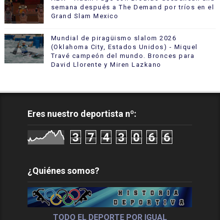
semana después a The Demand por tríos en el
Grand Slam Mexico
Mundial de piragüismo slalom 2026
(Oklahoma City, Estados Unidos) - Miquel
Travé campeón del mundo. Bronces para
David Llorente y Miren Lazkano
Eres nuestro deportista nº:
3
7
4
3
0
6
6
¿Quiénes somos?
TODO EL DEPORTE POR IGUAL