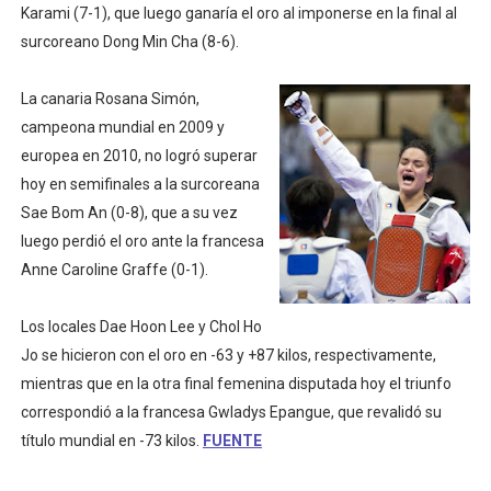
Karami (7-1), que luego ganaría el oro al imponerse en la final al
Athletes Unlimited Softball League 2026 - Las Utah Ta
surcoreano Dong Min Cha (8-6).
Mundial de piragüismo slalom 2026 (Oklahoma City, Es
La canaria Rosana Simón,
Tour de Francia masculino 2026 - Tadej Pogacar entra 
campeona mundial en 2009 y
europea en 2010, no logró superar
Mundial de Fórmula 1 2026 - Lando Norris consigue en 
hoy en semifinales a la surcoreana
Sae Bom An (0-8), que a su vez
Campeonato de Europa de saltos 2026 (París, Francia) 
luego perdió el oro ante la francesa
Anne Caroline Graffe (0-1).
Los locales Dae Hoon Lee y Chol Ho
Jo se hicieron con el oro en -63 y +87 kilos, respectivamente,
mientras que en la otra final femenina disputada hoy el triunfo
correspondió a la francesa Gwladys Epangue, que revalidó su
título mundial en -73 kilos.
FUENTE