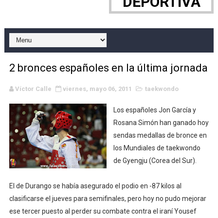
DEPORTIVA
WWE NXT - Myles Borne y Tavion Heights ponen fin al r
Canadian Football League 2026 - Week 10
EFA y AFLE 2026 - Regular season
2 bronces españoles en la última jornada
Grandes éxitos por fin para Chelsea Green, Chad Gabl
Víctor Calle
viernes, mayo 06, 2011
taekwondo
Campeonato de Europa de MTB 2026 (Monteceneri, Suiza)
Los españoles Jon García y
Campeonato de Europa de remo 2026 (Varese, Italia) - 
Rosana Simón han ganado hoy
sendas medallas de bronce en
Mundial de lacrosse femenino 2026 (Tokio, Japón) - Es
los Mundiales de taekwondo
de Gyengju (Corea del Sur).
Máxima celebración en el último Impact! con Jason Ho
El de Durango se había asegurado el podio en -87 kilos al
Mundial de esgrima 2026 (Hong Kong) - La delegación ita
clasificarse el jueves para semifinales, pero hoy no pudo mejorar
Raquel Rodriguez es la nueva monarca Intercontinental,
ese tercer puesto al perder su combate contra el iraní Yousef