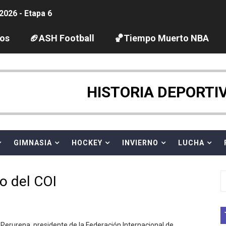
2026 - Etapa 6
gue 2026
los
🏈ASH Football
🏀Tiempo Muerto NBA
guas abiertas 2026 (París, Francia) - Dobletes de Wellbro
pentatlón moderno 2026 (Estambul, Turquía)
HISTORIA DEPORTI
tación artística 2026 (París, Francia) - España domina junto
ido desbancan una semana después a The Demand por trío
GIMNASIA
HOCKEY
INVIERNO
LUCHA
 GP Gran Bretaña
o del COI
League 2026 - Playoffs
igh diving 2026 (París, Francia)
Perurena, presidente de la Federación Internacional de