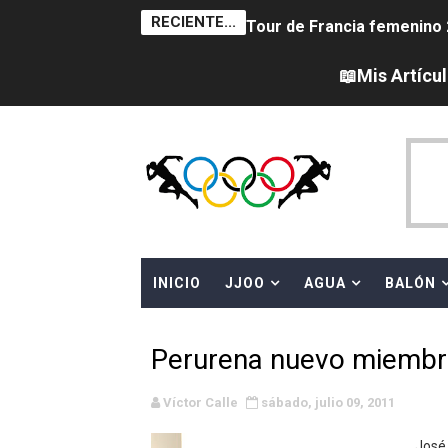
RECIENTE...
Tour de Francia femenino 
Women's Pro Baseball Lea
📖Mis Artícu
Campeonato de Europa en a
Campeonato de Europa de 
Campeonato de Europa de na
AEW - Adam Page con Brod
INICIO
JJOO
AGUA
BALÓN
Canadá Open 2026
Mundial de MotoGP 2026 -
Perurena nuevo miembr
Canadian Elite Basketball 
Víctor Calle
sábado, julio 09, 2011
Campeonato de Europa de h
José 