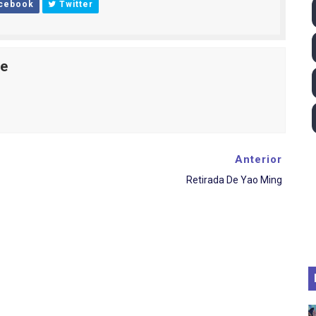
cebook
Twitter
ll League 2026 - Las Utah Talons son bicampeonas de la AU
lom 2026 (Oklahoma City, Estados Unidos) - Miquel Travé 
le
 2026 - Tadej Pogacar entra en el selecto grupo de los pe
 - Lando Norris consigue en Hungría su primera victoria d
ltos 2026 (París, Francia) - Bronce para Jorge y Ana Carv
Anterior
Retirada De Yao Ming