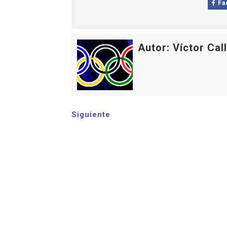
Fa
Athletes Unlimited Softba
Mundial de piragüismo sla
Autor: Víctor Cal
Tour de Francia masculino
Mundial de Fórmula 1 2026
Campeonato de Europa de sa
Siguiente