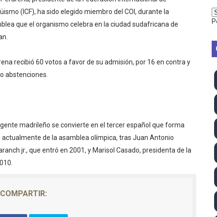
vion Heights ponen fin al reinado por parejas de The Vani
üismo (ICF), ha sido elegido miembro del COI, durante la
P
lea que el organismo celebra en la ciudad sudafricana de
2026 - Week 10
an.
 season
ena recibió 60 votos a favor de su admisión, por 16 en contra y
o abstenciones.
ra Chelsea Green, Chad Gable y Baron Corbin en SummerSl
TB 2026 (Monteceneri, Suiza) - Charlie Aldridge y Sina Fr
emo 2026 (Varese, Italia) - Rumanía, Alemania y Gran Breta
rigente madrileño se convierte en el tercer español que forma
 actualmente de la asamblea olímpica, tras Juan Antonio
ino 2026 (Tokio, Japón) - Estados Unidos invencibles, ya 
anch jr., que entró en 2001, y Marisol Casado, presidenta de la
2010.
último Impact! con Jason Hotch como nuevo TNA Internati
ong Kong) - La delegación italiana arrasa con 4 oros y 4 pl
COMPARTIR:
va monarca Intercontinental, su primer título individual en