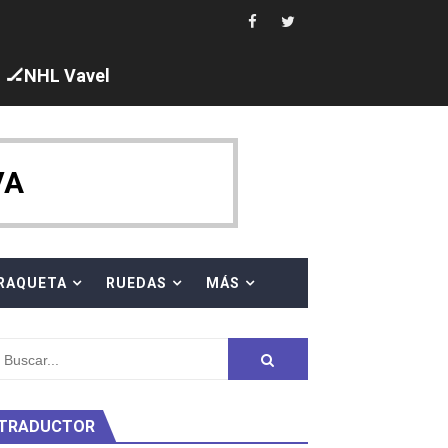
🏒NHL Vavel
ck y Taddeucci. Ángela Martínez 5ª en 10km
VA
 al equipo neutral ruso, llevándose 8 medallas, seis para I
s en el Grand Slam Mexico
RAQUETA
RUEDAS
MÁS
TRADUCTOR