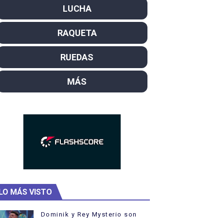
LUCHA
SL
RAQUETA
campeón del mundo. Bronces para David Llorente y Miren La
ntacampeones, los más laureados
RUEDAS
el año como campeón
MÁS
ajal en plataforma. 5 orazos para Chiara Pellacani, doblet
LO MÁS VISTO
Dominik y Rey Mysterio son