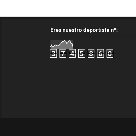
Eres nuestro deportista nº:
3
7
4
5
8
6
0