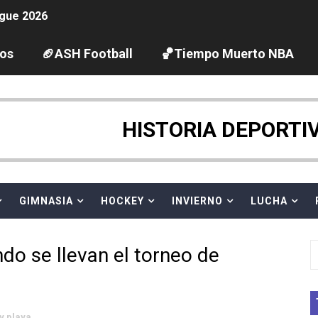
gue 2026
guas abiertas 2026 (París, Francia) - Dobletes de Wellbro
los
🏈ASH Football
🏀Tiempo Muerto NBA
pentatlón moderno 2026 (Estambul, Turquía)
tación artística 2026 (París, Francia) - España domina junto
HISTORIA DEPORTI
ido desbancan una semana después a The Demand por trío
GIMNASIA
HOCKEY
INVIERNO
LUCHA
 GP Gran Bretaña
League 2026 - Playoffs
o se llevan el torneo de
igh diving 2026 (París, Francia)
vion Heights ponen fin al reinado por parejas de The Vani
y playa