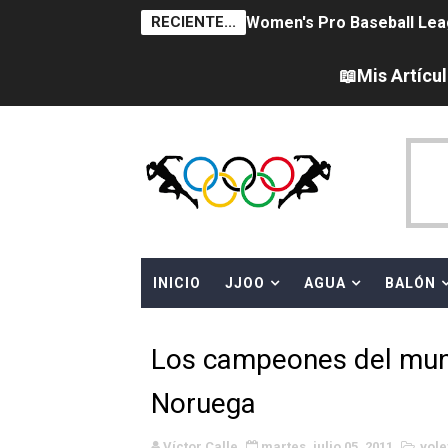
RECIENTE...
Women's Pro Baseball Lea
Campeonato de Europa en a
📖Mis Artícu
Campeonato de Europa de 
Campeonato de Europa de na
AEW - Adam Page con Brod
Canadá Open 2026
INICIO
JJOO
AGUA
BALÓN
Mundial de MotoGP 2026 -
Canadian Elite Basketball 
Los campeones del mund
Campeonato de Europa de h
Noruega
WWE NXT - Myles Borne y Ta
Víctor Calle
martes, julio 05, 2011
vole