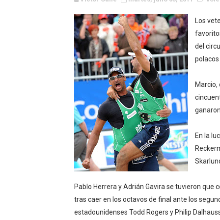
Canadian Football League 
Los vete
EFA y AFLE 2026 - Regular
favorito
del circ
Grandes éxitos por fin pa
polacos 
Campeonato de Europa de M
Marcio, 
cincuent
Campeonato de Europa de r
ganaron 
Mundial de lacrosse femen
En la lu
Máxima celebración en el 
Reckerma
Skarlund
Mundial de esgrima 2026 (H
Pablo Herrera y Adrián Gavira se tuvieron que
Raquel Rodriguez es la nue
tras caer en los octavos de final ante los segund
Athletes Unlimited Softba
estadounidenses Todd Rogers y Philip Dalhausse