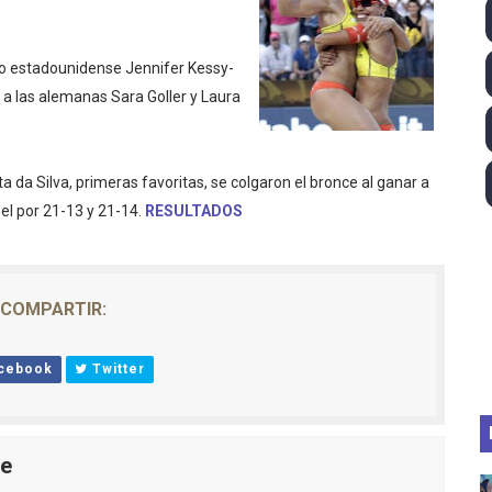
lom 2026 (Oklahoma City, Estados Unidos) - Miquel Travé 
dúo estadounidense Jennifer Kessy-
 2026 - Tadej Pogacar entra en el selecto grupo de los pe
ó a las alemanas Sara Goller y Laura
 - Lando Norris consigue en Hungría su primera victoria d
ltos 2026 (París, Francia) - Bronce para Jorge y Ana Carv
ta da Silva, primeras favoritas, se colgaron el bronce al ganar a
el por 21-13 y 21-14.
RESULTADOS
2026 - Etapa 6
COMPARTIR:
cebook
Twitter
le