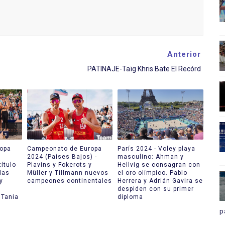
Anterior
PATINAJE-Taïg Khris Bate El Recórd
opa
Campeonato de Europa
París 2024 - Voley playa
2024 (Países Bajos) -
masculino: Ahman y
título
Plavins y Fokerots y
Hellvig se consagran con
las
Müller y Tillmann nuevos
el oro olímpico. Pablo
y
campeones continentales
Herrera y Adrián Gavira se
despiden con su primer
 Tania
diploma
p