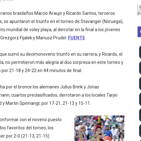
2026 - Week 10
ranos brasileños Marcio Araujo y Ricardo Santos, terceros
P
 season
s, se apuntaron el triunfo en el torneo de Stavanger (Noruega),
uito mundial de voley playa, al derrotar en la final a los jóvenes
ra Chelsea Green, Chad Gable y Baron Corbin en SummerSl
Grezgorz Fijalek y Mariusz Prudel.
FUENTE
TB 2026 (Monteceneri, Suiza) - Charlie Aldridge y Sina Fr
que sumó su decimonoveno triunfo en su carrera, y Ricardo, el
a, no permitieron más alegría al dúo sorpresa en este torneo y
emo 2026 (Varese, Italia) - Rumanía, Alemania y Gran Breta
por 21-18 y 24-22 en 44 minutos de final.
ino 2026 (Tokio, Japón) - Estados Unidos invencibles, ya 
cha por el bronce los alemanes Julius Brink y Jonas
último Impact! con Jason Hotch como nuevo TNA Internati
nn, cuartos preclasificados, derrotaron a los locales Tarjei
 y Martin Spinnangr, por 17-21, 21-13 y 15-11.
ong Kong) - La delegación italiana arrasa con 4 oros y 4 pl
 conformar con el noveno puesto
va monarca Intercontinental, su primer título individual en
os favoritos del torneo, los
ll League 2026 - Las Utah Talons son bicampeonas de la AU
r por 2-0 (21-13, 21-15).