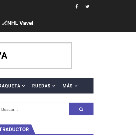
ck y Taddeucci. Ángela Martínez 5ª en 10km
🏒NHL Vavel
 al equipo neutral ruso, llevándose 8 medallas, seis para I
VA
s en el Grand Slam Mexico
RAQUETA
RUEDAS
MÁS
TRADUCTOR
ty Project