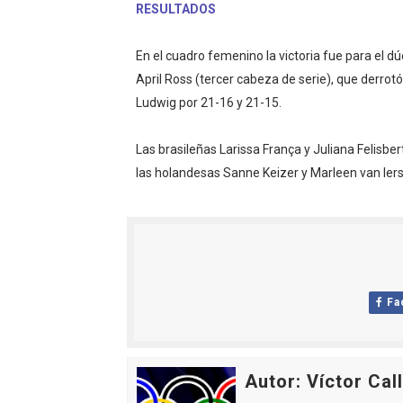
RESULTADOS
Mundial de piragüismo sla
En el cuadro femenino la victoria fue para el 
Tour de Francia masculino
April Ross (tercer cabeza de serie), que derrot
Ludwig por 21-16 y 21-15.
Mundial de Fórmula 1 2026
Campeonato de Europa de sa
Las brasileñas Larissa França y Juliana Felisber
las holandesas Sanne Keizer y Marleen van Iers
Tour de Francia femenino 
Fa
Autor: Víctor Cal