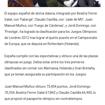
Athletes Unlimited Softball League 2026 - Las Utah Ta
El equipo español de doma clásica, integrado por Beatriz Ferrer
Mundial de piragüismo slalom 2026 (Oklahoma City, Es
Salat, con 'Fabergé'; Claudio Castilla, con 'Jade de MV'; Juan
Manuel Muñoz, con 'Fuego de Cárdenas', y Jordi Domingo, con
Tour de Francia masculino 2026 - Tadej Pogacar entra 
'Prestige', ha logrado la clasificación para los Juegos Olímpicos
Mundial de Fórmula 1 2026 - Lando Norris consigue en 
de Londres 2012 tras lograr el quinto puesto en el Campeonato
de Europa, que se disputa en Rotterdam (Holanda).
Campeonato de Europa de high diving 2026 (París, Fran
España cumplió con las expectativas y obtuvo una de las plazas
olímpicas en juego. Debía estar entre los tres primeros
clasificados sin contar con Alemania, Holanda y Gran Bretaña,
que ya tenían asegurada su participación en los Juegos.
Juan Manuel Muñoz obtuvo 73,404 puntos, Jordi Domingo
70,334, Beatriz Ferrer Salat 67,842 y Claudio Castilla 66,900, lo
que propició el pasaporte olímpico sin contratiempos.