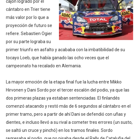
cajón logrado por el
Athletes Unlimited Softball League 2026 - Las Utah Ta
cántabro en Trier tiene
más valor por lo que a
Mundial de piragüismo slalom 2026 (Oklahoma City, Es
proyección de futuro se
refiere. Sebastien Ogier
Tour de Francia masculino 2026 - Tadej Pogacar entra 
por su parte lograba su
primer triunfo en asfalto y acababa con la imbatibilidad de su
Mundial de Fórmula 1 2026 - Lando Norris consigue en 
tocayo Loeb, que había ganado las ocho veces que el
Campeonato de Europa de saltos 2026 (París, Francia) 
campeonato ha recalado en Alemania.
La mayor emoción de la etapa final fue la lucha entre Mikko
Hirvonen y Dani Sordo por el tercer escalón del podio, ya que las
dos primeras plazas ya estaban sentenciadas. El finlandés
comenzó atacando y restó más de 6 segundos al cántabro en el
primer tramo, pero a partir de ahí Dani se defendió con uñas y
dientes, e incluso llevó a su rival a cometer tres errores (un susto,
se saltó un cruce y pinchó) en los tramos finales. Sordo
regresaba al podio, que no pisaba desde el Rally de Cataluña del