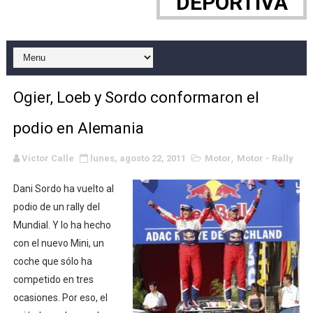
DEPORTIVA
WWE NXT - Myles Borne y Tavion Heights ponen fin al r
Canadian Football League 2026 - Week 10
EFA y AFLE 2026 - Regular season
Ogier, Loeb y Sordo conformaron el
Grandes éxitos por fin para Chelsea Green, Chad Gabl
podio en Alemania
Campeonato de Europa de MTB 2026 (Monteceneri, Suiza)
Víctor Calle
lunes, agosto 22, 2011
Motor
,
Motor - Rally
Campeonato de Europa de remo 2026 (Varese, Italia) - 
Dani Sordo ha vuelto al
Mundial de lacrosse femenino 2026 (Tokio, Japón) - Es
podio de un rally del
Mundial. Y lo ha hecho
Máxima celebración en el último Impact! con Jason Ho
con el nuevo Mini, un
coche que sólo ha
Mundial de esgrima 2026 (Hong Kong) - La delegación ita
competido en tres
ocasiones. Por eso, el
Raquel Rodriguez es la nueva monarca Intercontinental,