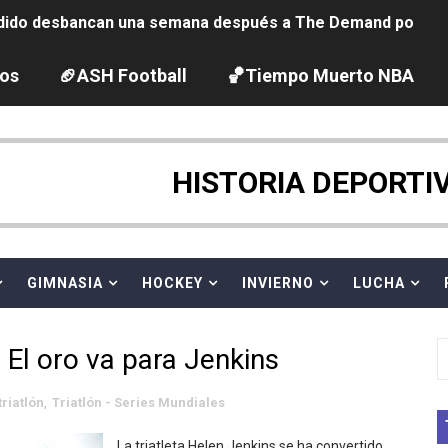
ido desbancan una semana después a The Demand por trío
2026 - Etapa 5
los
🏈ASH Football
🏀Tiempo Muerto NBA
gue 2026
guas abiertas 2026 (París, Francia) - Dobletes de Wellbro
HISTORIA DEPORTI
pentatlón moderno 2026 (Estambul, Turquía)
vion Heights ponen fin al reinado por parejas de The Vani
GIMNASIA
HOCKEY
INVIERNO
LUCHA
 GP Gran Bretaña
 El oro va para Jenkins
 League
triatlón
,
Triatlón - Series Mundiales
2026 - Week 10
La triatleta Helen Jenkins se ha convertido