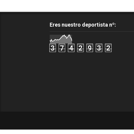
Eres nuestro deportista nº:
3
7
4
2
9
3
2