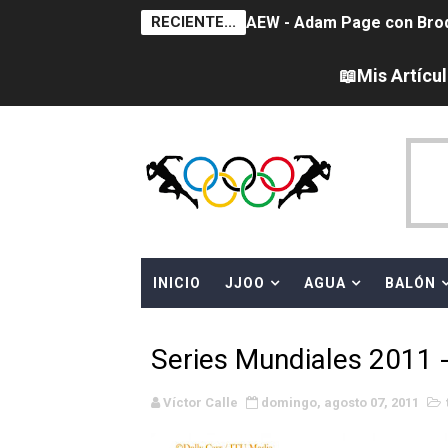
RECIENTE...
AEW - Adam Page con Brod
Tour de Francia femenino 
📖Mis Artícu
Women's Pro Baseball Lea
Campeonato de Europa en a
Campeonato de Europa de 
WWE NXT - Myles Borne y Ta
INICIO
JJOO
AGUA
BALÓN
Canadá Open 2026
Mundial de MotoGP 2026 -
Series Mundiales 2011 -
Canadian Elite Basketball
Víctor Calle
domingo, agosto 07, 2011
Canadian Football League 