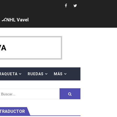
s en el Grand Slam Mexico
🏒NHL Vavel
ck y Taddeucci. Ángela Martínez 5ª en 10km
VA
ty Project
RAQUETA
RUEDAS
MÁS
TRADUCTOR