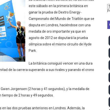
 season
este sábado en la primera británica en
P
ganar la prueba de Dextro Energy-
ra Chelsea Green, Chad Gable y Baron Corbin en SummerSl
Campeonato del Mundo de Triatlón que se
disputa en Londres, haciéndose con una
TB 2026 (Monteceneri, Suiza) - Charlie Aldridge y Sina Fr
medalla de oro importante ya que en
agosto de 2012 se disputará la prueba
emo 2026 (Varese, Italia) - Rumanía, Alemania y Gran Breta
olímpica sobre el mismo circuito de Hyde
ino 2026 (Tokio, Japón) - Estados Unidos invencibles, ya 
Park.
último Impact! con Jason Hotch como nuevo TNA Internati
La británica consiguió vencer en una dura
itad de la carrera superando a sus rivales y parando el crono
ong Kong) - La delegación italiana arrasa con 4 oros y 4 pl
va monarca Intercontinental, su primer título individual en
e Gwen Jorgensen (2 horas y 41 segundos), y la medalla de
ll League 2026 - Las Utah Talons son bicampeonas de la AU
n tiempo de 2 horas y 49 segundos.
lom 2026 (Oklahoma City, Estados Unidos) - Miquel Travé 
s en las dos pruebas anteriores en Londres. Además, la