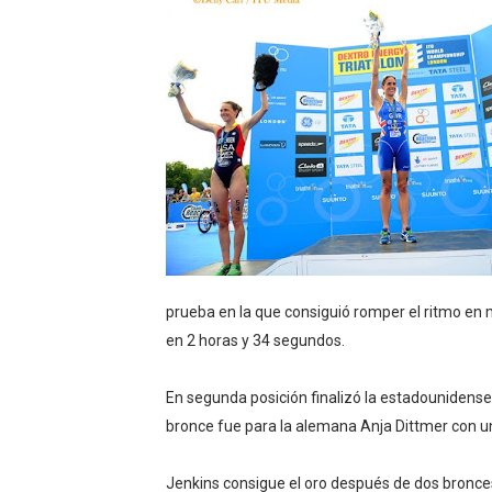
EFA y AFLE 2026 - Regular
Grandes éxitos por fin pa
Campeonato de Europa de M
Campeonato de Europa de r
Mundial de lacrosse femen
Máxima celebración en el 
prueba en la que consiguió romper el ritmo en m
Mundial de esgrima 2026 (H
en 2 horas y 34 segundos.
Raquel Rodriguez es la nue
En segunda posición finalizó la estadounidens
Athletes Unlimited Softba
bronce fue para la alemana Anja Dittmer con u
Mundial de piragüismo sla
Jenkins consigue el oro después de dos bronce