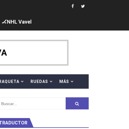
ck y Taddeucci. Ángela Martínez 5ª en 10km
🏒NHL Vavel
 al equipo neutral ruso, llevándose 8 medallas, seis para I
s en el Grand Slam Mexico
VA
RAQUETA
RUEDAS
MÁS
ty Project
TRADUCTOR