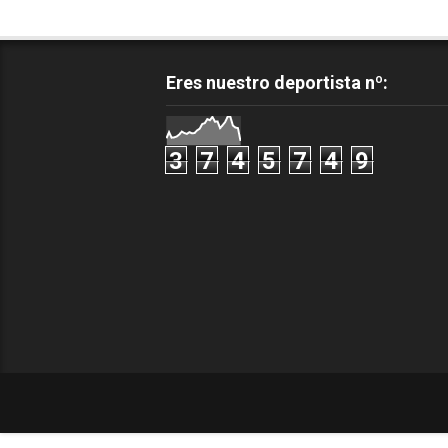
Eres nuestro deportista nº:
3
7
4
5
7
4
9