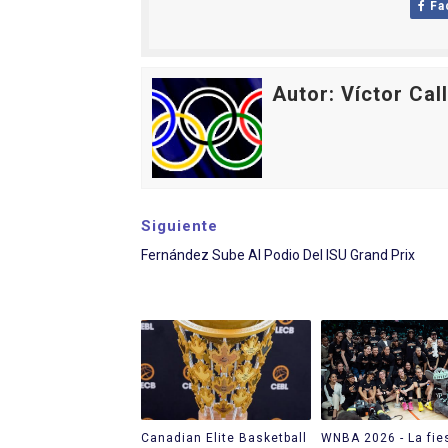
Fa
Tour de Francia masculino
Mundial de Fórmula 1 2026
Autor: Víctor Cal
Campeonato de Europa de sa
Tour de Francia femenino 
Women's Pro Baseball Lea
Siguiente
Fernández Sube Al Podio Del ISU Grand Prix
Canadian Elite Basketball
WNBA 2026 - La fie