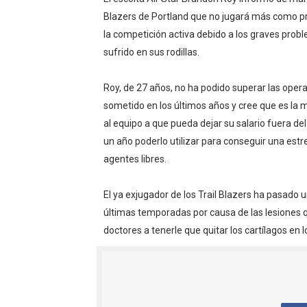
EFA y AFLE 2026 - Regular
Blazers de Portland que no jugará más como pro
la competición activa debido a los graves prob
Grandes éxitos por fin pa
sufrido en sus rodillas.
Campeonato de Europa de M
Roy, de 27 años, no ha podido superar las oper
sometido en los últimos años y cree que es la 
Campeonato de Europa de r
al equipo a que pueda dejar su salario fuera del
Mundial de lacrosse femen
un año poderlo utilizar para conseguir una estr
agentes libres.
Máxima celebración en el 
El ya exjugador de los Trail Blazers ha pasado u
Mundial de esgrima 2026 (H
últimas temporadas por causa de las lesiones q
doctores a tenerle que quitar los cartílagos en l
Raquel Rodriguez es la nue
Athletes Unlimited Softba
Mundial de piragüismo sla