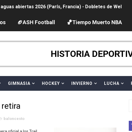
guas abiertas 2026 (París, Francia) - Dobletes de Wellbro
pentatlón moderno 2026 (Estambul, Turquía)
los
🏈ASH Football
🏀Tiempo Muerto NBA
tación artística 2026 (París, Francia) - España domina junto
ido desbancan una semana después a The Demand por trío
HISTORIA DEPORTI
 GP Gran Bretaña
GIMNASIA
HOCKEY
INVIERNO
LUCHA
League 2026 - Playoffs
igh diving 2026 (París, Francia)
retira
vion Heights ponen fin al reinado por parejas de The Vani
baloncesto
2026 - Week 10
a oficial a los Trail