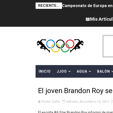
RECIENTE...
Campeonato de Europa en a
Campeonato de Europa de 
📖Mis Artícu
Campeonato de Europa de na
AEW - Adam Page con Brod
Canadá Open 2026
Mundial de MotoGP 2026 -
INICIO
JJOO
AGUA
BALÓN
Canadian Elite Basketball 
Campeonato de Europa de h
El joven Brandon Roy se 
WWE NXT - Myles Borne y Ta
Víctor Calle
sábado, diciembre 10, 2011
Canadian Football League 
El escolta All-Star Brandon Roy informó de maner