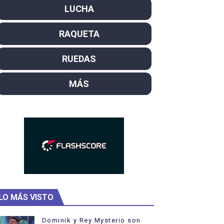
LUCHA
ntacampeones, los más laureados
RAQUETA
el año como campeón
ajal en plataforma. 5 orazos para Chiara Pellacani, doblet
RUEDAS
MÁS
LO MÁS VISTO
Dominik y Rey Mysterio son