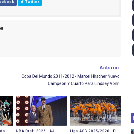
cebook
Twitter
 2026 - Tadej Pogacar entra en el selecto grupo de los pe
 - Lando Norris consigue en Hungría su primera victoria d
le
ltos 2026 (París, Francia) - Bronce para Jorge y Ana Carv
2026 - Etapa 6
gue 2026
Anterior
Copa Del Mundo 2011/2012 - Marcel Hirscher Nuevo
Campeón Y Cuarto Para Lindsey Vonn
sta
NBA Draft 2026 - AJ
Liga ACB 2025/2026 - El