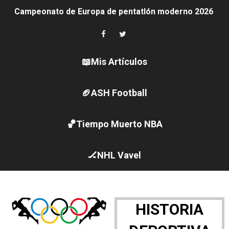
Campeonato de Europa de pentatlón moderno 2026 (Est
Campeonato de Europa de natación artística 2026 (París,
AEW - Adam Page con Brodido desbancan una semana d
📖Mis Artículos
Canadá Open 2026
🏈ASH Football
Mundial de MotoGP 2026 - GP Gran Bretaña
🏀Tiempo Muerto NBA
Canadian Elite Basketball League 2026 - Playoffs
Campeonato de Europa de high diving 2026 (París, Fran
🏒NHL Vavel
WWE NXT - Myles Borne y Tavion Heights ponen fin al r
Canadian Football League 2026 - Week 10
HISTORIA
EFA y AFLE 2026 - Regular season