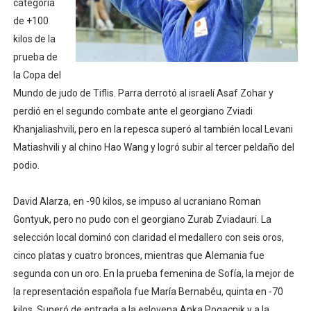
categoría
Mundial de Fórmula 1 2026 - Lando Norris consigue en 
de +100
kilos de la
Campeonato de Europa de saltos 2026 (París, Francia) 
prueba de
la Copa del
Tour de Francia femenino 2026 - Etapa 6
Mundo de judo de Tiflis. Parra derrotó al israelí Asaf Zohar y
Women's Pro Baseball League 2026
perdió en el segundo combate ante el georgiano Zviadi
Khanjaliashvili, pero en la repesca superó al también local Levani
Campeonato de Europa en aguas abiertas 2026 (París, F
Matiashvili y al chino Hao Wang y logró subir al tercer peldaño del
podio.
Campeonato de Europa de pentatlón moderno 2026 (Est
David Alarza, en -90 kilos, se impuso al ucraniano Roman
Gontyuk, pero no pudo con el georgiano Zurab Zviadauri. La
selección local dominó con claridad el medallero con seis oros,
cinco platas y cuatro bronces, mientras que Alemania fue
segunda con un oro. En la prueba femenina de Sofía, la mejor de
la representación española fue María Bernabéu, quinta en -70
kilos. Superó de entrada a la eslovena Anka Pogacnik y a la