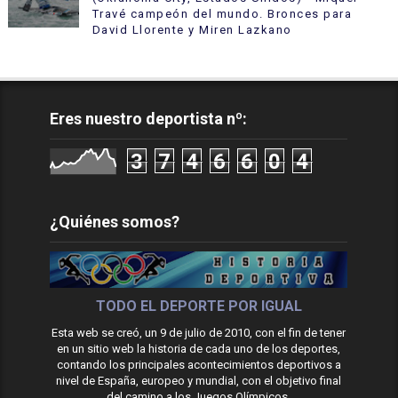
Travé campeón del mundo. Bronces para
David Llorente y Miren Lazkano
Eres nuestro deportista nº:
3
7
4
6
6
0
4
¿Quiénes somos?
TODO EL DEPORTE POR IGUAL
Esta web se creó, un 9 de julio de 2010, con el fin de tener
en un sitio web la historia de cada uno de los deportes,
contando los principales acontecimientos deportivos a
nivel de España, europeo y mundial, con el objetivo final
del camino a los Juegos Olímpicos.